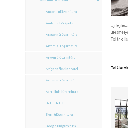
Andante termékek
Ancona ülőgarnitúra
Andante bőrápoló
Új fejles
ülésmély
Aragorn ülőgarnitúra
Felár ell
Artemis ülőgarnitúra
Arwen ülőgarnitúra
Találatok
Avignon flexline fotel
Avignon ülőgarnitúra
Bartolini ülőgarnitúra
Bellini fotel
Bern ülőgarnitúra
Boogie ülőgarnitúra