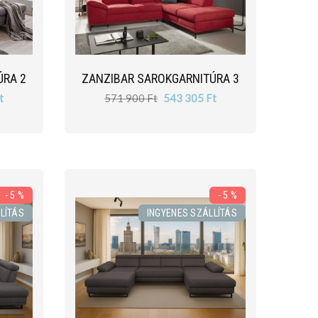
ÚRA 2
ZANZIBAR SAROKGARNITÚRA 3
t
571 900 Ft
543 305 Ft
- 5 %
- 5 %
LÍTÁS
INGYENES SZÁLLÍTÁS