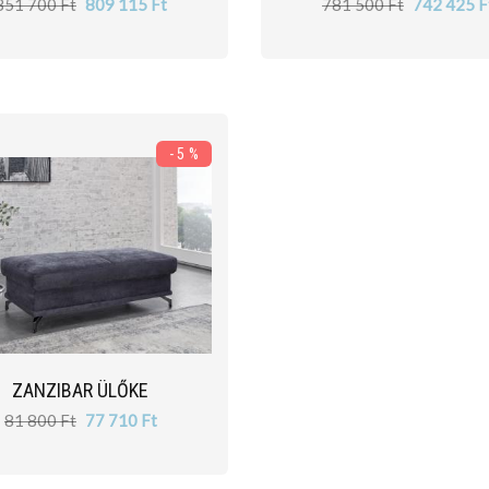
851 700 Ft
809 115 Ft
781 500 Ft
742 425 F
- 5 %
ZANZIBAR ÜLŐKE
81 800 Ft
77 710 Ft