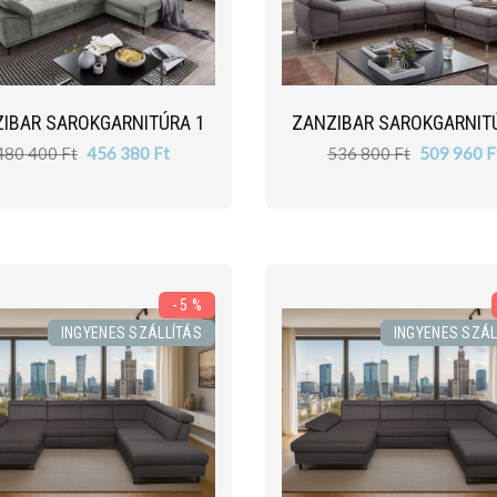
IBAR SAROKGARNITÚRA 1
ZANZIBAR SAROKGARNIT
480 400 Ft
456 380 Ft
536 800 Ft
509 960 F
- 5 %
INGYENES SZÁLLÍTÁS
INGYENES SZÁL