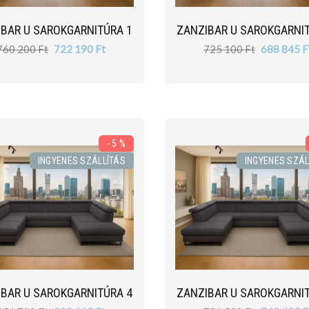
BAR U SAROKGARNITÚRA 1
ZANZIBAR U SAROKGARNI
760 200 Ft
722 190 Ft
725 100 Ft
688 845 F
- 5 %
INGYENES SZÁLLÍTÁS
INGYENES SZÁL
BAR U SAROKGARNITÚRA 4
ZANZIBAR U SAROKGARNI