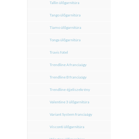
Tallin ülőgarnitúra
Tango ülőgarnitúra
Tiamo ülőgarnitúra
Tonga ülőgarnitúra
Travis fotel
Trendline A franciaágy
Trendline B franciaágy
Trendline éjjeliszekrény
Valentine 3 ülőgarnitúra
Variant System franciaágy
Visconti ülőgarnitúra