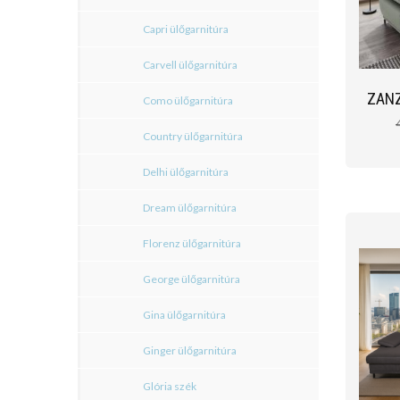
Capri ülőgarnitúra
Carvell ülőgarnitúra
ZANZ
Como ülőgarnitúra
Country ülőgarnitúra
Delhi ülőgarnitúra
Dream ülőgarnitúra
Florenz ülőgarnitúra
George ülőgarnitúra
Gina ülőgarnitúra
Ginger ülőgarnitúra
Glória szék