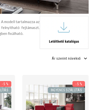
. A modell tartalmazza az
 felnyitható fejtámaszt.
gben fixálható.
Ár szerint növekvő
- 5 %
- 5 %
LÍTÁS
INGYENES SZÁLLÍTÁS