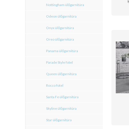
Nottingham ülőgarnitúra
Odeon ülőgarnitúra
Onyx ülőgarnitúra
Oreo ülőgarnitúra
Panama ülőgarnitúra
Parade Style fotel
Queen ülőgarnitúra
Rocco fotel
Santa Fe ülőgarnitúra
Skyline ülőgarnitúra
Star ülőgarnitúra