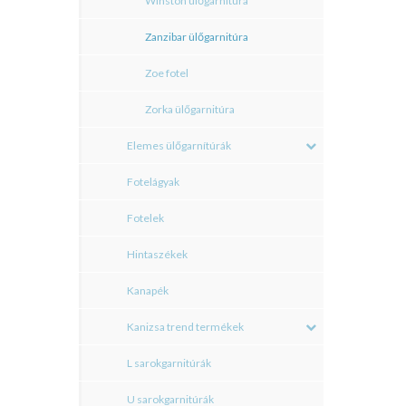
Winston ülőgarnitúra
Zanzibar ülőgarnitúra
Zoe fotel
Zorka ülőgarnitúra
Elemes ülőgarnítúrák
Fotelágyak
Fotelek
Hintaszékek
Kanapék
Kanizsa trend termékek
L sarokgarnitúrák
U sarokgarnitúrák