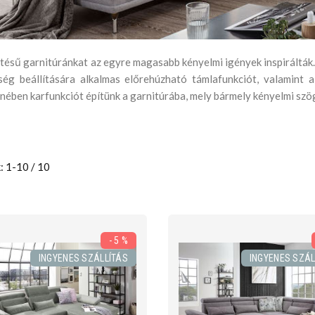
ztésű garnitúránkat az egyre magasabb kényelmi igények inspirálták
ség beállítására alkalmas előrehúzható támlafunkciót, valamint a
enében karfunkciót építünk a garnitúrába, mely bármely kényelmi szö
: 1-10 / 10
- 5 %
INGYENES SZÁLLÍTÁS
INGYENES SZÁL