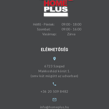
Hétfő - Péntek:
09:00 - 18:00
Szombat:
09:00 - 16:00
Vasárnap:
Zárva
ELÉRHETŐSÉG
6723 Szeged
Makkosházi körút 1.
(omv kút mögött az udvarban)
+36 20 509 8482
info@homeplus.hu