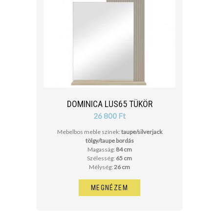
DOMINICA LUS65 TÜKÖR
26 800 Ft
Mebelbos meble színek:
taupe/silverjack
tölgy/taupe bordás
Magasság:
84 cm
Szélesség:
65 cm
Mélység:
26 cm
MEGNÉZEM