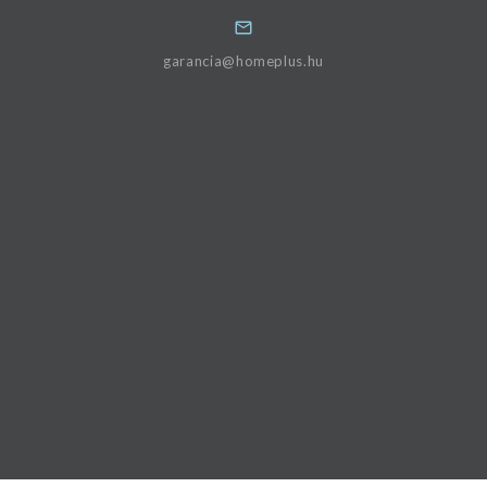
garancia@homeplus.hu