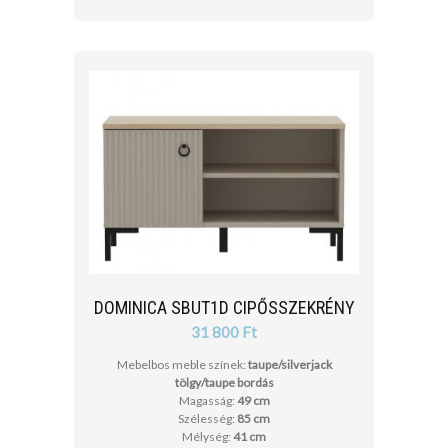
DOMINICA SBUT1D CIPŐSSZEKRÉNY
31 800 Ft
Mebelbos meble színek:
taupe/silverjack
tölgy/taupe bordás
Magasság:
49 cm
Szélesség:
85 cm
Mélység:
41 cm