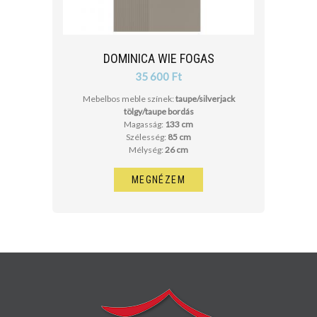
DOMINICA WIE FOGAS
35 600 Ft
Mebelbos meble színek:
taupe/silverjack
tölgy/taupe bordás
Magasság:
133 cm
Szélesség:
85 cm
Mélység:
26 cm
MEGNÉZEM