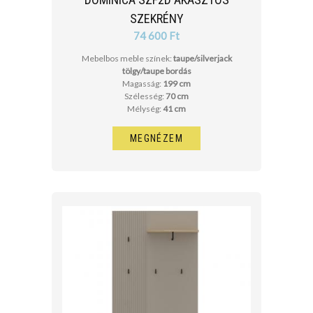
SZEKRÉNY
74 600 Ft
Mebelbos meble színek:
taupe/silverjack
tölgy/taupe bordás
Magasság:
199 cm
Szélesség:
70 cm
Mélység:
41 cm
MEGNÉZEM