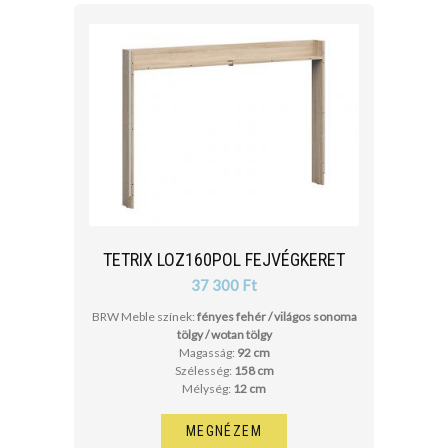
TETRIX LOZ160POL FEJVÉGKERET
37 300 Ft
BRW Meble színek:
fényes fehér / világos sonoma
tölgy / wotan tölgy
Magasság:
92 cm
Szélesség:
158 cm
Mélység:
12 cm
MEGNÉZEM