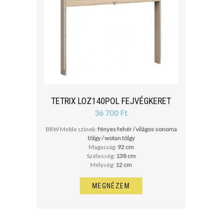
TETRIX LOZ140POL FEJVÉGKERET
36 700 Ft
BRW Meble színek:
fényes fehér / világos sonoma
tölgy / wotan tölgy
Magasság:
92 cm
Szélesség:
138 cm
Mélység:
12 cm
MEGNÉZEM