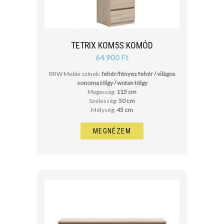
TETRIX KOM5S KOMÓD
64 900 Ft
BRW Meble színek:
fehér/fényes fehér / világos
sonoma tölgy / wotan tölgy
Magasság:
115 cm
Szélesség:
50 cm
Mélység:
45 cm
MEGNÉZEM