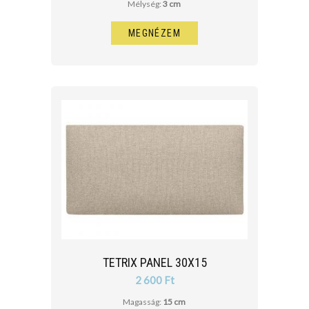
Mélység:
3 cm
MEGNÉZEM
TETRIX PANEL 30X15
2 600 Ft
Magasság:
15 cm