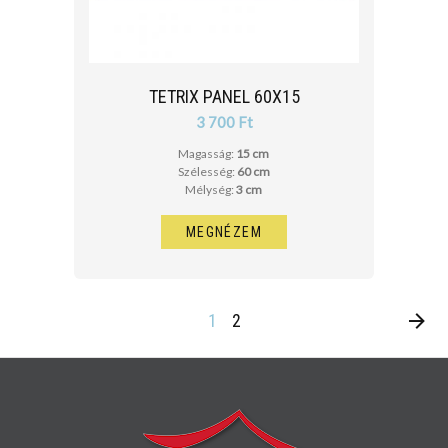
TETRIX PANEL 60X15
3 700 Ft
Magasság:
15 cm
Szélesség:
60 cm
Mélység:
3 cm
MEGNÉZEM
1
2