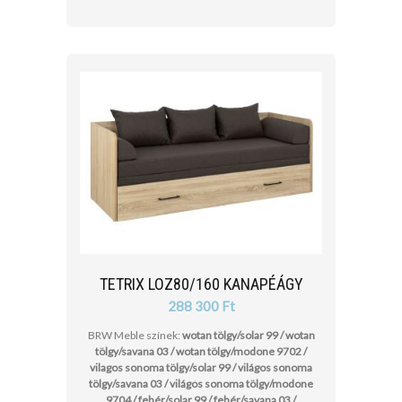
TETRIX LOZ80/160 KANAPÉÁGY
288 300 Ft
BRW Meble színek:
wotan tölgy/solar 99 / wotan
tölgy/savana 03 / wotan tölgy/modone 9702 /
vilagos sonoma tölgy/solar 99 / világos sonoma
tölgy/savana 03 / világos sonoma tölgy/modone
9704 / fehér/solar 99 / fehér/savana 03 /