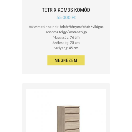
TETRIX KOM3S KOMÓD
55 000 Ft
BRW Meble színek:
fehér/fényes fehér / világos
sonoma tölgy / wotan tölgy
Magasság:
76 cm
Szélesség:
75 cm
Mélység:
45 cm
MEGNÉZEM