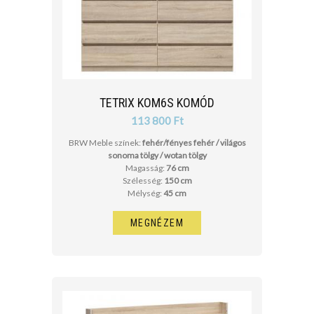
TETRIX KOM6S KOMÓD
113 800 Ft
BRW Meble színek:
fehér/fényes fehér / világos
sonoma tölgy / wotan tölgy
Magasság:
76 cm
Szélesség:
150 cm
Mélység:
45 cm
MEGNÉZEM