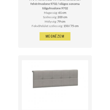
fehér/modone 9702 / világos sonoma
tölgy/modone 9702
Magasság:
61 cm
Szélesség:
203 cm
Mélység:
79 cm
Fekvőfelület szélesség:
150 / 75 cm
MEGNÉZEM