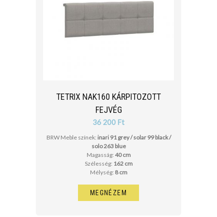
TETRIX NAK160 KÁRPITOZOTT
FEJVÉG
36 200 Ft
BRW Meble színek:
inari 91 grey / solar 99 black /
solo 263 blue
Magasság:
40 cm
Szélesség:
162 cm
Mélység:
8 cm
MEGNÉZEM