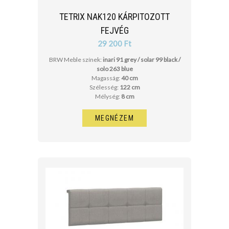
TETRIX NAK120 KÁRPITOZOTT
FEJVÉG
29 200 Ft
BRW Meble színek:
inari 91 grey / solar 99 black /
solo 263 blue
Magasság:
40 cm
Szélesség:
122 cm
Mélység:
8 cm
MEGNÉZEM