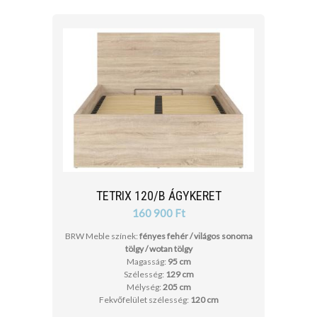
cm
cm
TETRIX 120/B ÁGYKERET
160 900 Ft
BRW Meble színek:
fényes fehér / világos sonoma
tölgy / wotan tölgy
Magasság:
95 cm
Szélesség:
129 cm
Mélység:
205 cm
Fekvőfelület szélesség:
120 cm