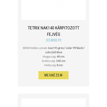
TETRIX NAK140 KÁRPITOZOTT
FEJVÉG
33 800 Ft
BRW Meble színek:
inari 91 grey / solar 99 black /
solo 263 blue
Magasság:
40 cm
Szélesség:
142 cm
Mélység:
8 cm
MEGNÉZEM