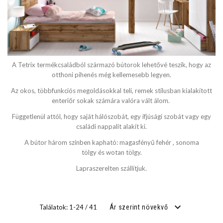
SZÉLESSÉG
cm
A Tetrix termékcsaládból származó bútorok lehetővé teszik, hogy az
cm
otthoni pihenés még kellemesebb legyen.
Az okos, többfunkciós megoldásokkal teli, remek stílusban kialakított
enteriőr sokak számára valóra vált álom.
MÉLYSÉG
Függetlenül attól, hogy saját hálószobát, egy ifjúsági szobát vagy egy
családi nappalit alakít ki.
cm
A bútor három színben kapható: magasfényű fehér , sonoma
tölgy és wotan tölgy.
cm
Lapraszerelten szállítjuk.
FEKVŐFELÜLET SZÉLESSÉG
Találatok: 1-24 / 41
Ár szerint növekvő