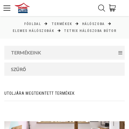
FŐOLDAL
TERMÉKEK
HÁLÓSZOBA
ÁR
ELEMES HÁLÓSZOBÁK
TETRIX HÁLÓSZOBA BÚTOR
Minimum ár
TERMÉKEINK
2000
Ft
Maximum ár
SZŰRŐ
289000
Ft
UTOLJÁRA MEGTEKINTETT TERMÉKEK
MAGASSÁG
cm
cm