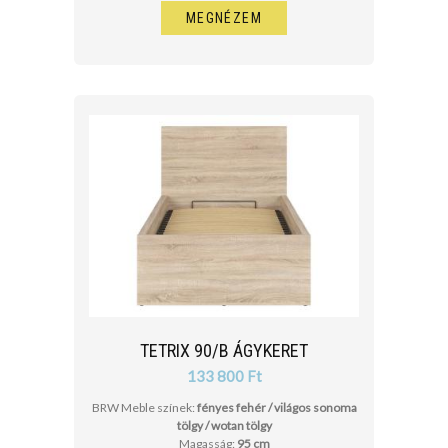
MEGNÉZEM
TETRIX 90/B ÁGYKERET
133 800 Ft
BRW Meble színek:
fényes fehér / világos sonoma
tölgy / wotan tölgy
Magasság:
95 cm