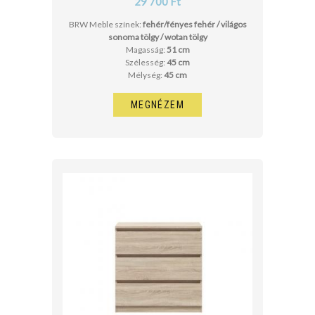
29 700 Ft
BRW Meble színek:
fehér/fényes fehér / világos
sonoma tölgy / wotan tölgy
Magasság:
51 cm
Szélesség:
45 cm
Mélység:
45 cm
MEGNÉZEM