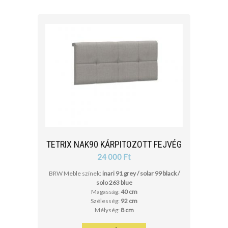
TETRIX NAK90 KÁRPITOZOTT FEJVÉG
24 000 Ft
BRW Meble színek:
inari 91 grey / solar 99 black /
solo 263 blue
Magasság:
40 cm
Szélesség:
92 cm
Mélység:
8 cm