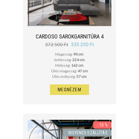
CARDOSO SAROKGARNITÚRA 4
372 500 Ft
335 250 Ft
Magasság:
90 cm
Szélesség:
224 cm
Mélység:
162 cm
Ülés magasság:
47 cm
Ülés mélység:
57 cm
MEGNÉZEM
- 10 %
INGYENES SZÁLLÍTÁS