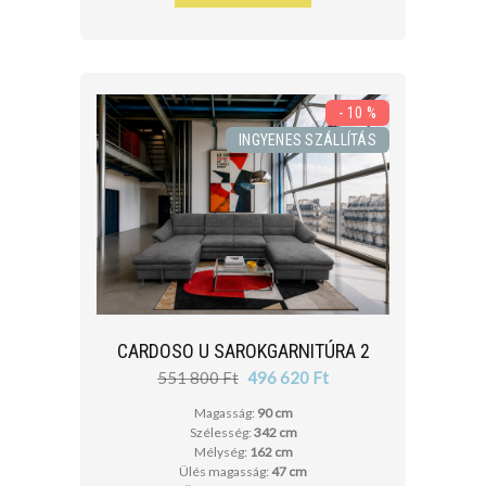
- 10 %
INGYENES SZÁLLÍTÁS
CARDOSO U SAROKGARNITÚRA 2
551 800 Ft
496 620 Ft
Magasság:
90 cm
Szélesség:
342 cm
Mélység:
162 cm
Ülés magasság:
47 cm