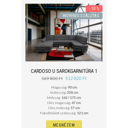
- 10 %
INGYENES SZÁLLÍTÁS
CARDOSO U SAROKGARNITÚRA 1
569 800 Ft
512 820 Ft
Magasság:
90 cm
Szélesség:
328 cm
Mélység:
162 / 175 cm
Ülés magasság:
47 cm
Ülés mélység:
57 cm
Fekvőfelület szélesség:
121 cm
MEGNÉZEM