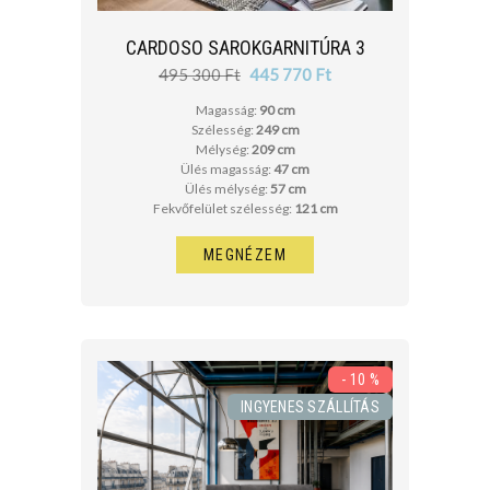
CARDOSO SAROKGARNITÚRA 3
495 300 Ft
445 770 Ft
Magasság:
90 cm
Szélesség:
249 cm
Mélység:
209 cm
Ülés magasság:
47 cm
Ülés mélység:
57 cm
Fekvőfelület szélesség:
121 cm
MEGNÉZEM
- 10 %
INGYENES SZÁLLÍTÁS