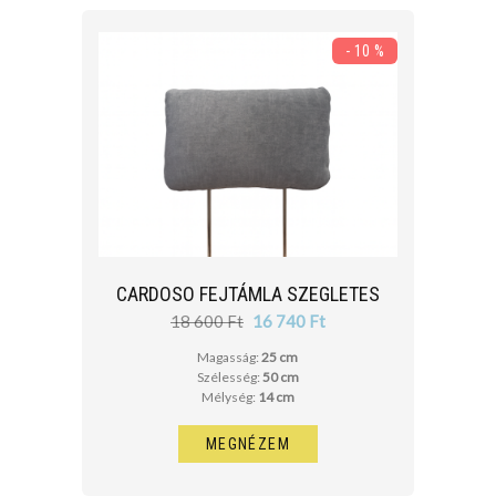
- 10 %
CARDOSO FEJTÁMLA SZEGLETES
18 600 Ft
16 740 Ft
Magasság:
25 cm
Szélesség:
50 cm
Mélység:
14 cm
MEGNÉZEM