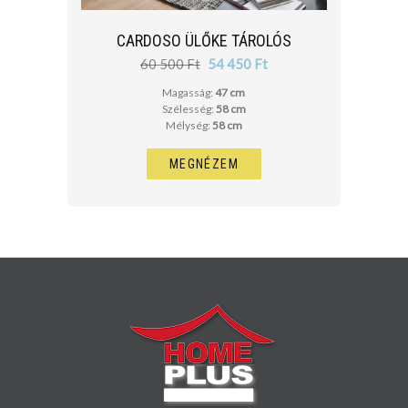
CARDOSO ÜLŐKE TÁROLÓS
60 500 Ft
54 450 Ft
Magasság:
47 cm
Szélesség:
58 cm
Mélység:
58 cm
MEGNÉZEM