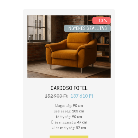
- 10 %
INGYENES SZÁLLÍTÁS
CARDOSO FOTEL
152 900 Ft
137 610 Ft
Magasság:
90 cm
Szélesség:
103 cm
Mélység:
90 cm
Ülés magasság:
47 cm
Ülés mélység:
57 cm