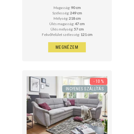
Magasság:
90 cm
Szélesség:
249 cm
Mélység:
218 cm
Ülés magasság:
47 cm
Ülés mélység:
57 cm
Fekvőfelület szélesség:
121 cm
MEGNÉZEM
- 10 %
INGYENES SZÁLLÍTÁS