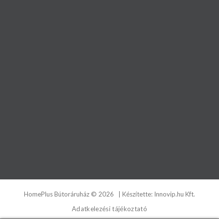
HomePlus Bútoráruház
©
2026
| Készítette:
Innovip.hu Kft.
Adatkelezési tájékoztató