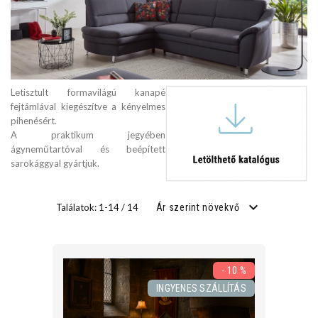
SZÉLESSÉG
cm
Letisztult formavilágú kanapé
cm
fejtámlával kiegészítve a kényelmes
pihenésért.
A praktikum jegyében
ágyneműtartóval és beépített
MÉLYSÉG
sarokággyal gyártjuk.
cm
Találatok: 1-14 / 14
Ár szerint növekvő
cm
- 10 %
ÜLÉS MAGASSÁG
INGYENES SZÁLLÍTÁS