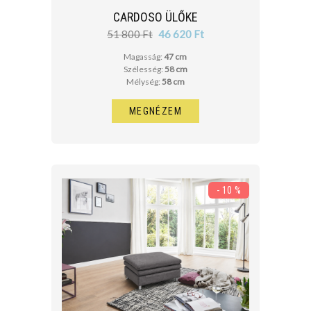
CARDOSO ÜLŐKE
51 800 Ft
46 620 Ft
Magasság:
47 cm
Szélesség:
58 cm
Mélység:
58 cm
MEGNÉZEM
- 10 %