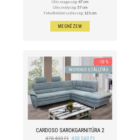
Ülés magasság:
47 cm
Ülés mélység:
57 cm
Fekvőfelület szélesség:
121 cm
MEGNÉZEM
- 10 %
INGYENES SZÁLLÍTÁS
CARDOSO SAROKGARNITÚRA 2
478 400 Ft
430 560 Ft