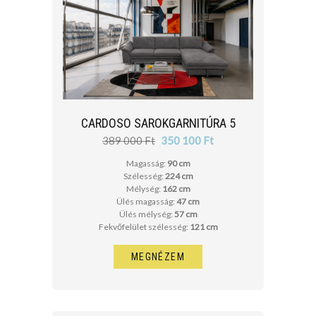
CARDOSO SAROKGARNITÚRA 5
389 000 Ft
350 100 Ft
Magasság:
90 cm
Szélesség:
224 cm
Mélység:
162 cm
Ülés magasság:
47 cm
Ülés mélység:
57 cm
Fekvőfelület szélesség:
121 cm
MEGNÉZEM