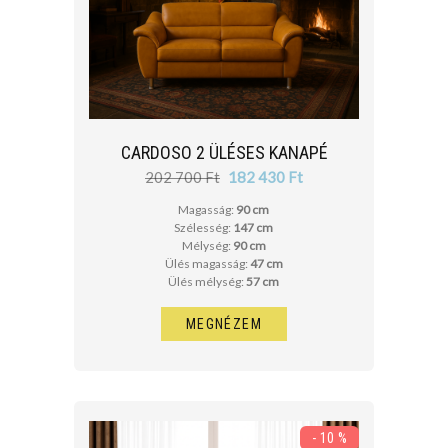
cm
cm
ÜLÉS MÉLYSÉG
CARDOSO 2 ÜLÉSES KANAPÉ
202 700 Ft
182 430 Ft
cm
Magasság:
90 cm
cm
Szélesség:
147 cm
Mélység:
90 cm
Ülés magasság:
47 cm
Ülés mélység:
57 cm
FEKVŐFELÜLET SZÉLESSÉG
MEGNÉZEM
cm
cm
- 10 %