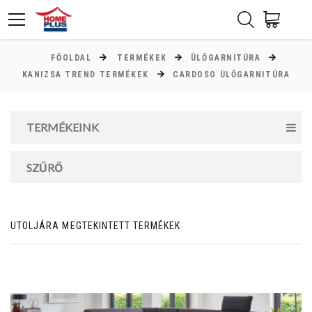
FŐOLDAL
TERMÉKEK
ÜLŐGARNITÚRA
ÁR
KANIZSA TREND TERMÉKEK
CARDOSO ÜLŐGARNITÚRA
Minimum ár
TERMÉKEINK
16000
Ft
Maximum ár
SZŰRŐ
530000
Ft
UTOLJÁRA MEGTEKINTETT TERMÉKEK
MAGASSÁG
cm
cm