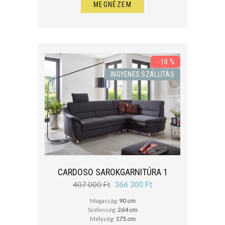
MEGNÉZEM
- 10 %
INGYENES SZÁLLÍTÁS
CARDOSO SAROKGARNITÚRA 1
407 000 Ft
366 300 Ft
Magasság:
90 cm
Szélesség:
264 cm
Mélység:
175 cm