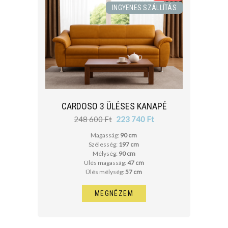
INGYENES SZÁLLÍTÁS
CARDOSO 3 ÜLÉSES KANAPÉ
248 600 Ft
223 740 Ft
Magasság:
90 cm
Szélesség:
197 cm
Mélység:
90 cm
Ülés magasság:
47 cm
Ülés mélység:
57 cm
MEGNÉZEM