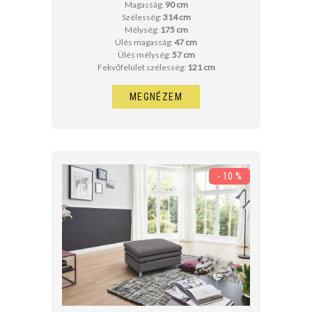
Magasság:
90 cm
Szélesség:
314 cm
Mélység:
175 cm
Ülés magasság:
47 cm
Ülés mélység:
57 cm
Fekvőfelület szélesség:
121 cm
MEGNÉZEM
- 10 %