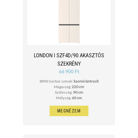
LONDON I SZF4D/90 AKASZTÓS
SZEKRÉNY
66 900 Ft
BRW Gerbor színek:
kasmir/antracit
Magasság:
220 cm
Szélesség:
90 cm
Mélység:
60 cm
MEGNÉZEM