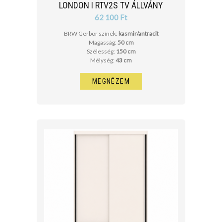
LONDON I RTV2S TV ÁLLVÁNY
62 100 Ft
BRW Gerbor színek:
kasmir/antracit
Magasság:
50 cm
Szélesség:
150 cm
Mélység:
43 cm
MEGNÉZEM