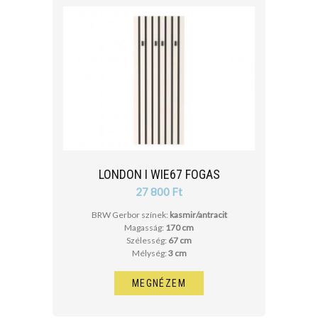
LONDON I WIE67 FOGAS
27 800 Ft
BRW Gerbor színek:
kasmir/antracit
Magasság:
170 cm
Szélesség:
67 cm
Mélység:
3 cm
MEGNÉZEM