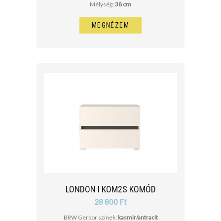
Mélység:
38 cm
MEGNÉZEM
LONDON I KOM2S KOMÓD
28 800 Ft
BRW Gerbor színek:
kasmir/antracit