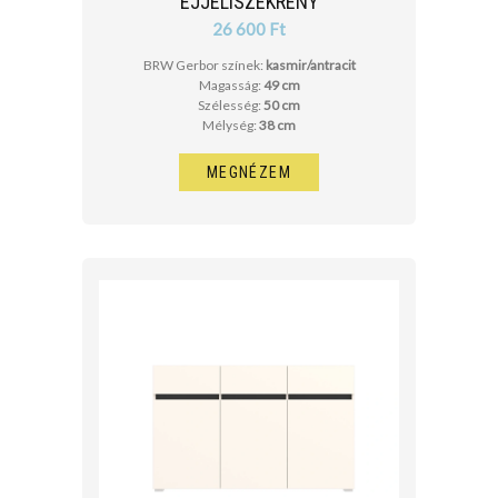
ÉJJELISZEKRÉNY
26 600 Ft
BRW Gerbor színek:
kasmir/antracit
Magasság:
49 cm
Szélesség:
50 cm
Mélység:
38 cm
MEGNÉZEM