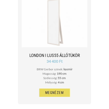
LONDON I LUS55 ÁLLÓTÜKÖR
34 400 Ft
BRW Gerbor színek:
kasmir
Magasság:
190 cm
Szélesség:
55 cm
Mélység:
4 cm
MEGNÉZEM