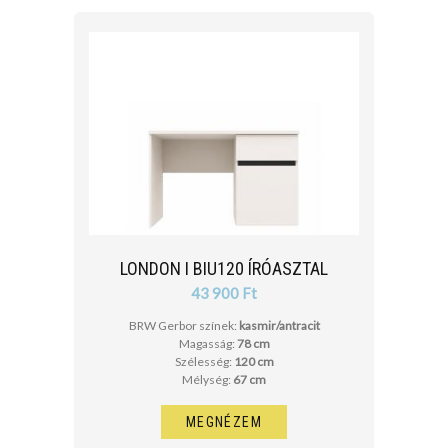
cm
cm
LONDON I BIU120 ÍRÓASZTAL
43 900 Ft
BRW Gerbor színek:
kasmir/antracit
Magasság:
78 cm
Szélesség:
120 cm
Mélység:
67 cm
MEGNÉZEM