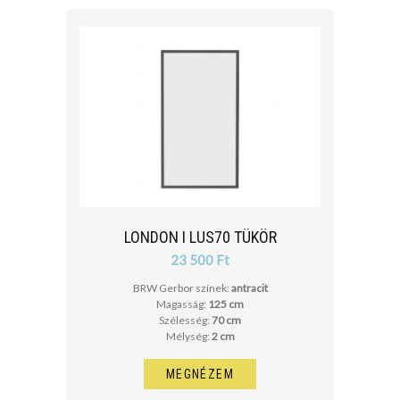
LONDON I LUS70 TÜKÖR
23 500 Ft
BRW Gerbor színek:
antracit
Magasság:
125 cm
Szélesség:
70 cm
Mélység:
2 cm
MEGNÉZEM