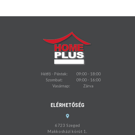
Hétfő - Péntek:
09:00 - 18:00
Szombat:
09:00 - 16:00
Vasárnap:
Zárva
ELÉRHETŐSÉG
6723 Szeged
Makkosházi körút 1.