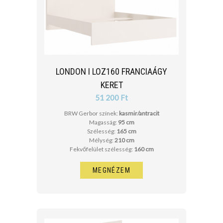
LONDON I LOZ160 FRANCIAÁGY
KERET
51 200 Ft
BRW Gerbor színek:
kasmir/antracit
Magasság:
95 cm
Szélesség:
165 cm
Mélység:
210 cm
Fekvőfelület szélesség:
160 cm
MEGNÉZEM