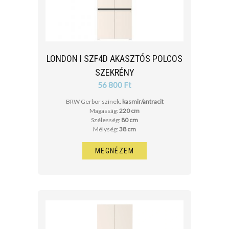
LONDON I SZF4D AKASZTÓS POLCOS
SZEKRÉNY
56 800 Ft
BRW Gerbor színek:
kasmir/antracit
Magasság:
220 cm
Szélesség:
80 cm
Mélység:
38 cm
MEGNÉZEM