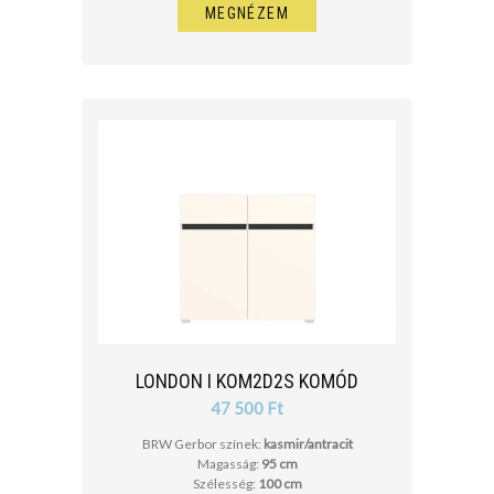
MEGNÉZEM
LONDON I KOM2D2S KOMÓD
47 500 Ft
BRW Gerbor színek:
kasmir/antracit
Magasság:
95 cm
Szélesség:
100 cm