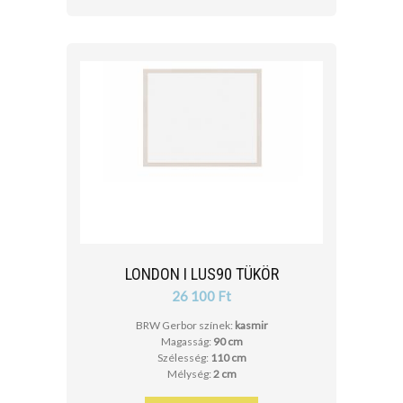
LONDON I LUS90 TÜKÖR
26 100 Ft
BRW Gerbor színek:
kasmir
Magasság:
90 cm
Szélesség:
110 cm
Mélység:
2 cm