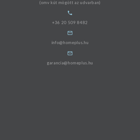
(omv kút mögött az udvarban)
+36 20 509 8482
info@homeplus.hu
garancia@homeplus.hu