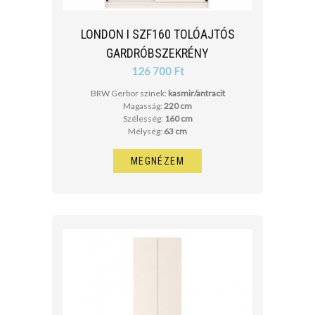
LONDON I SZF160 TOLÓAJTÓS
GARDRÓBSZEKRÉNY
126 700 Ft
BRW Gerbor színek:
kasmir/antracit
Magasság:
220 cm
Szélesség:
160 cm
Mélység:
63 cm
MEGNÉZEM