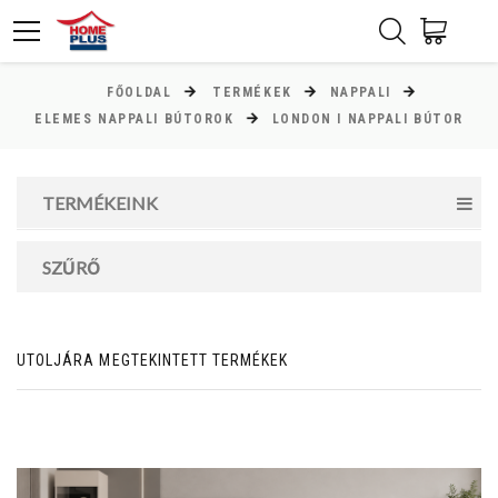
FŐOLDAL
TERMÉKEK
NAPPALI
ÁR
ELEMES NAPPALI BÚTOROK
LONDON I NAPPALI BÚTOR
Minimum ár
TERMÉKEINK
10000
Ft
Maximum ár
SZŰRŐ
127000
Ft
UTOLJÁRA MEGTEKINTETT TERMÉKEK
MAGASSÁG
cm
cm