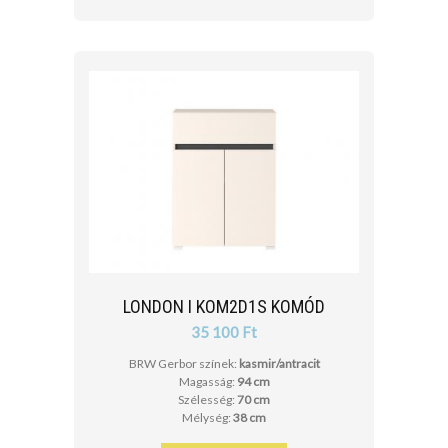
LONDON I KOM2D1S KOMÓD
35 100 Ft
BRW Gerbor színek:
kasmir/antracit
Magasság:
94 cm
Szélesség:
70 cm
Mélység:
38 cm