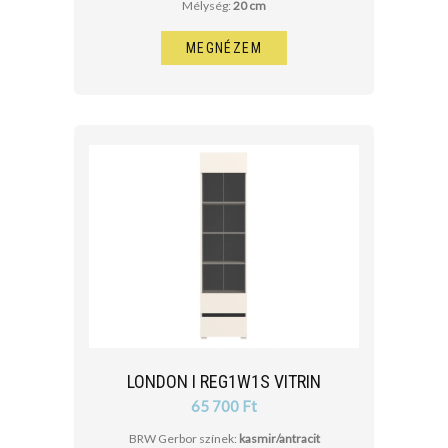
Mélység:
20 cm
MEGNÉZEM
LONDON I REG1W1S VITRIN
65 700 Ft
BRW Gerbor színek:
kasmir/antracit