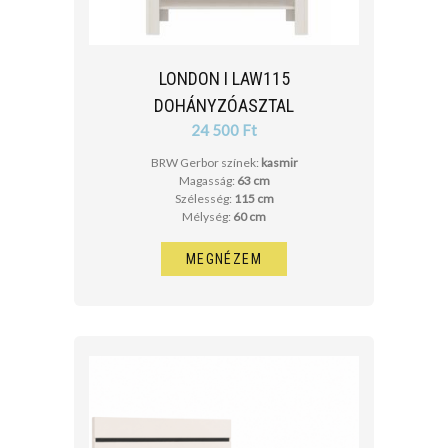
LONDON I LAW115
DOHÁNYZÓASZTAL
24 500 Ft
BRW Gerbor színek:
kasmir
Magasság:
63 cm
Szélesség:
115 cm
Mélység:
60 cm
MEGNÉZEM