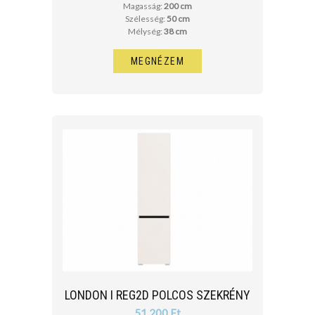
Magasság:
200 cm
Szélesség:
50 cm
Mélység:
38 cm
MEGNÉZEM
LONDON I REG2D POLCOS SZEKRÉNY
51 200 Ft