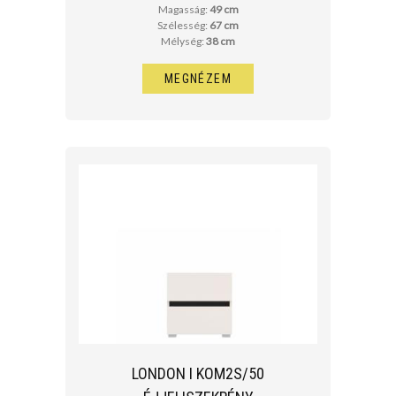
Magasság:
49 cm
Szélesség:
67 cm
Mélység:
38 cm
MEGNÉZEM
LONDON I KOM2S/50