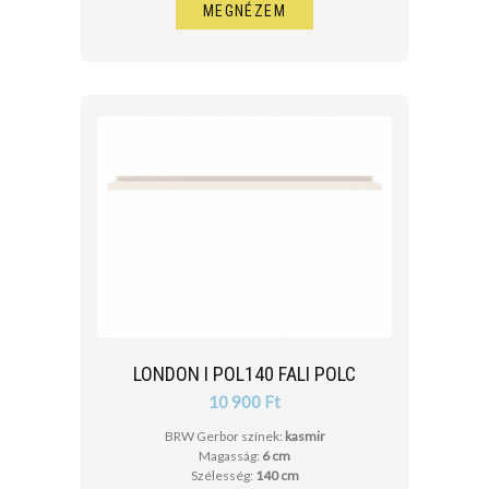
MEGNÉZEM
LONDON I POL140 FALI POLC
10 900 Ft
BRW Gerbor színek:
kasmir
Magasság:
6 cm
Szélesség:
140 cm