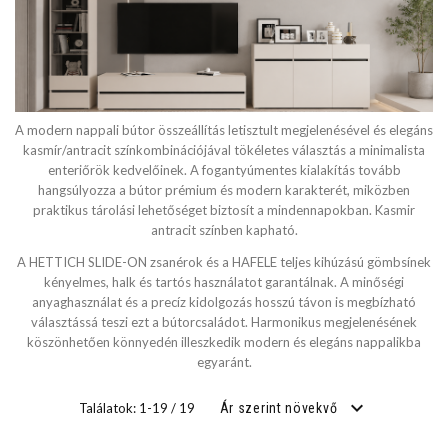
SZÉLESSÉG
cm
A modern nappali bútor összeállítás letisztult megjelenésével és elegáns
cm
kasmír/antracit színkombinációjával tökéletes választás a minimalista
enteriőrök kedvelőinek. A fogantyúmentes kialakítás tovább
hangsúlyozza a bútor prémium és modern karakterét, miközben
praktikus tárolási lehetőséget biztosít a mindennapokban. Kasmir
MÉLYSÉG
antracit színben kapható.
A HETTICH SLIDE-ON zsanérok és a HAFELE teljes kihúzású gömbsínek
cm
kényelmes, halk és tartós használatot garantálnak. A minőségi
anyaghasználat és a precíz kidolgozás hosszú távon is megbízható
cm
választássá teszi ezt a bútorcsaládot. Harmonikus megjelenésének
köszönhetően könnyedén illeszkedik modern és elegáns nappalikba
egyaránt.
FEKVŐFELÜLET SZÉLESSÉG
Találatok: 1-19 / 19
Ár szerint növekvő