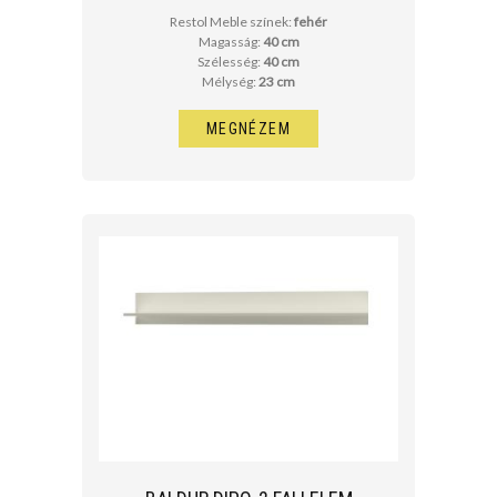
Restol Meble színek:
fehér
Magasság:
40 cm
Szélesség:
40 cm
Mélység:
23 cm
MEGNÉZEM