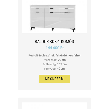
BALDUR BDK-1 KOMÓD
144 600 Ft
Restol Meble színek:
fehér/fényes fehér
Magasság:
90 cm
Szélesség:
157 cm
Mélység:
40 cm
MEGNÉZEM