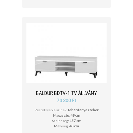
BALDUR BDTV-1 TV ÁLLVÁNY
73 300 Ft
Restol Meble színek:
fehér/fényes fehér
Magasság:
49 cm
Szélesség:
157 cm
Mélység:
40 cm