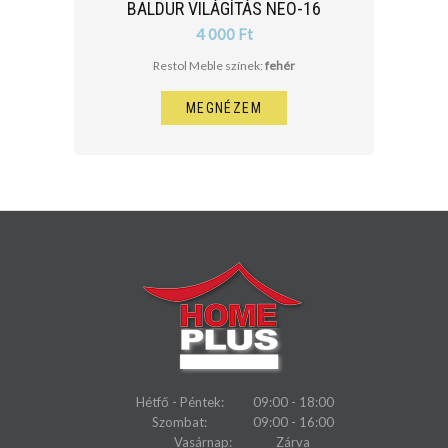
BALDUR VILÁGÍTÁS NEO-16
4 000 Ft
Restol Meble színek:
fehér
MEGNÉZEM
Hétfő - Péntek:
09:00 - 18:00
Szombat:
09:00 - 16:00
Vasárnap:
Zárva