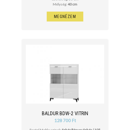
Mélység:
40 cm
MEGNÉZEM
BALDUR BDW-2 VITRIN
128 700 Ft
Restol Meble színek:
fehér/fényes fehér / 105