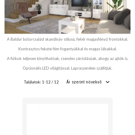
SZÉLESSÉG
cm
A Baldur bútorcsalád skandináv stílusú, fehér magasfényű frontokkal.
cm
Kontrasztos fekete fém fogantyúkkal és magas lábakkal.
A fiókok teljesen kinyithatóak, csendes záródásúak, ahogy az ajtók is.
MÉLYSÉG
Opcionális LED világítással. Lapraszerelen szállítjuk.
Találatok: 1-12 / 12
Ár szerint növekvő
cm
cm