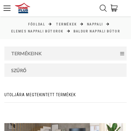
FŐOLDAL
TERMÉKEK
NAPPALI
ÁR
ELEMES NAPPALI BÚTOROK
BALDUR NAPPALI BÚTOR
Minimum ár
TERMÉKEINK
4000
Ft
Maximum ár
SZŰRŐ
160000
Ft
UTOLJÁRA MEGTEKINTETT TERMÉKEK
MAGASSÁG
cm
cm