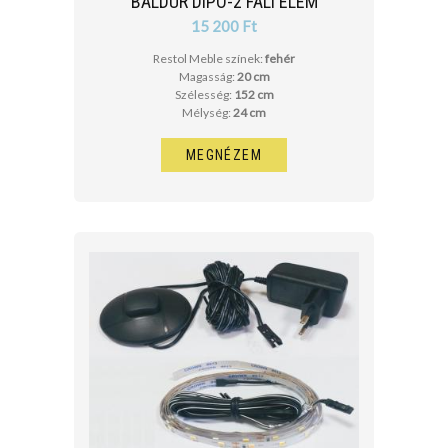
BALDUR DIPO-2 FALI ELEM
15 200 Ft
Restol Meble színek:
fehér
Magasság:
20 cm
Szélesség:
152 cm
Mélység:
24 cm
MEGNÉZEM