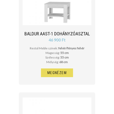
BALDUR AAST-1 DOHÁNYZÓASZTAL
46 900 Ft
Restol Meble színek:
fehér/fényes fehér
Magasság:
55 cm
Szélesség:
55 cm
Mélység:
68 cm
MEGNÉZEM