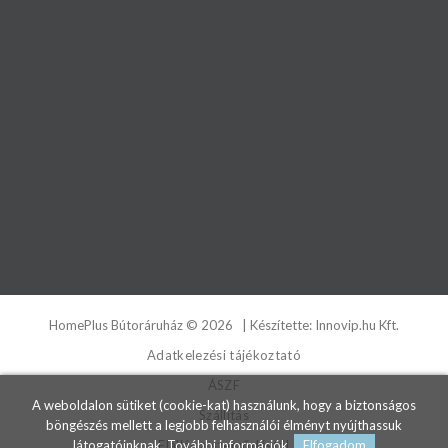
HomePlus Bútoráruház
©
2026
| Készítette:
Innovip.hu Kft.
Adatkelezési tájékoztató
ÁSZF
A weboldalon sütiket (cookie-kat) használunk, hogy a biztonságos
Szállítás
böngészés mellett a legjobb felhasználói élményt nyújthassuk
látogatóinknak.
További információk.
Elfogadom
Elállás a szerződéstől