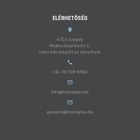
ELÉRHETŐSÉG
6723 Szeged
Makkosházi körút 1.
(omv kút mögött az udvarban)
+36 20 509 8482
info@homeplus.hu
garancia@homeplus.hu