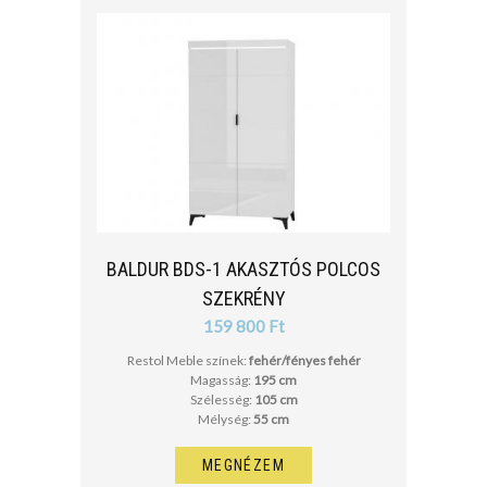
BALDUR BDS-1 AKASZTÓS POLCOS
SZEKRÉNY
159 800 Ft
Restol Meble színek:
fehér/fényes fehér
Magasság:
195 cm
Szélesség:
105 cm
Mélység:
55 cm
MEGNÉZEM