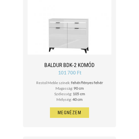
BALDUR BDK-2 KOMÓD
101 700 Ft
Restol Meble színek:
fehér/fényes fehér
Magasság:
90 cm
Szélesség:
105 cm
Mélység:
40 cm
MEGNÉZEM