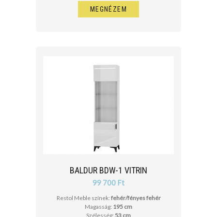
MEGNÉZEM
BALDUR BDW-1 VITRIN
99 700 Ft
Restol Meble színek:
fehér/fényes fehér
Magasság:
195 cm
Szélesség:
53 cm