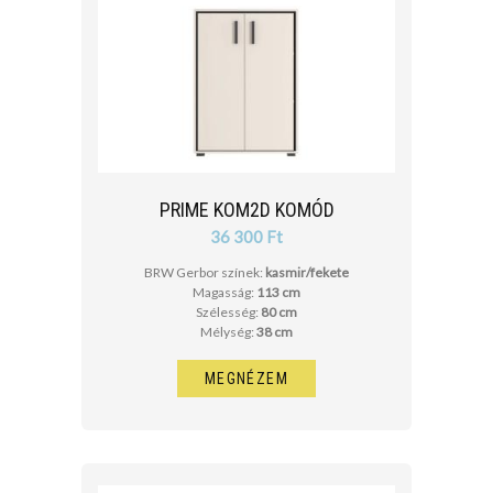
PRIME KOM2D KOMÓD
36 300 Ft
BRW Gerbor színek:
kasmir/fekete
Magasság:
113 cm
Szélesség:
80 cm
Mélység:
38 cm
MEGNÉZEM