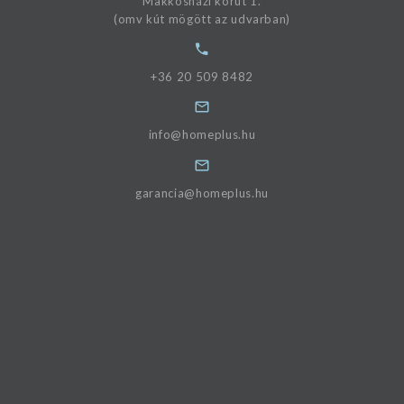
Makkosházi körút 1.
(omv kút mögött az udvarban)
+36 20 509 8482
info@homeplus.hu
garancia@homeplus.hu