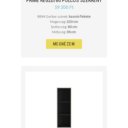
PRIME REG2D/80 POLCOS SZEKRÉNY
59 200 Ft
BRW Gerbor színek:
kasmir/fekete
Magasság:
220 cm
Szélesség:
80 cm
Mélység:
38 cm
MEGNÉZEM