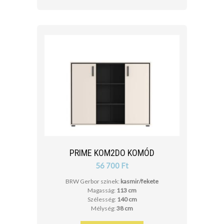
PRIME KOM2DO KOMÓD
56 700 Ft
BRW Gerbor színek:
kasmir/fekete
Magasság:
113 cm
Szélesség:
140 cm
Mélység:
38 cm