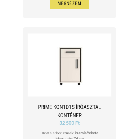
MEGNÉZEM
PRIME KON1D1S ÍRÓASZTAL
KONTÉNER
32 500 Ft
BRW Gerbor színek:
kasmir/fekete
Magasság:
74 cm