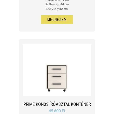
Szélesség:
44 cm
Mélység:
52 cm
MEGNÉZEM
PRIME KON3S ÍRÓASZTAL KONTÉNER
45 600 Ft