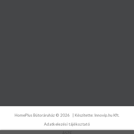
HomePlus Bútoráruház
©
2026
| Készítette:
Innovip.hu Kft.
Adatkelezési tájékoztató
ÁSZF