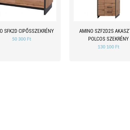
O SFK2D CIPŐSSZEKRÉNY
AMINO SZF2D2S AKASZ
POLCOS SZEKRÉNY
50 300 Ft
130 100 Ft