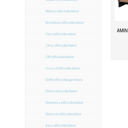
Blanco előszoba bútor
Brandson előszoba bútor
AMIN
Caro előszoba bútor
Chos előszoba bútor
Clif előszoba bútor
Cross II előszoba bútor
Delhi előszoba garnitúra
Dolce előszoba bútor
Dominica előszoba bútor
Doorset előszoba bútor
Easy előszoba bútor