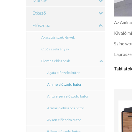
Matrac
Étkező
Az Amino
Előszoba
Kiváló m
Akasztós szekrények
Színe wo
Cipős szekrények
Lapraszer
Elemes előszobák
Találatok
Agata előszoba bútor
Amino előszoba bútor
Antwerpen előszoba bútor
Armario előszoba bútor
Ayson előszoba bútor
Bilbao előszoba bútor