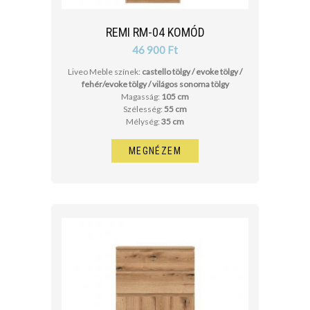
REMI RM-04 KOMÓD
46 900 Ft
Liveo Meble színek:
castello tölgy / evoke tölgy /
fehér/evoke tölgy / világos sonoma tölgy
Magasság:
105 cm
Szélesség:
55 cm
Mélység:
35 cm
MEGNÉZEM