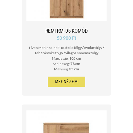
REMI RM-05 KOMÓD
50 900 Ft
Liveo Meble színek:
castello tölgy / evoke tölgy /
fehér/evoke tölgy / világos sonoma tölgy
Magasság:
105 cm
Szélesség:
78 cm
Mélység:
35 cm
MEGNÉZEM