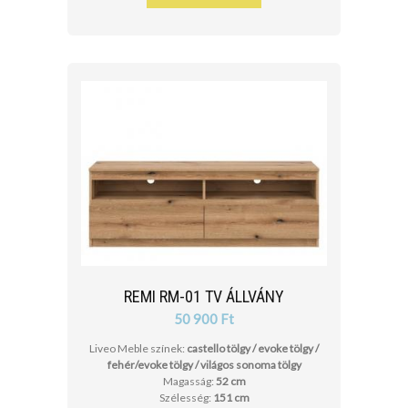
REMI RM-01 TV ÁLLVÁNY
50 900 Ft
Liveo Meble színek:
castello tölgy / evoke tölgy /
fehér/evoke tölgy / világos sonoma tölgy
Magasság:
52 cm
Szélesség:
151 cm