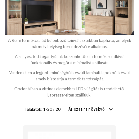
SZÉLESSÉG
cm
A Remi termékcsalád különböző színválasztékban kapható, amelyek
cm
bármely helyiség berendezésére alkalmas.
A süllyesztett fogantyúnak köszönhetően a termék rendkívül
funkcionális és megőrzi minimalista stílusát.
MÉLYSÉG
Minden elem a legjobb minőségből készült laminált lapokból készül,
amely biztosítja a termék tartósságát.
cm
Opcionálisan a vitrines elemekhez LED világítás is rendelhető.
Lapraszerelten szállítjuk.
cm
Találatok: 1-20 / 20
Ár szerint növekvő