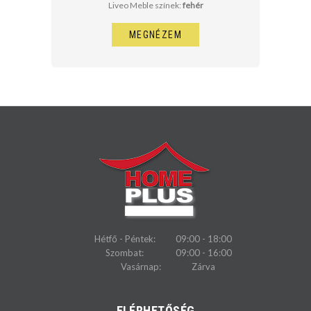
Liveo Meble színek:
fehér
MEGNÉZEM
Hétfő - Péntek:
09:00 - 18:00
Szombat:
09:00 - 16:00
Vasárnap:
Zárva
ELÉRHETŐSÉG