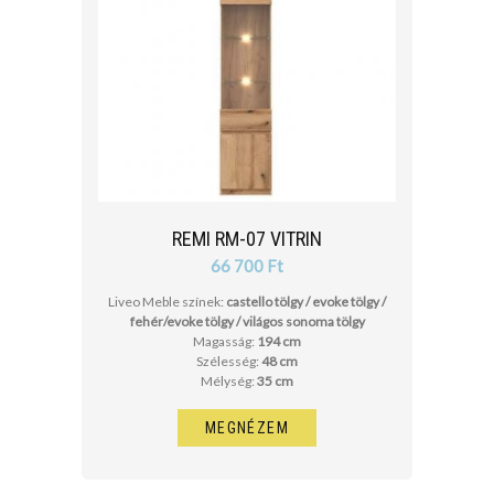
REMI RM-07 VITRIN
66 700 Ft
Liveo Meble színek:
castello tölgy / evoke tölgy /
fehér/evoke tölgy / világos sonoma tölgy
Magasság:
194 cm
Szélesség:
48 cm
Mélység:
35 cm
MEGNÉZEM