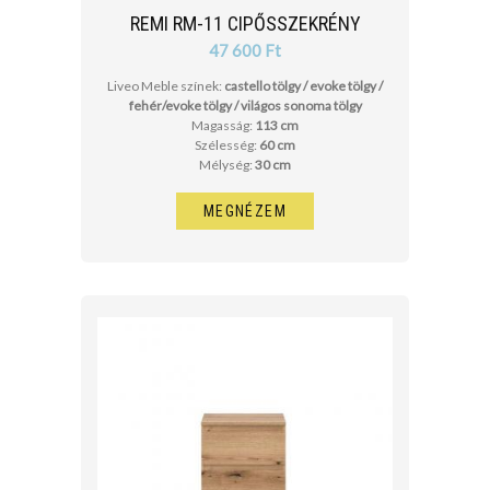
REMI RM-11 CIPŐSSZEKRÉNY
47 600 Ft
Liveo Meble színek:
castello tölgy / evoke tölgy /
fehér/evoke tölgy / világos sonoma tölgy
Magasság:
113 cm
Szélesség:
60 cm
Mélység:
30 cm
MEGNÉZEM