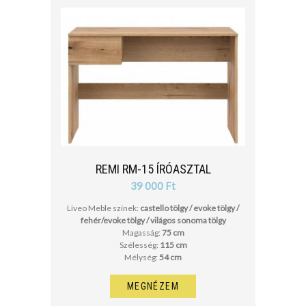
REMI RM-15 ÍRÓASZTAL
39 000 Ft
Liveo Meble színek:
castello tölgy / evoke tölgy /
fehér/evoke tölgy / világos sonoma tölgy
Magasság:
75 cm
Szélesség:
115 cm
Mélység:
54 cm
MEGNÉZEM