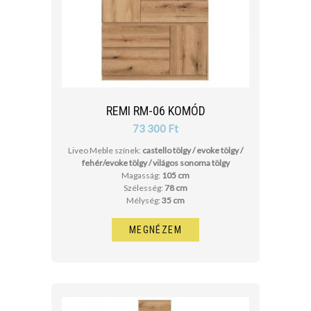
REMI RM-06 KOMÓD
73 300 Ft
Liveo Meble színek:
castello tölgy / evoke tölgy /
fehér/evoke tölgy / világos sonoma tölgy
Magasság:
105 cm
Szélesség:
78 cm
Mélység:
35 cm
MEGNÉZEM