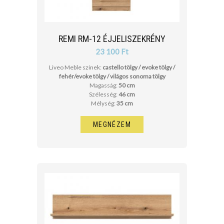
REMI RM-12 ÉJJELISZEKRÉNY
23 100 Ft
Liveo Meble színek:
castello tölgy / evoke tölgy /
fehér/evoke tölgy / világos sonoma tölgy
Magasság:
50 cm
Szélesség:
46 cm
Mélység:
35 cm
MEGNÉZEM