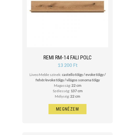
REMI RM-14 FALI POLC
13 200 Ft
Liveo Meble színek:
castello tölgy / evoke tölgy /
fehér/evoke tölgy / világos sonoma tölgy
Magasság:
22 cm
Szélesség:
137 cm
Mélység:
22 cm
MEGNÉZEM