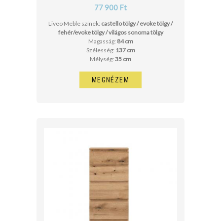
77 900 Ft
Liveo Meble színek:
castello tölgy / evoke tölgy /
fehér/evoke tölgy / világos sonoma tölgy
Magasság:
84 cm
Szélesség:
137 cm
Mélység:
35 cm
MEGNÉZEM