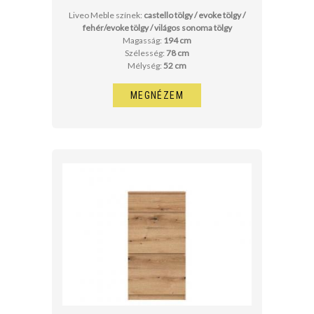
Liveo Meble színek:
castello tölgy / evoke tölgy /
fehér/evoke tölgy / világos sonoma tölgy
Magasság:
194 cm
Szélesség:
78 cm
Mélység:
52 cm
MEGNÉZEM