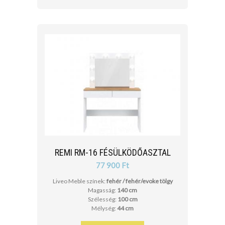
REMI RM-16 FÉSÜLKÖDŐASZTAL
77 900 Ft
Liveo Meble színek:
fehér / fehér/evoke tölgy
Magasság:
140 cm
Szélesség:
100 cm
Mélység:
44 cm