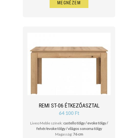
MEGNÉZEM
REMI ST-06 ÉTKEZŐASZTAL
64 100 Ft
Liveo Meble színek:
castello tölgy / evoke tölgy /
fehér/evoke tölgy / világos sonoma tölgy
Magasság:
76 cm