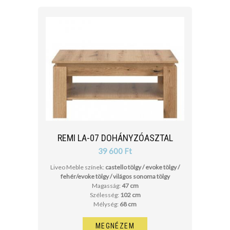
REMI LA-07 DOHÁNYZÓASZTAL
39 600 Ft
Liveo Meble színek:
castello tölgy / evoke tölgy /
fehér/evoke tölgy / világos sonoma tölgy
Magasság:
47 cm
Szélesség:
102 cm
Mélység:
68 cm
MEGNÉZEM