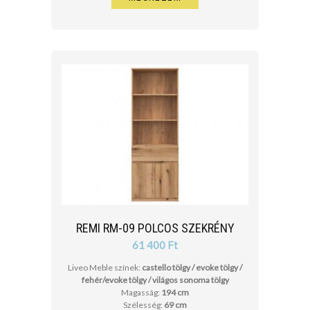
REMI RM-09 POLCOS SZEKRÉNY
61 400 Ft
Liveo Meble színek:
castello tölgy / evoke tölgy /
fehér/evoke tölgy / világos sonoma tölgy
Magasság:
194 cm
Szélesség:
69 cm