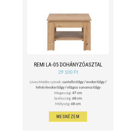
REMI LA-05 DOHÁNYZÓASZTAL
29 100 Ft
Liveo Meble színek:
castello tölgy / evoke tölgy /
fehér/evoke tölgy / világos sonoma tölgy
Magasság:
47 cm
Szélesség:
68 cm
Mélység:
68 cm
MEGNÉZEM