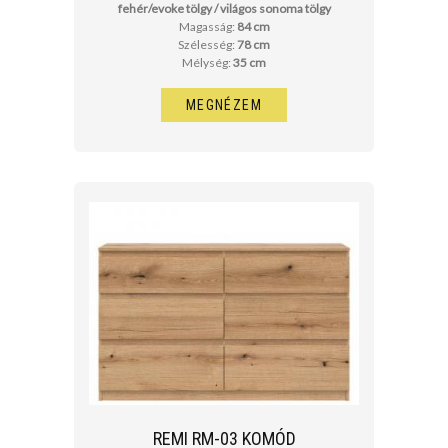
fehér/evoke tölgy / világos sonoma tölgy
Magasság:
84 cm
Szélesség:
78 cm
Mélység:
35 cm
MEGNÉZEM
REMI RM-03 KOMÓD