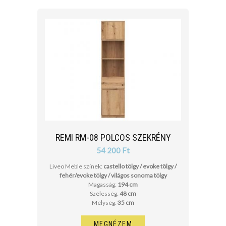
REMI RM-08 POLCOS SZEKRÉNY
54 200 Ft
Liveo Meble színek:
castello tölgy / evoke tölgy /
fehér/evoke tölgy / világos sonoma tölgy
Magasság:
194 cm
Szélesség:
48 cm
Mélység:
35 cm
MEGNÉZEM