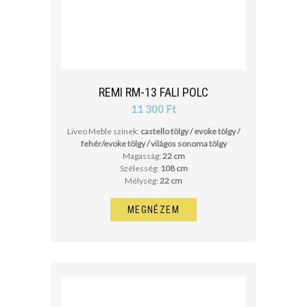
REMI RM-13 FALI POLC
11 300 Ft
Liveo Meble színek:
castello tölgy / evoke tölgy /
fehér/evoke tölgy / világos sonoma tölgy
Magasság:
22 cm
Szélesség:
108 cm
Mélység:
22 cm
MEGNÉZEM