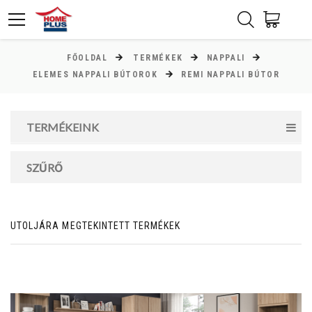
FŐOLDAL
TERMÉKEK
NAPPALI
ÁR
ELEMES NAPPALI BÚTOROK
REMI NAPPALI BÚTOR
Minimum ár
TERMÉKEINK
9000
Ft
Maximum ár
SZŰRŐ
90000
Ft
UTOLJÁRA MEGTEKINTETT TERMÉKEK
MAGASSÁG
cm
cm