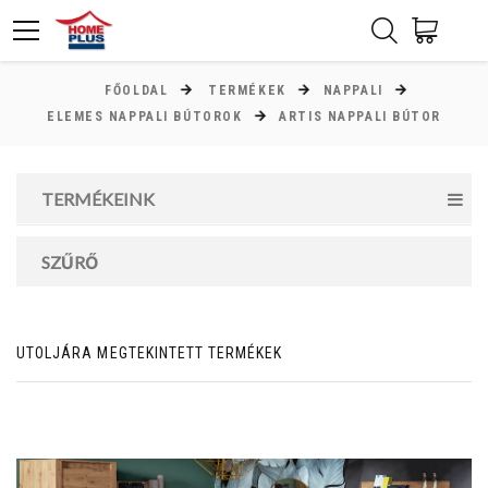
FŐOLDAL
TERMÉKEK
NAPPALI
ÁR
ELEMES NAPPALI BÚTOROK
ARTIS NAPPALI BÚTOR
Minimum ár
TERMÉKEINK
22000
Ft
Maximum ár
SZŰRŐ
162000
Ft
UTOLJÁRA MEGTEKINTETT TERMÉKEK
MAGASSÁG
cm
cm