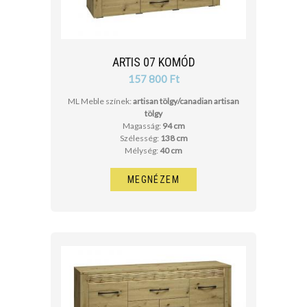
ARTIS 07 KOMÓD
157 800 Ft
ML Meble színek:
artisan tölgy/canadian artisan
tölgy
Magasság:
94 cm
Szélesség:
138 cm
Mélység:
40 cm
MEGNÉZEM