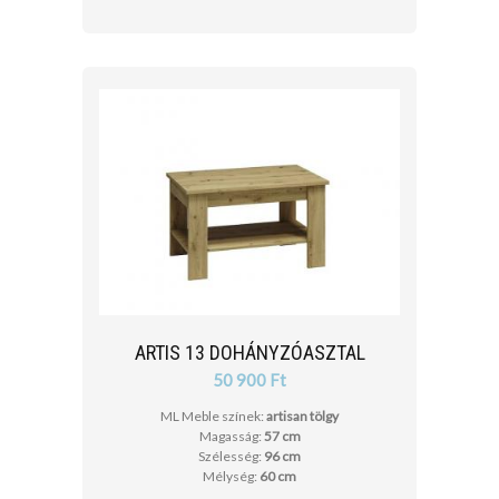
ARTIS 13 DOHÁNYZÓASZTAL
50 900 Ft
ML Meble színek:
artisan tölgy
Magasság:
57 cm
Szélesség:
96 cm
Mélység:
60 cm