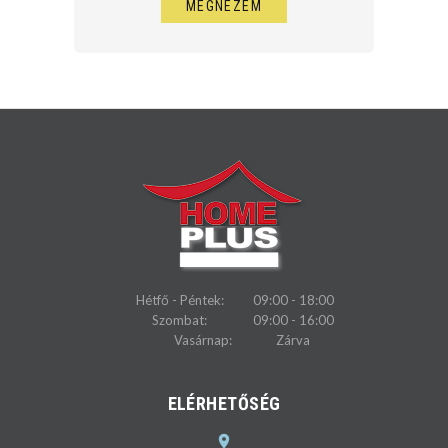
MEGNÉZEM
Hétfő - Péntek:
09:00 - 18:00
Szombat:
09:00 - 16:00
Vasárnap:
Zárva
ELÉRHETŐSÉG