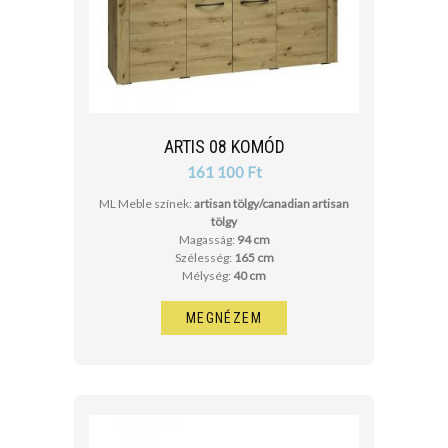
ARTIS 08 KOMÓD
161 100 Ft
ML Meble színek:
artisan tölgy/canadian artisan
tölgy
Magasság:
94 cm
Szélesség:
165 cm
Mélység:
40 cm
MEGNÉZEM