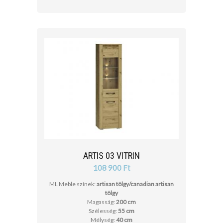
ARTIS 03 VITRIN
108 900 Ft
ML Meble színek:
artisan tölgy/canadian artisan
tölgy
Magasság:
200 cm
Szélesség:
55 cm
Mélység:
40 cm