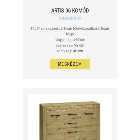
ARTIS 06 KOMÓD
143 300 Ft
ML Meble színek:
artisan tölgy/canadian artisan
tölgy
Magasság:
140 cm
Szélesség:
92 cm
Mélység:
40 cm
MEGNÉZEM