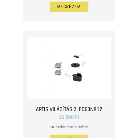
MEGNÉZEM
ARTIS VILÁGÍTÁS 2LED03NB1Z
22 500 Ft
ML Meble színek:
fehér