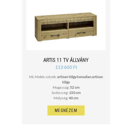
ARTIS 11 TV ÁLLVÁNY
113 600 Ft
ML Meble színek:
artisan tölgy/canadian artisan
tölgy
Magasság:
52 cm
Szélesség:
150 cm
Mélység:
40 cm
MEGNÉZEM