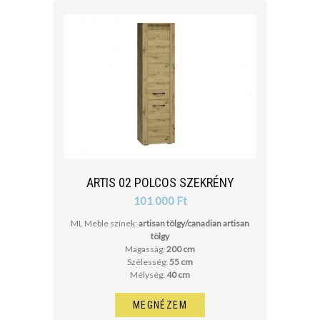
ARTIS 02 POLCOS SZEKRÉNY
101 000 Ft
ML Meble színek:
artisan tölgy/canadian artisan
tölgy
Magasság:
200 cm
Szélesség:
55 cm
Mélység:
40 cm
MEGNÉZEM