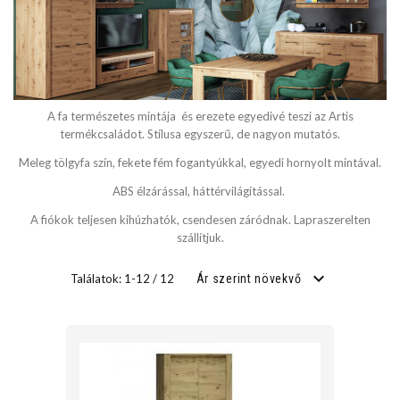
SZÉLESSÉG
cm
A fa természetes mintája és erezete egyedivé teszi az Artis
cm
termékcsaládot. Stílusa egyszerű, de nagyon mutatós.
Meleg tölgyfa szín, fekete fém fogantyúkkal, egyedi hornyolt mintával.
ABS élzárással, háttérvilágítással.
MÉLYSÉG
A fiókok teljesen kihúzhatók, csendesen záródnak. Lapraszerelten
szállítjuk.
cm
Találatok: 1-12 / 12
Ár szerint növekvő
cm