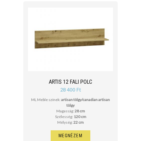
ARTIS 12 FALI POLC
28 400 Ft
ML Meble színek:
artisan tölgy/canadian artisan
tölgy
Magasság:
28 cm
Szélesség:
120 cm
Mélység:
22 cm
MEGNÉZEM