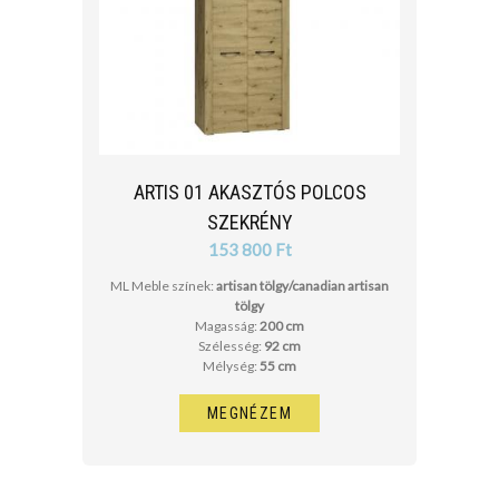
ARTIS 01 AKASZTÓS POLCOS
SZEKRÉNY
153 800 Ft
ML Meble színek:
artisan tölgy/canadian artisan
tölgy
Magasság:
200 cm
Szélesség:
92 cm
Mélység:
55 cm
MEGNÉZEM