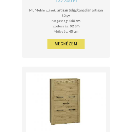
137 300 Ft
ML Meble színek:
artisan tölgy/canadian artisan
tölgy
Magasság:
140 cm
Szélesség:
92 cm
Mélység:
40 cm
MEGNÉZEM