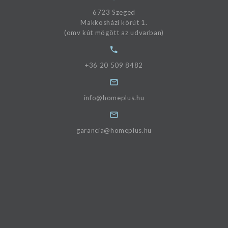
6723 Szeged
Makkosházi körút 1.
(omv kút mögött az udvarban)
+36 20 509 8482
info@homeplus.hu
garancia@homeplus.hu