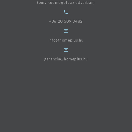
(omv kút mögött az udvarban)
+36 20 509 8482
info@homeplus.hu
garancia@homeplus.hu