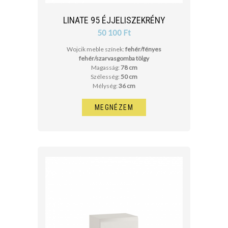
LINATE 95 ÉJJELISZEKRÉNY
50 100 Ft
Wojcik meble színek:
fehér/fényes
fehér/szarvasgomba tölgy
Magasság:
78 cm
Szélesség:
50 cm
Mélység:
36 cm
MEGNÉZEM