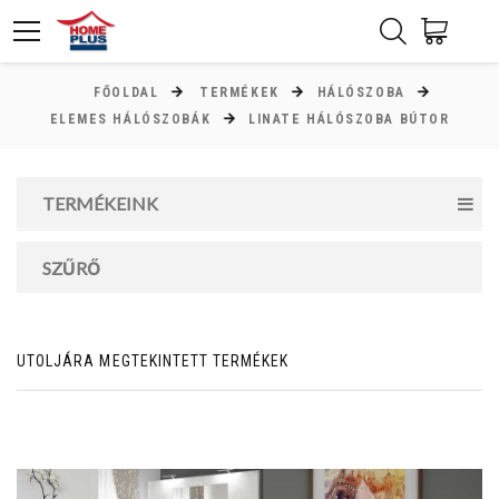
FŐOLDAL
TERMÉKEK
HÁLÓSZOBA
ÁR
ELEMES HÁLÓSZOBÁK
LINATE HÁLÓSZOBA BÚTOR
Minimum ár
TERMÉKEINK
30000
Ft
Maximum ár
SZŰRŐ
425000
Ft
UTOLJÁRA MEGTEKINTETT TERMÉKEK
MAGASSÁG
cm
cm