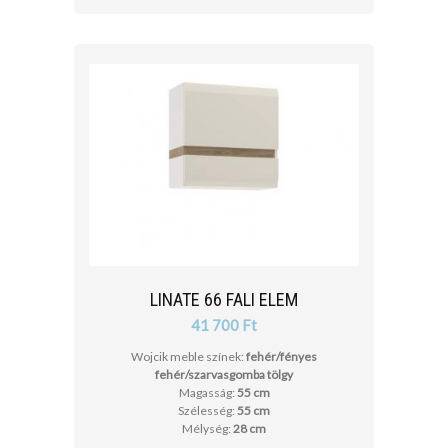
LINATE 66 FALI ELEM
41 700 Ft
Wojcik meble színek:
fehér/fényes
fehér/szarvasgomba tölgy
Magasság:
55 cm
Szélesség:
55 cm
Mélység:
28 cm