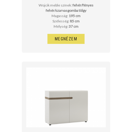
Wojcik meble színek:
fehér/fényes
fehér/szarvasgomba tölgy
Magasság:
195 cm
Szélesség:
85 cm
Mélység:
37 cm
MEGNÉZEM