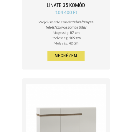
LINATE 35 KOMÓD
104 400 Ft
Wojcik meble színek:
fehér/fényes
fehér/szarvasgomba tölgy
Magasság:
87 cm
Szélesség:
109 cm
Mélység:
42 cm
MEGNÉZEM