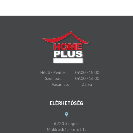
Hétfő - Péntek:
09:00 - 18:00
Szombat:
09:00 - 16:00
Vasárnap:
Zárva
ELÉRHETŐSÉG
6723 Szeged
Makkosházi körút 1.