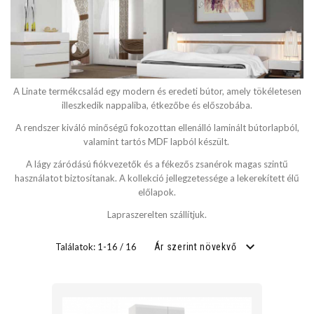
SZÉLESSÉG
cm
A Linate termékcsalád egy modern és eredeti bútor, amely tökéletesen
cm
illeszkedik nappaliba, étkezőbe és előszobába.
A rendszer kiváló minőségű fokozottan ellenálló laminált bútorlapból,
valamint tartós MDF lapból készült.
MÉLYSÉG
A lágy záródású fiókvezetők és a fékezős zsanérok magas szintű
használatot biztosítanak. A kollekció jellegzetessége a lekerekített élű
előlapok.
cm
Lapraszerelten szállítjuk.
cm
Találatok: 1-16 / 16
Ár szerint növekvő
FEKVŐFELÜLET SZÉLESSÉG