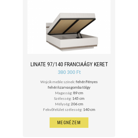
LINATE 97/140 FRANCIAÁGY KERET
380 300 Ft
Wojcik meble színek:
fehér/fényes
fehér/szarvasgomba tölgy
Magasság:
89 cm
Szélesség:
145 cm
Mélység:
206 cm
Fekvőfelület szélesség:
140 cm
MEGNÉZEM