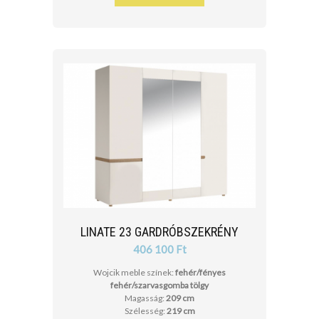
LINATE 23 GARDRÓBSZEKRÉNY
406 100 Ft
Wojcik meble színek:
fehér/fényes
fehér/szarvasgomba tölgy
Magasság:
209 cm
Szélesség:
219 cm