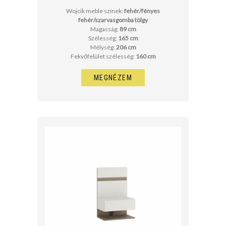
Wojcik meble színek:
fehér/fényes
fehér/szarvasgomba tölgy
Magasság:
89 cm
Szélesség:
165 cm
Mélység:
206 cm
Fekvőfelület szélesség:
160 cm
MEGNÉZEM