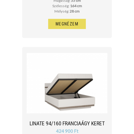
Magasság:
55 cm
Szélesség:
164 cm
Mélység:
28 cm
MEGNÉZEM
LINATE 94/160 FRANCIAÁGY KERET
424 900 Ft