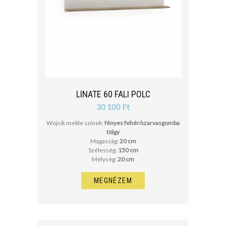
LINATE 60 FALI POLC
30 100 Ft
Wojcik meble színek:
fényes fehér/szarvasgomba
tölgy
Magasság:
20 cm
Szélesség:
150 cm
Mélység:
20 cm
MEGNÉZEM