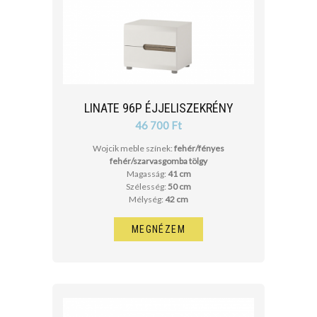
LINATE 96P ÉJJELISZEKRÉNY
46 700 Ft
Wojcik meble színek:
fehér/fényes
fehér/szarvasgomba tölgy
Magasság:
41 cm
Szélesség:
50 cm
Mélység:
42 cm
MEGNÉZEM