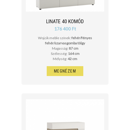
LINATE 40 KOMÓD
176 400 Ft
Wojcik meble színek:
fehér/fényes
fehér/szarvasgomba tölgy
Magasság:
87 cm
Szélesség:
164 cm
Mélység:
42 cm
MEGNÉZEM