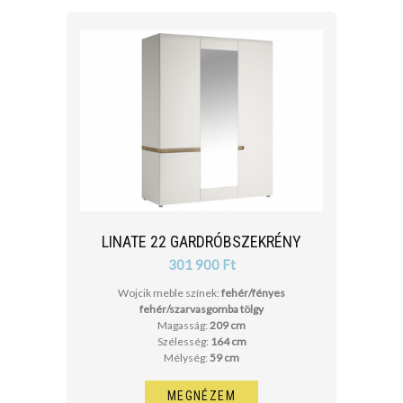
LINATE 22 GARDRÓBSZEKRÉNY
301 900 Ft
Wojcik meble színek:
fehér/fényes
fehér/szarvasgomba tölgy
Magasság:
209 cm
Szélesség:
164 cm
Mélység:
59 cm
MEGNÉZEM