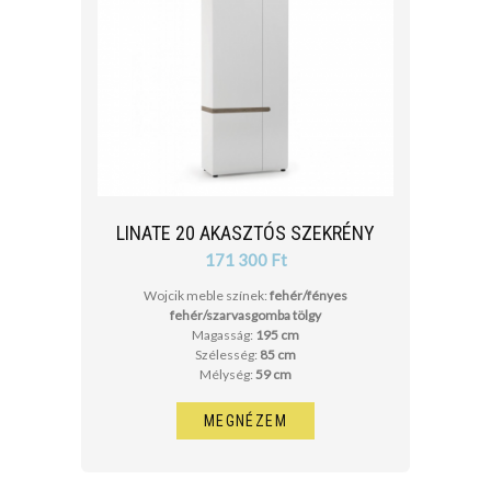
cm
cm
LINATE 20 AKASZTÓS SZEKRÉNY
171 300 Ft
Wojcik meble színek:
fehér/fényes
fehér/szarvasgomba tölgy
Magasság:
195 cm
Szélesség:
85 cm
Mélység:
59 cm
MEGNÉZEM