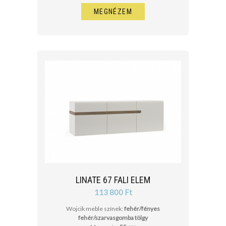
MEGNÉZEM
LINATE 67 FALI ELEM
113 800 Ft
Wojcik meble színek:
fehér/fényes
fehér/szarvasgomba tölgy