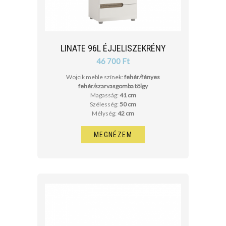
LINATE 96L ÉJJELISZEKRÉNY
46 700 Ft
Wojcik meble színek:
fehér/fényes
fehér/szarvasgomba tölgy
Magasság:
41 cm
Szélesség:
50 cm
Mélység:
42 cm
MEGNÉZEM