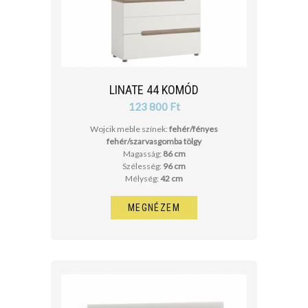
LINATE 44 KOMÓD
123 800 Ft
Wojcik meble színek:
fehér/fényes
fehér/szarvasgomba tölgy
Magasság:
86 cm
Szélesség:
96 cm
Mélység:
42 cm
MEGNÉZEM