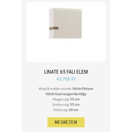
LINATE 65 FALI ELEM
41 700 Ft
Wojcik meble színek:
fehér/fényes
fehér/szarvasgomba tölgy
Magasság:
55 cm
Szélesség:
55 cm
Mélység:
28 cm
MEGNÉZEM