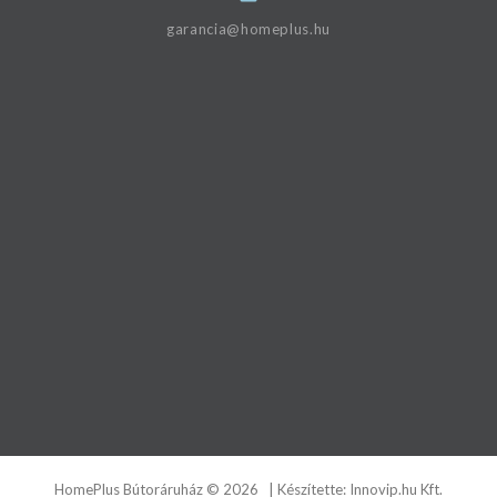
garancia@homeplus.hu
HomePlus Bútoráruház
©
2026
| Készítette:
Innovip.hu Kft.