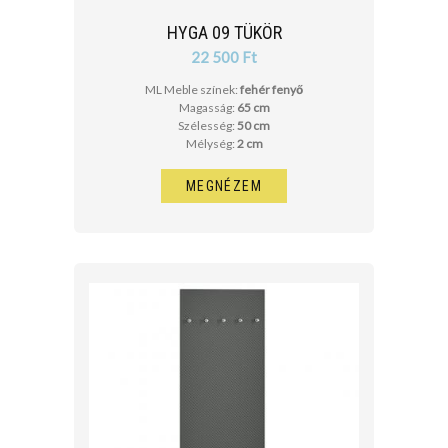
HYGA 09 TÜKÖR
22 500 Ft
ML Meble színek:
fehér fenyő
Magasság:
65 cm
Szélesség:
50 cm
Mélység:
2 cm
MEGNÉZEM