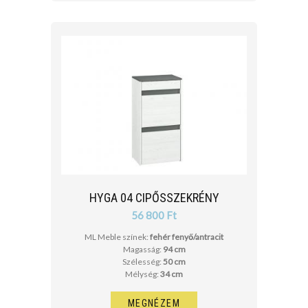
HYGA 04 CIPŐSSZEKRÉNY
56 800 Ft
ML Meble színek:
fehér fenyő/antracit
Magasság:
94 cm
Szélesség:
50 cm
Mélység:
34 cm
MEGNÉZEM