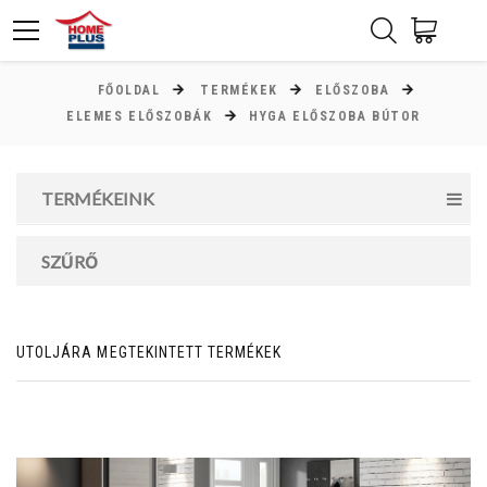
FŐOLDAL
TERMÉKEK
ELŐSZOBA
ÁR
ELEMES ELŐSZOBÁK
HYGA ELŐSZOBA BÚTOR
Minimum ár
TERMÉKEINK
19000
Ft
Maximum ár
SZŰRŐ
67000
Ft
UTOLJÁRA MEGTEKINTETT TERMÉKEK
MAGASSÁG
cm
cm