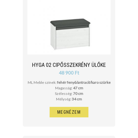
HYGA 02 CIPŐSSZEKRÉNY ÜLŐKE
48 900 Ft
ML Meble színek:
fehér fenyő/antracit/karo szürke
Magasság:
47 cm
Szélesség:
70 cm
Mélység:
34 cm
MEGNÉZEM