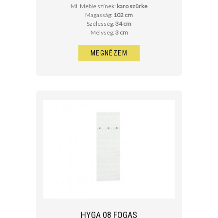
ML Meble színek:
karo szürke
Magasság:
102 cm
Szélesség:
34 cm
Mélység:
3 cm
MEGNÉZEM
HYGA 08 FOGAS