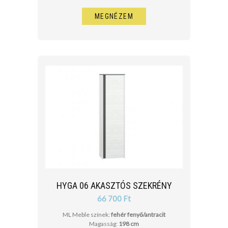
MEGNÉZEM
HYGA 06 AKASZTÓS SZEKRÉNY
66 700 Ft
ML Meble színek:
fehér fenyő/antracit
Magasság:
198 cm