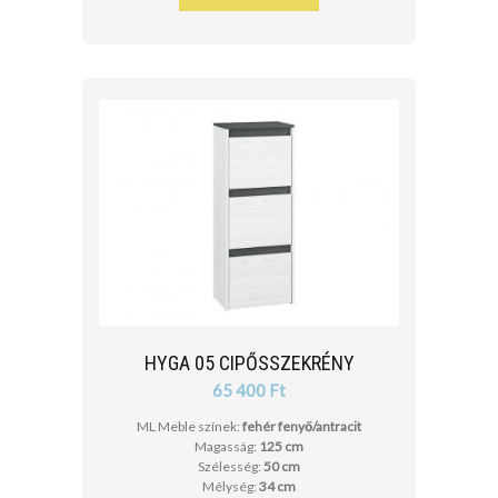
HYGA 05 CIPŐSSZEKRÉNY
65 400 Ft
ML Meble színek:
fehér fenyő/antracit
Magasság:
125 cm
Szélesség:
50 cm
Mélység:
34 cm