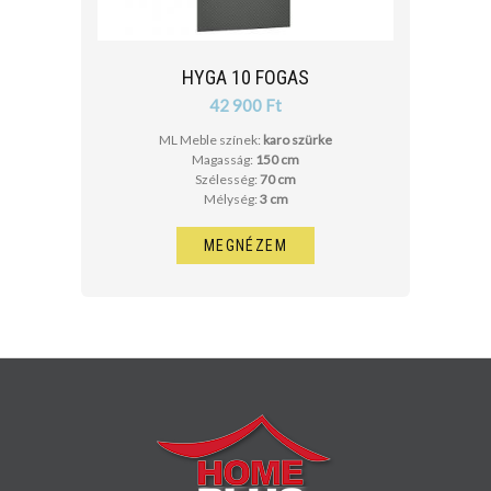
HYGA 10 FOGAS
42 900 Ft
ML Meble színek:
karo szürke
Magasság:
150 cm
Szélesség:
70 cm
Mélység:
3 cm
MEGNÉZEM