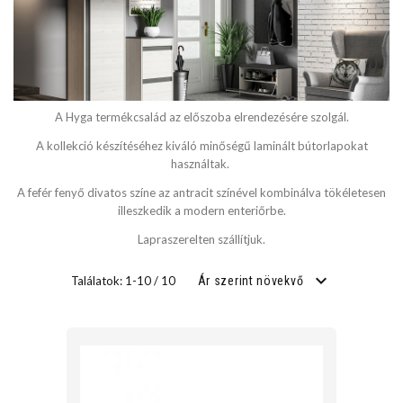
SZÉLESSÉG
cm
A Hyga termékcsalád az előszoba elrendezésére szolgál.
cm
A kollekció készítéséhez kiváló minőségű laminált bútorlapokat
használtak.
A fefér fenyő divatos színe az antracit színével kombinálva tökéletesen
MÉLYSÉG
illeszkedik a modern enteriőrbe.
Lapraszerelten szállítjuk.
cm
Találatok: 1-10 / 10
Ár szerint növekvő
cm