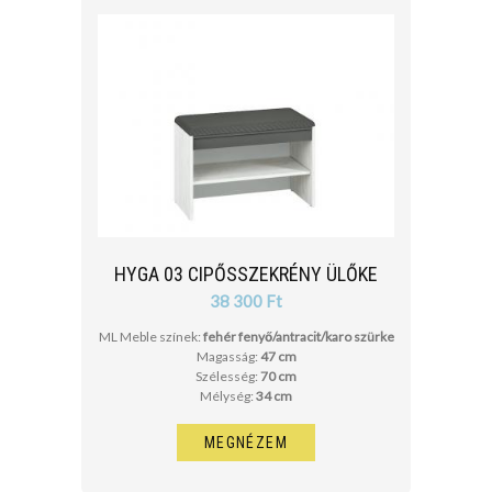
HYGA 03 CIPŐSSZEKRÉNY ÜLŐKE
38 300 Ft
ML Meble színek:
fehér fenyő/antracit/karo szürke
Magasság:
47 cm
Szélesség:
70 cm
Mélység:
34 cm
MEGNÉZEM