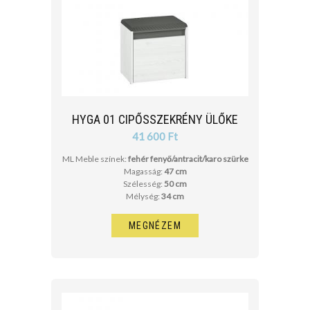
HYGA 01 CIPŐSSZEKRÉNY ÜLŐKE
41 600 Ft
ML Meble színek:
fehér fenyő/antracit/karo szürke
Magasság:
47 cm
Szélesség:
50 cm
Mélység:
34 cm
MEGNÉZEM