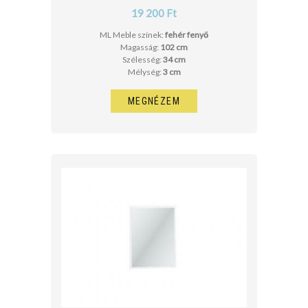
19 200 Ft
ML Meble színek:
fehér fenyő
Magasság:
102 cm
Szélesség:
34 cm
Mélység:
3 cm
MEGNÉZEM