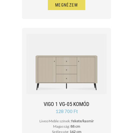
MEGNÉZEM
VIGO 1 VG-05 KOMÓD
128 700 Ft
Liveo Meble színek:
fekete/kasmir
Magasság:
88 cm
Szélesség:
162 cm