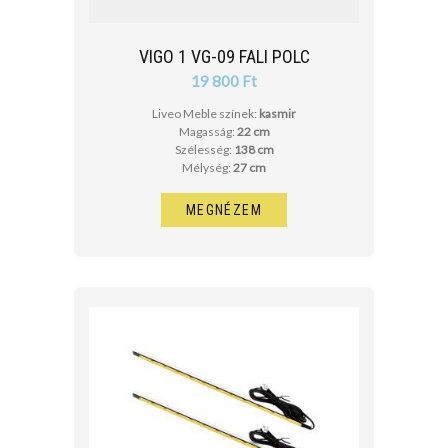
VIGO 1 VG-09 FALI POLC
19 800 Ft
Liveo Meble színek:
kasmir
Magasság:
22 cm
Szélesség:
138 cm
Mélység:
27 cm
MEGNÉZEM