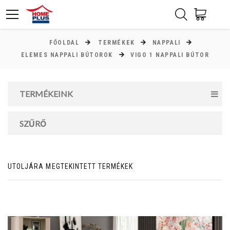
FŐOLDAL
TERMÉKEK
NAPPALI
ÁR
ELEMES NAPPALI BÚTOROK
VIGO 1 NAPPALI BÚTOR
Minimum ár
TERMÉKEINK
13000
Ft
Maximum ár
SZŰRŐ
142000
Ft
UTOLJÁRA MEGTEKINTETT TERMÉKEK
MAGASSÁG
cm
cm