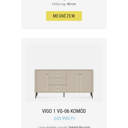
Mélység:
40 cm
MEGNÉZEM
VIGO 1 VG-06 KOMÓD
141 900 Ft
Liveo Meble színek:
fekete/kasmir