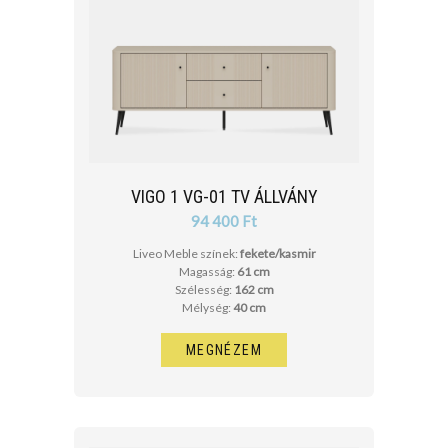
VIGO 1 VG-01 TV ÁLLVÁNY
94 400 Ft
Liveo Meble színek:
fekete/kasmir
Magasság:
61 cm
Szélesség:
162 cm
Mélység:
40 cm
MEGNÉZEM