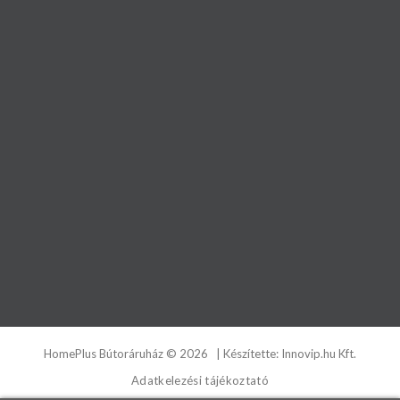
HomePlus Bútoráruház
©
2026
| Készítette:
Innovip.hu Kft.
Adatkelezési tájékoztató