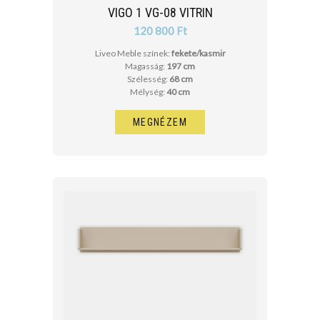
VIGO 1 VG-08 VITRIN
120 800 Ft
Liveo Meble színek:
fekete/kasmir
Magasság:
197 cm
Szélesség:
68 cm
Mélység:
40 cm
MEGNÉZEM