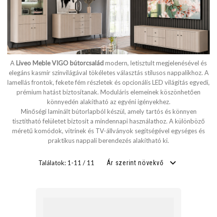
SZÉLESSÉG
cm
A
Liveo Meble VIGO bútorcsalád
modern, letisztult megjelenésével és
cm
elegáns kasmír színvilágával tökéletes választás stílusos nappalikhoz. A
lamellás frontok, fekete fém részletek és opcionális LED világítás egyedi,
prémium hatást biztosítanak. Moduláris elemeinek köszönhetően
könnyedén alakítható az egyéni igényekhez.
MÉLYSÉG
Minőségi laminált bútorlapból készül, amely tartós és könnyen
tisztítható felületet biztosít a mindennapi használathoz. A különböző
méretű komódok, vitrinek és TV-állványok segítségével egységes és
cm
praktikus nappali berendezés alakítható ki.
cm
Találatok: 1-11 / 11
Ár szerint növekvő