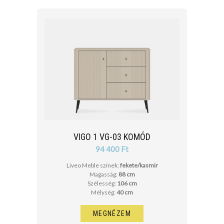
VIGO 1 VG-03 KOMÓD
94 400 Ft
Liveo Meble színek:
fekete/kasmir
Magasság:
88 cm
Szélesség:
106 cm
Mélység:
40 cm
MEGNÉZEM