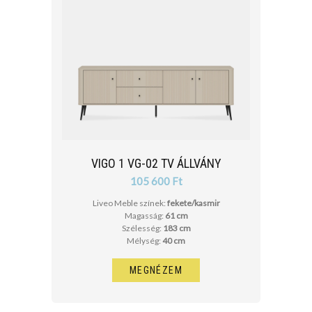
VIGO 1 VG-02 TV ÁLLVÁNY
105 600 Ft
Liveo Meble színek:
fekete/kasmir
Magasság:
61 cm
Szélesség:
183 cm
Mélység:
40 cm
MEGNÉZEM