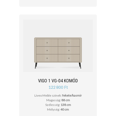
VIGO 1 VG-04 KOMÓD
122 800 Ft
Liveo Meble színek:
fekete/kasmir
Magasság:
88 cm
Szélesség:
138 cm
Mélység:
40 cm