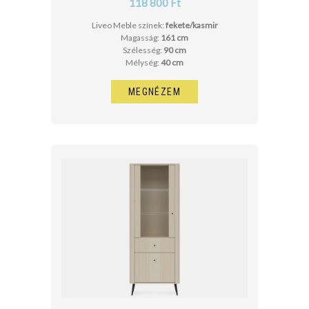
118 800 Ft
Liveo Meble színek:
fekete/kasmir
Magasság:
161 cm
Szélesség:
90 cm
Mélység:
40 cm
MEGNÉZEM