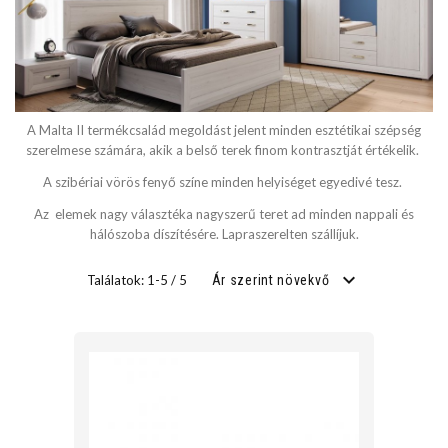
SZÉLESSÉG
cm
A Malta II termékcsalád megoldást jelent minden esztétikai szépség
cm
szerelmese számára, akik a belső terek
finom kontrasztját értékelik.
A szibériai vörös fenyő színe minden helyiséget egyedivé tesz.
Az elemek nagy választéka nagyszerű teret ad minden nappali és
MÉLYSÉG
hálószoba díszítésére. Lapraszerelten szállíjuk.
cm
Találatok: 1-5 / 5
Ár szerint növekvő
cm
FEKVŐFELÜLET SZÉLESSÉG