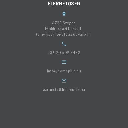
ELÉRHETŐSÉG
6723 Szeged
Makkosházi körút 1.
(omv kút mögött az udvarban)
+36 20 509 8482
info@homeplus.hu
garancia@homeplus.hu