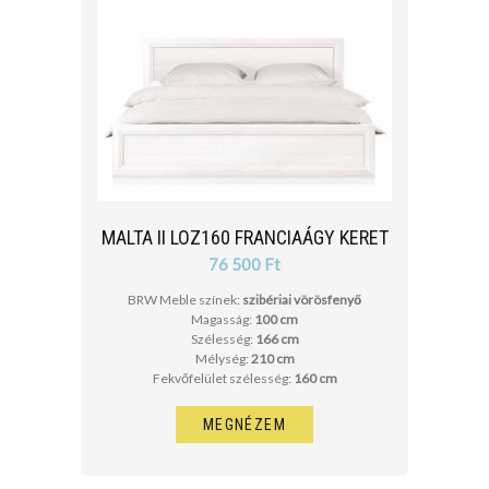
MALTA II LOZ160 FRANCIAÁGY KERET
76 500 Ft
BRW Meble színek:
szibériai vörösfenyő
Magasság:
100 cm
Szélesség:
166 cm
Mélység:
210 cm
Fekvőfelület szélesség:
160 cm
MEGNÉZEM