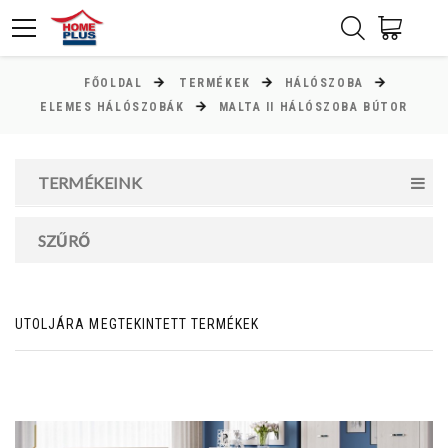
FŐOLDAL
TERMÉKEK
HÁLÓSZOBA
ÁR
ELEMES HÁLÓSZOBÁK
MALTA II HÁLÓSZOBA BÚTOR
Minimum ár
TERMÉKEINK
26000
Ft
Maximum ár
SZŰRŐ
105000
Ft
UTOLJÁRA MEGTEKINTETT TERMÉKEK
MAGASSÁG
cm
cm