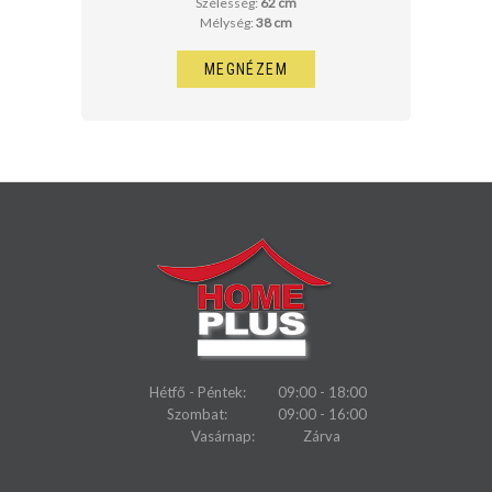
Szélesség:
62 cm
Mélység:
38 cm
MEGNÉZEM
Hétfő - Péntek:
09:00 - 18:00
Szombat:
09:00 - 16:00
Vasárnap:
Zárva