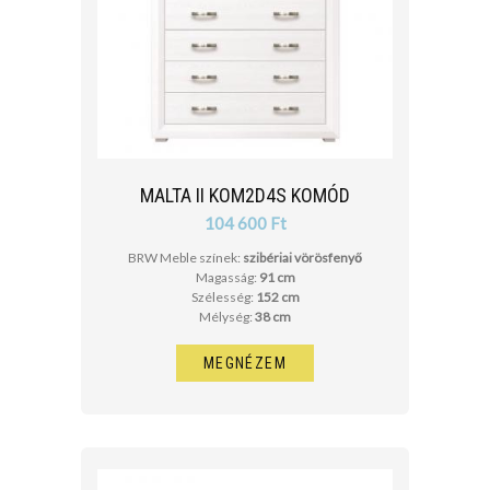
MALTA II KOM2D4S KOMÓD
104 600 Ft
BRW Meble színek:
szibériai vörösfenyő
Magasság:
91 cm
Szélesség:
152 cm
Mélység:
38 cm
MEGNÉZEM