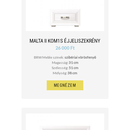
cm
cm
MALTA II KOM1S ÉJJELISZEKRÉNY
26 000 Ft
BRW Meble színek:
szibériai vörösfenyő
Magasság:
31 cm
Szélesség:
51 cm
Mélység:
38 cm
MEGNÉZEM