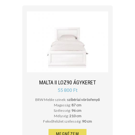
MALTA II LOZ90 ÁGYKERET
55 800 Ft
BRW Meble színek:
szibériai vörösfenyő
Magasság:
87 cm
Szélesség:
96 cm
Mélység:
210 cm
Fekvőfelület szélesség:
90 cm
MEGNÉZEM