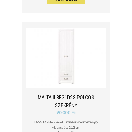
MALTA II REG1D2S POLCOS
SZEKRÉNY
90 000 Ft
BRW Meble színek:
szibériai vörösfenyő
Magasság:
212 cm