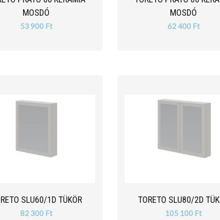
MOSDÓ
MOSDÓ
53 900 Ft
62 400 Ft
RETO SLU60/1D TÜKÖR
TORETO SLU80/2D TÜ
82 300 Ft
105 100 Ft