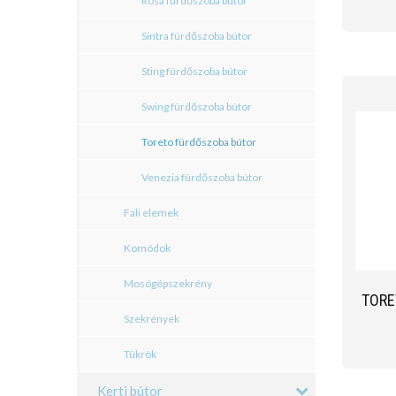
Rosa fürdőszoba bútor
Sintra fürdőszoba bútor
Sting fürdőszoba bútor
Swing fürdőszoba bútor
Toreto fürdőszoba bútor
Venezia fürdőszoba bútor
Fali elemek
Komódok
Mosógépszekrény
TORE
Szekrények
Tükrök
Kerti bútor