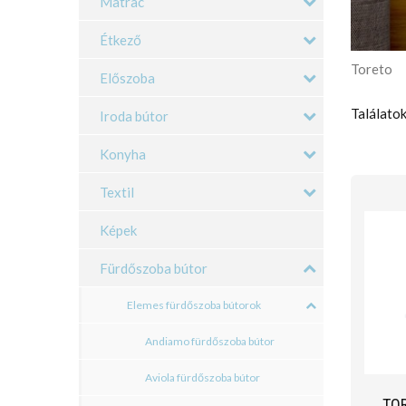
Matrac
Étkező
Toreto
Előszoba
Találatok
Iroda bútor
Konyha
Textil
Képek
Fürdőszoba bútor
Elemes fürdőszoba bútorok
Andiamo fürdőszoba bútor
Aviola fürdőszoba bútor
TO