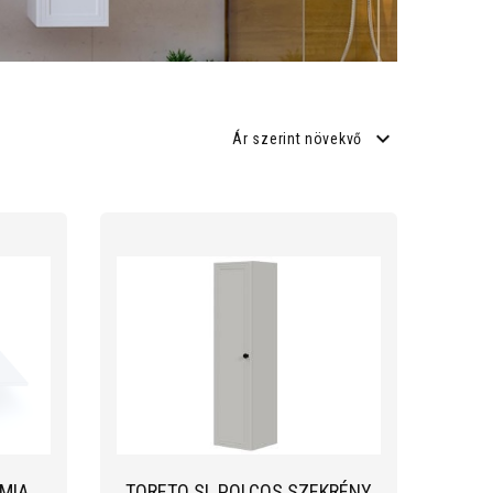
Ár szerint növekvő
MIA
TORETO SL POLCOS SZEKRÉNY