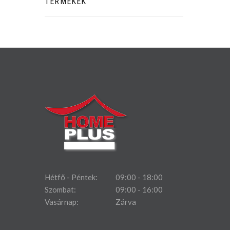
TERMÉKEK
Hétfő - Péntek:
09:00 - 18:00
Szombat:
09:00 - 16:00
Vasárnap:
Zárva