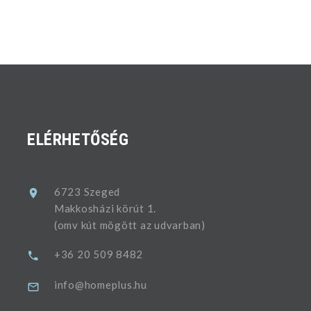
ELÉRHETŐSÉG
6723 Szeged
Makkosházi körút 1.
(omv kút mögött az udvarban)
+36 20 509 8482
info@homeplus.hu