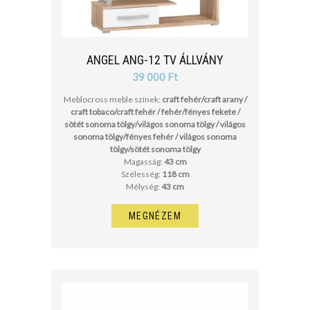
ANGEL ANG-12 TV ÁLLVÁNY
39 000 Ft
Meblocross meble színek:
craft fehér/craft arany /
craft tobaco/craft fehér / fehér/fényes fekete /
sötét sonoma tölgy/világos sonoma tölgy / világos
sonoma tölgy/fényes fehér / világos sonoma
tölgy/sötét sonoma tölgy
Magasság:
43 cm
Szélesség:
118 cm
Mélység:
43 cm
MEGNÉZEM