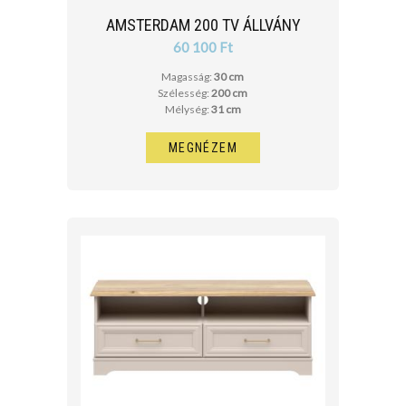
AMSTERDAM 200 TV ÁLLVÁNY
60 100 Ft
Magasság:
30 cm
Szélesség:
200 cm
Mélység:
31 cm
MEGNÉZEM