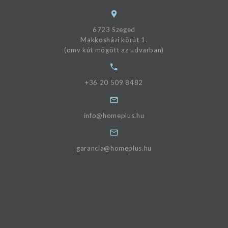
6723 Szeged
Makkosházi körút 1.
(omv kút mögött az udvarban)
+36 20 509 8482
info@homeplus.hu
garancia@homeplus.hu