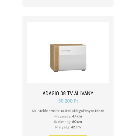
ADAGIO 08 TV ÁLLVÁNY
50 200 Ft
ML Meble színek:
castello tölgy/fényes fehér
Magasság:
47 cm
Szélesség:
60 cm
Mélység:
42 cm