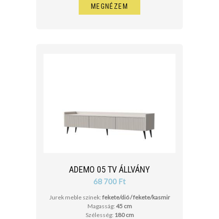
MEGNÉZEM
ADEMO 05 TV ÁLLVÁNY
68 700 Ft
Jurek meble színek:
fekete/dió / fekete/kasmir
Magasság:
45 cm
Szélesség:
180 cm