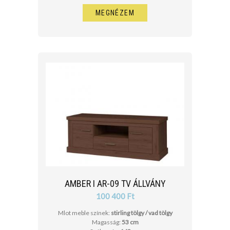
MEGNÉZEM
AMBER I AR-09 TV ÁLLVÁNY
100 400 Ft
Mlot meble színek:
stirling tölgy / vad tölgy
Magasság:
53 cm