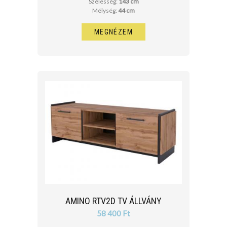
Szélesség:
143 cm
Mélység:
44 cm
MEGNÉZEM
AMINO RTV2D TV ÁLLVÁNY
58 400 Ft