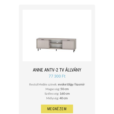
ANNE ANTV-2 TV ÁLLVÁNY
77 300 Ft
Restol Meble színek:
evoke tölgy / kasmir
Magasság:
50 cm
Szélesség:
160 cm
Mélység:
40 cm
MEGNÉZEM