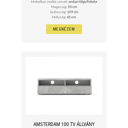
Mebelbos meble színek:
wotan tölgy/fekete
Magasság:
50 cm
Szélesség:
159 cm
Mélység:
45 cm
MEGNÉZEM
AMSTERDAM 100 TV ÁLLVÁNY