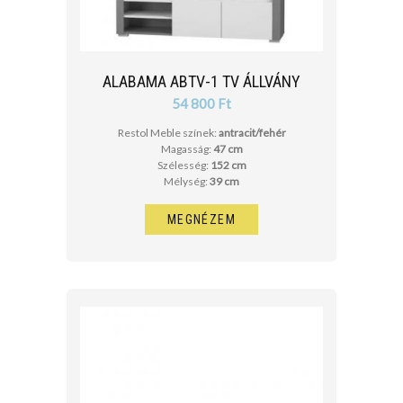
ALABAMA ABTV-1 TV ÁLLVÁNY
54 800 Ft
Restol Meble színek:
antracit/fehér
Magasság:
47 cm
Szélesség:
152 cm
Mélység:
39 cm
MEGNÉZEM