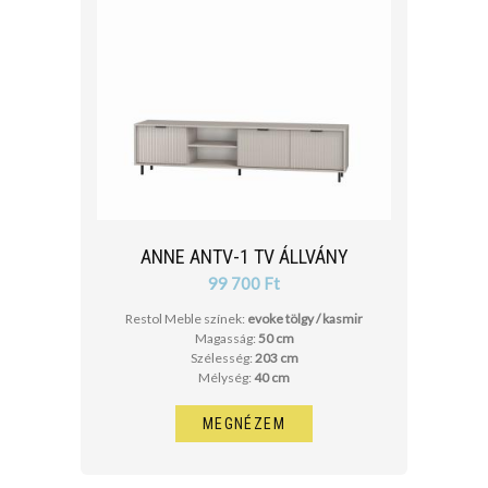
ANNE ANTV-1 TV ÁLLVÁNY
99 700 Ft
Restol Meble színek:
evoke tölgy / kasmir
Magasság:
50 cm
Szélesség:
203 cm
Mélység:
40 cm
MEGNÉZEM