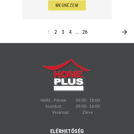
MEGNÉZEM
1
2
3
4
...
26
Hétfő - Péntek:
09:00 - 18:00
Szombat:
09:00 - 16:00
Vasárnap:
Zárva
ELÉRHETŐSÉG