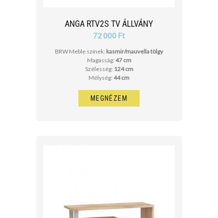
ANGA RTV2S TV ÁLLVÁNY
72 000 Ft
BRW Meble színek:
kasmir/mauvella tölgy
Magasság:
47 cm
Szélesség:
124 cm
Mélység:
44 cm
MEGNÉZEM