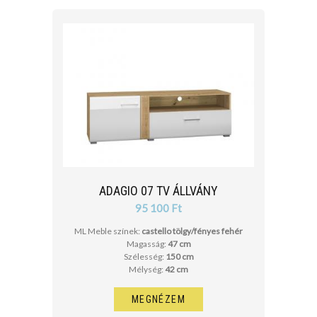
SZÉLESSÉG
cm
cm
MÉLYSÉG
ADAGIO 07 TV ÁLLVÁNY
cm
95 100 Ft
cm
ML Meble színek:
castello tölgy/fényes fehér
Magasság:
47 cm
Szélesség:
150 cm
Mélység:
42 cm
MEGNÉZEM