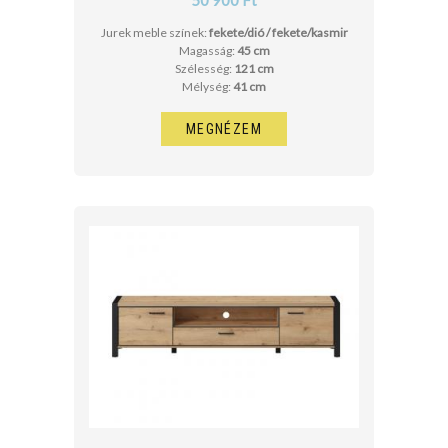
Jurek meble színek:
fekete/dió / fekete/kasmir
Magasság:
45 cm
Szélesség:
121 cm
Mélység:
41 cm
MEGNÉZEM