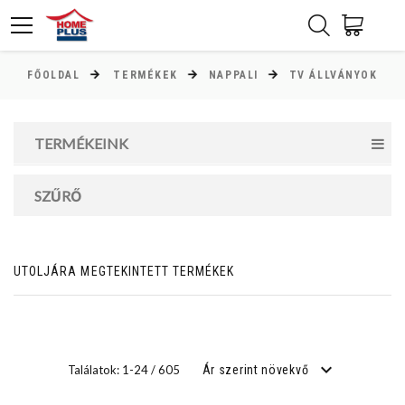
FŐOLDAL
TERMÉKEK
NAPPALI
TV ÁLLVÁNYOK
ÁR
Minimum ár
TERMÉKEINK
15000
Ft
SZŰRŐ
Maximum ár
738053000
Ft
UTOLJÁRA MEGTEKINTETT TERMÉKEK
MAGASSÁG
cm
Találatok: 1-24 / 605
Ár szerint növekvő
cm