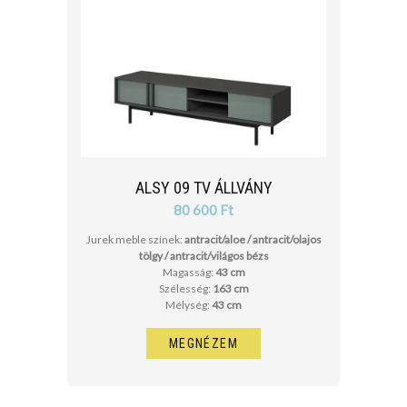
ALSY 09 TV ÁLLVÁNY
80 600 Ft
Jurek meble színek:
antracit/aloe / antracit/olajos
tölgy / antracit/világos bézs
Magasság:
43 cm
Szélesség:
163 cm
Mélység:
43 cm
MEGNÉZEM