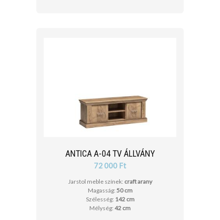
ANTICA A-04 TV ÁLLVÁNY
72 000 Ft
Jarstol meble színek:
craft arany
Magasság:
50 cm
Szélesség:
142 cm
Mélység:
42 cm