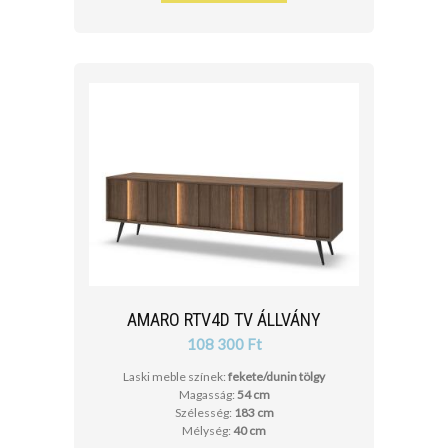
AMARO RTV4D TV ÁLLVÁNY
108 300 Ft
Laski meble színek:
fekete/dunin tölgy
Magasság:
54 cm
Szélesség:
183 cm
Mélység:
40 cm