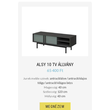
ALSY 10 TV ÁLLVÁNY
65 400 Ft
Jurek meble színek:
antracit/aloe / antracit/olajos
tölgy / antracit/világos bézs
Magasság:
43 cm
Szélesség:
123 cm
Mélység:
43 cm
MEGNÉZEM