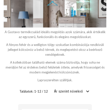
SZÉLESSÉG
cm
A Gustavo termékcsalád ideális megoldás azok számára, akik értékelik
cm
az egyszerű, funkcionális és elegáns megoldásokat.
A fényes fehér és a welligton tölgy szokatlan kombinációja rendkívüli
jelleget kölcsönöz a belső térnek, és meglepetést okoz a beérkező
vendégeknek.
MÉLYSÉG
A kollekcióban található elemek száma biztosítja, hogy soha ne
merüljön fel az érdekes belső felületek ötlete, amelyek frissességet és
cm
modern megjelenést kölcsönöznek.
cm
Lapraszerelten szállítjuk.
Találatok: 1-12 / 12
Ár szerint növekvő