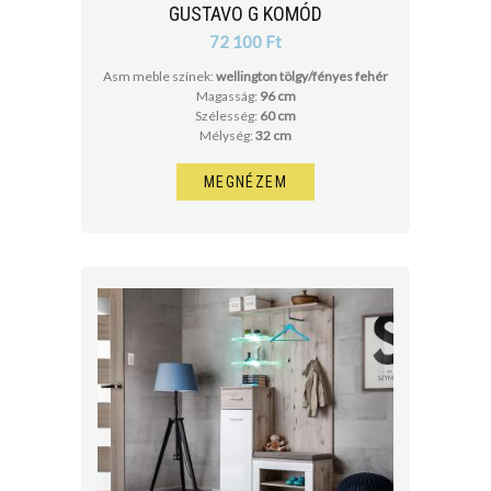
GUSTAVO G KOMÓD
72 100 Ft
Asm meble színek:
wellington tölgy/fényes fehér
Magasság:
96 cm
Szélesség:
60 cm
Mélység:
32 cm
MEGNÉZEM