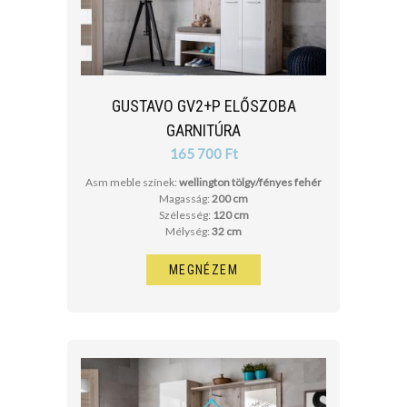
GUSTAVO GV2+P ELŐSZOBA
GARNITÚRA
165 700 Ft
Asm meble színek:
wellington tölgy/fényes fehér
Magasság:
200 cm
Szélesség:
120 cm
Mélység:
32 cm
MEGNÉZEM