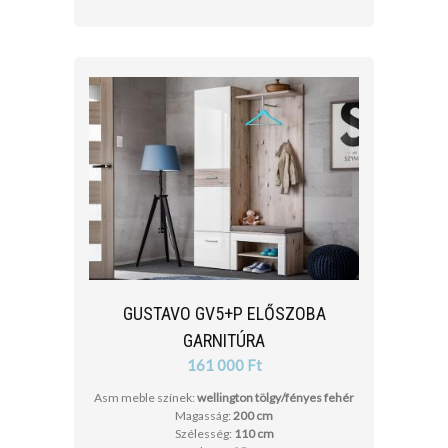
GUSTAVO GV5+P ELŐSZOBA
GARNITÚRA
161 000 Ft
Asm meble színek:
wellington tölgy/fényes fehér
Magasság:
200 cm
Szélesség:
110 cm