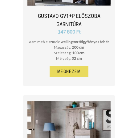
GUSTAVO GV1+P ELŐSZOBA
GARNITÚRA
147 800 Ft
Asm meble színek:
wellington tölgy/fényes fehér
Magasság:
200 cm
Szélesség:
100 cm
Mélység:
32 cm
MEGNÉZEM