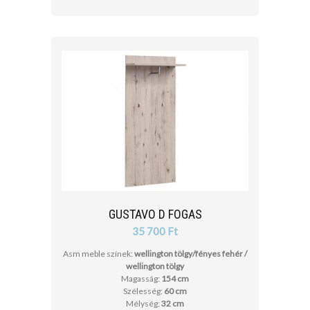
GUSTAVO D FOGAS
35 700 Ft
Asm meble színek:
wellington tölgy/fényes fehér /
wellington tölgy
Magasság:
154 cm
Szélesség:
60 cm
Mélység:
32 cm