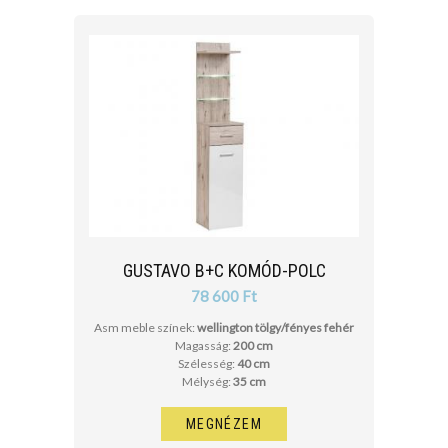
GUSTAVO B+C KOMÓD-POLC
78 600 Ft
Asm meble színek:
wellington tölgy/fényes fehér
Magasság:
200 cm
Szélesség:
40 cm
Mélység:
35 cm
MEGNÉZEM