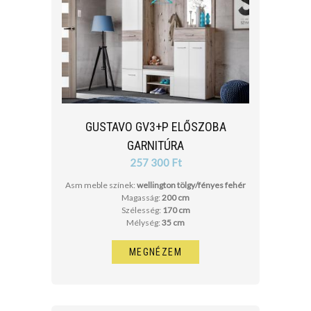
GUSTAVO GV3+P ELŐSZOBA
GARNITÚRA
257 300 Ft
Asm meble színek:
wellington tölgy/fényes fehér
Magasság:
200 cm
Szélesség:
170 cm
Mélység:
35 cm
MEGNÉZEM