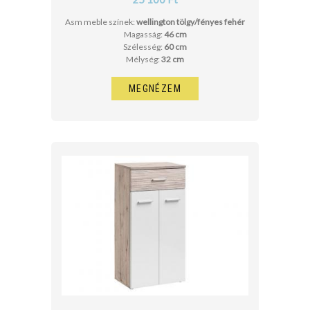
Asm meble színek:
wellington tölgy/fényes fehér
Magasság:
46 cm
Szélesség:
60 cm
Mélység:
32 cm
MEGNÉZEM