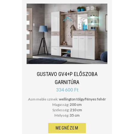
GUSTAVO GV4+P ELŐSZOBA
GARNITÚRA
334 600 Ft
Asm meble színek:
wellington tölgy/fényes fehér
Magasság:
200 cm
Szélesség:
210 cm
Mélység:
35 cm
MEGNÉZEM