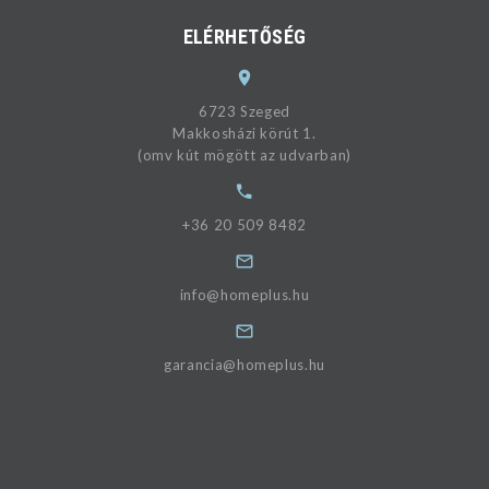
ELÉRHETŐSÉG
6723 Szeged
Makkosházi körút 1.
(omv kút mögött az udvarban)
+36 20 509 8482
info@homeplus.hu
garancia@homeplus.hu