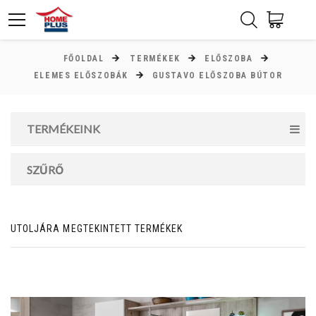
FŐOLDAL
TERMÉKEK
ELŐSZOBA
ÁR
ELEMES ELŐSZOBÁK
GUSTAVO ELŐSZOBA BÚTOR
Minimum ár
TERMÉKEINK
11000
Ft
Maximum ár
SZŰRŐ
335000
Ft
UTOLJÁRA MEGTEKINTETT TERMÉKEK
MAGASSÁG
cm
cm