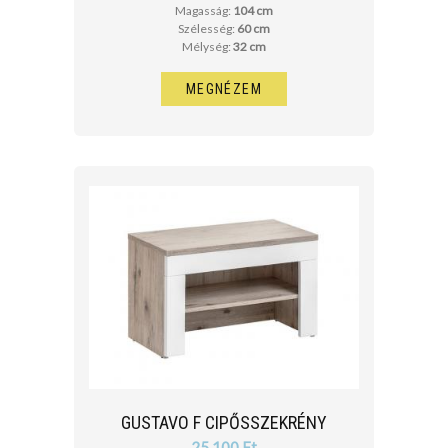
Magasság:
104 cm
Szélesség:
60 cm
Mélység:
32 cm
MEGNÉZEM
GUSTAVO F CIPŐSSZEKRÉNY
25 100 Ft