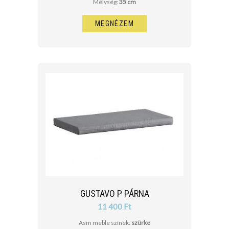
Mélység:
35 cm
MEGNÉZEM
GUSTAVO P PÁRNA
11 400 Ft
Asm meble színek:
szürke