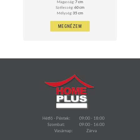
Magasság:
7 cm
Szélesség:
60 cm
Mélység:
35 cm
MEGNÉZEM
Hétfő - Péntek:
09:00 - 18:00
Szombat:
09:00 - 16:00
Vasárnap:
Zárva