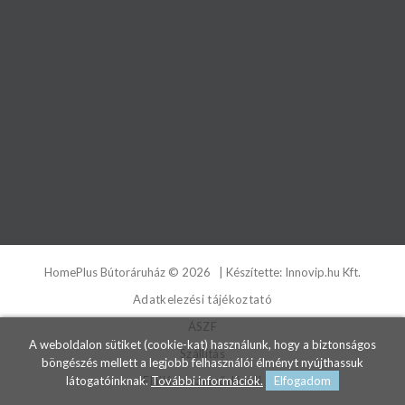
HomePlus Bútoráruház
©
2026
| Készítette:
Innovip.hu Kft.
Adatkelezési tájékoztató
ÁSZF
A weboldalon sütiket (cookie-kat) használunk, hogy a biztonságos
Szállítás
böngészés mellett a legjobb felhasználói élményt nyújthassuk
látogatóinknak.
További információk.
Elfogadom
Elállás a szerződéstől