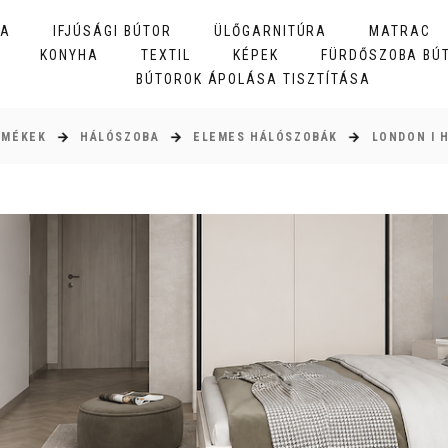
BA
IFJÚSÁGI BÚTOR
ÜLŐGARNITÚRA
MATRAC
KONYHA
TEXTIL
KÉPEK
FÜRDŐSZOBA BÚ
BÚTOROK ÁPOLÁSA TISZTÍTÁSA
RMÉKEK
HÁLÓSZOBA
ELEMES HÁLÓSZOBÁK
LONDON I 