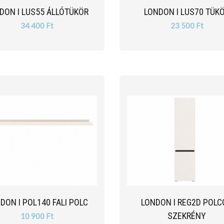
DON I LUS55 ÁLLÓTÜKÖR
LONDON I LUS70 TÜK
34 400 Ft
23 500 Ft
DON I POL140 FALI POLC
LONDON I REG2D POL
SZEKRÉNY
10 900 Ft