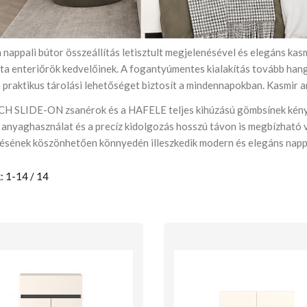
nappali bútor összeállítás letisztult megjelenésével és elegáns kas
sta enteriőrök kedvelőinek. A fogantyúmentes kialakítás tovább han
praktikus tárolási lehetőséget biztosít a mindennapokban. Kasmir a
H SLIDE-ON zsanérok és a HAFELE teljes kihúzású gömbsínek kényel
 anyaghasználat és a precíz kidolgozás hosszú távon is megbízható v
ésének köszönhetően könnyedén illeszkedik modern és elegáns napp
: 1-14 / 14