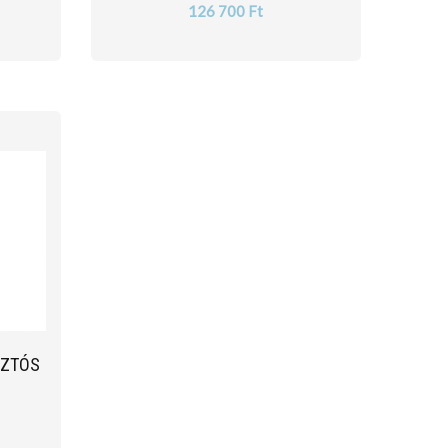
126 700 Ft
SZTÓS