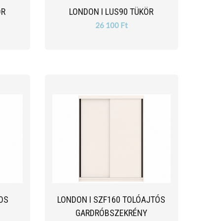
ÖR
LONDON I LUS90 TÜKÖR
26 100 Ft
COS
LONDON I SZF160 TOLÓAJTÓS
GARDRÓBSZEKRÉNY