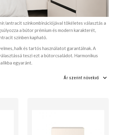
mír/antracit színkombinációjával tökéletes választás a
gsúlyozza a bútor prémium és modern karakterét,
ntracit színben kapható.
mes, halk és tartós használatot garantálnak. A
álasztássá teszi ezt a bútorcsaládot. Harmonikus
alikba egyaránt.
Ár szerint növekvő