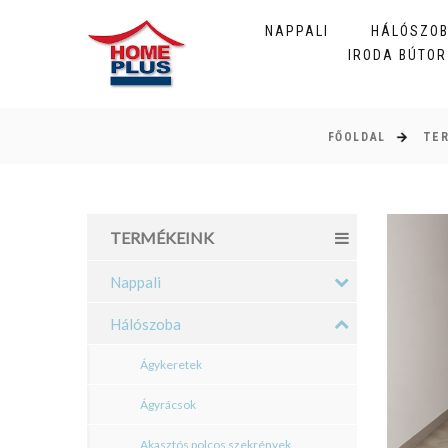
NAPPALI
HÁLÓSZO
IRODA BÚTOR
FŐOLDAL
TE
TERMÉKEINK
Nappali
Hálószoba
Ágykeretek
Ágyrácsok
Akasztós polcos szekrények