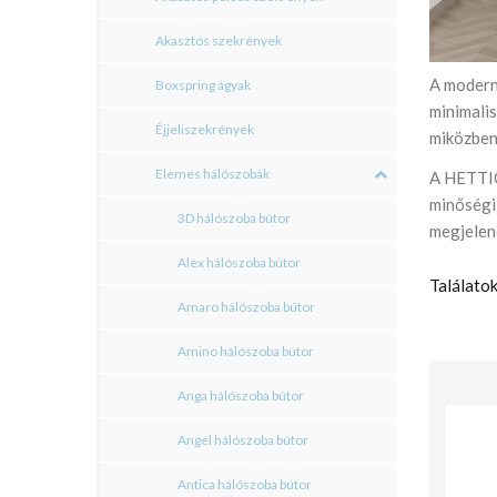
Akasztós szekrények
A modern 
Boxspring ágyak
minimali
Éjjeliszekrények
miközben 
Elemes hálószobák
A HETTIC
minőségi
3D hálószoba bútor
megjelen
Alex hálószoba bútor
Találatok
Amaro hálószoba bútor
Amino hálószoba bútor
Anga hálószoba bútor
Angel hálószoba bútor
Antica hálószoba bútor