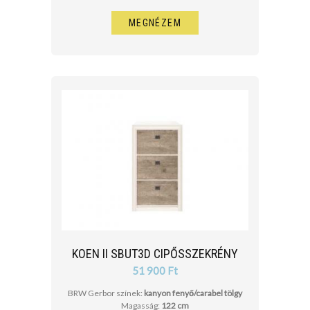
MEGNÉZEM
KOEN II SBUT3D CIPŐSSZEKRÉNY
51 900 Ft
BRW Gerbor színek:
kanyon fenyő/carabel tölgy
Magasság:
122 cm