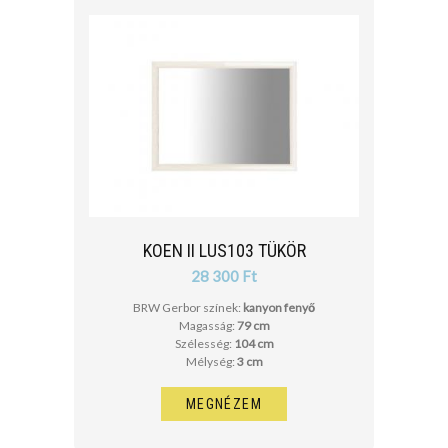
KOEN II LUS103 TÜKÖR
28 300 Ft
BRW Gerbor színek:
kanyon fenyő
Magasság:
79 cm
Szélesség:
104 cm
Mélység:
3 cm
MEGNÉZEM