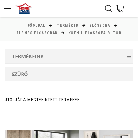
FŐOLDAL
TERMÉKEK
ELŐSZOBA
ÁR
ELEMES ELŐSZOBÁK
KOEN II ELŐSZOBA BÚTOR
Minimum ár
TERMÉKEINK
23000
Ft
Maximum ár
SZŰRŐ
52000
Ft
UTOLJÁRA MEGTEKINTETT TERMÉKEK
MAGASSÁG
cm
cm