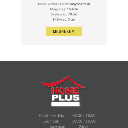
BRW Gerbor színek:
kanyon fenyő
Magasság:
160 cm
Szélesség:
70 cm
Mélység:
5 cm
MEGNÉZEM
Hétfő - Péntek:
09:00 - 18:00
Szombat:
09:00 - 16:00
Vasárnap:
Zárva