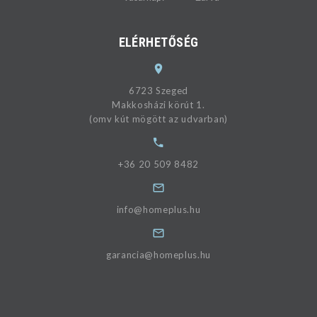
ELÉRHETŐSÉG
6723 Szeged
Makkosházi körút 1.
(omv kút mögött az udvarban)
+36 20 509 8482
info@homeplus.hu
garancia@homeplus.hu