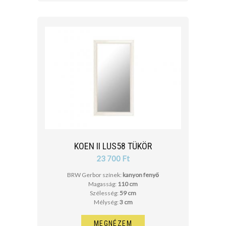
KOEN II LUS58 TÜKÖR
23 700 Ft
BRW Gerbor színek:
kanyon fenyő
Magasság:
110 cm
Szélesség:
59 cm
Mélység:
3 cm
MEGNÉZEM