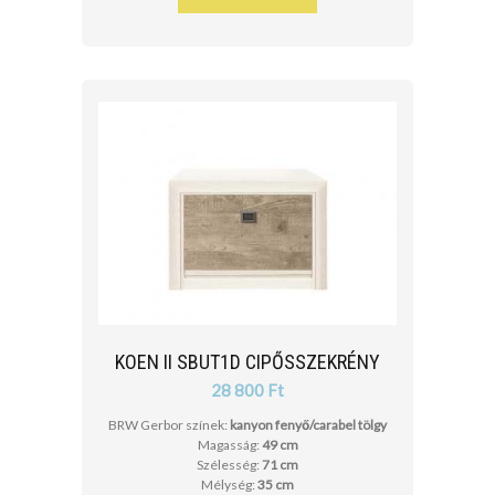
KOEN II SBUT1D CIPŐSSZEKRÉNY
28 800 Ft
BRW Gerbor színek:
kanyon fenyő/carabel tölgy
Magasság:
49 cm
Szélesség:
71 cm
Mélység:
35 cm