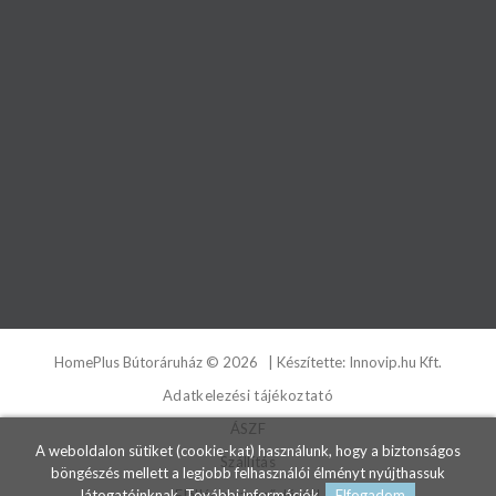
HomePlus Bútoráruház
©
2026
| Készítette:
Innovip.hu Kft.
Adatkelezési tájékoztató
ÁSZF
A weboldalon sütiket (cookie-kat) használunk, hogy a biztonságos
Szállítás
böngészés mellett a legjobb felhasználói élményt nyújthassuk
látogatóinknak.
További információk.
Elfogadom
Elállás a szerződéstől