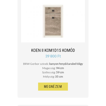
KOEN II KOM1D1S KOMÓD
39 800 Ft
BRW Gerbor színek:
kanyon fenyő/carabel tölgy
Magasság:
94 cm
Szélesség:
59 cm
Mélység:
35 cm
MEGNÉZEM