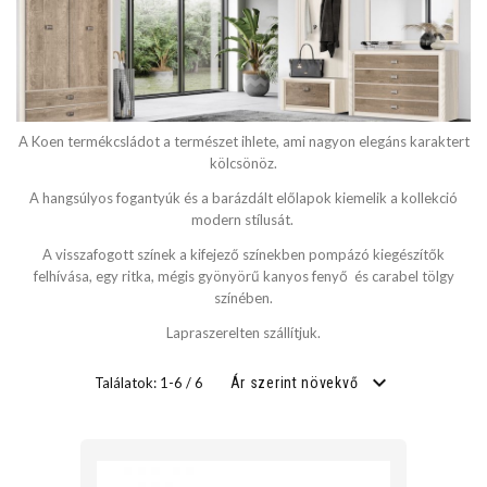
SZÉLESSÉG
cm
A Koen termékcsládot a természet ihlete, ami nagyon elegáns karaktert
cm
kölcsönöz.
A hangsúlyos fogantyúk és a barázdált előlapok kiemelik a kollekció
modern stílusát.
MÉLYSÉG
A visszafogott színek a kifejező színekben pompázó kiegészítők
felhívása, egy ritka, mégis gyönyörű kanyos fenyő és carabel tölgy
színében.
cm
Lapraszerelten szállítjuk.
cm
Találatok: 1-6 / 6
Ár szerint növekvő