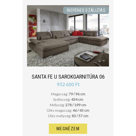
INGYENES SZÁLLÍTÁS
SANTA FE U SAROKGARNITÚRA 06
952 600 Ft
Magasság:
79 / 96 cm
Szélesség:
434 cm
Mélység:
278 / 199 cm
Ülés magasság:
46 / 43 cm
Ülés mélység:
83 / 57 cm
MEGNÉZEM