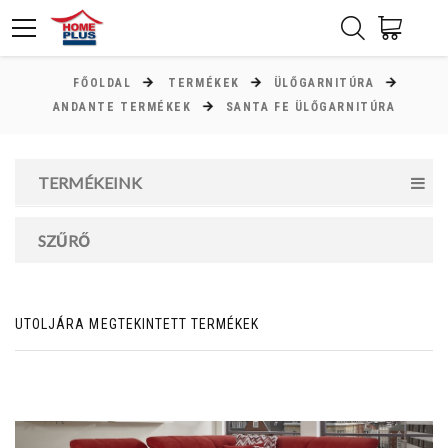
FŐOLDAL
TERMÉKEK
ÜLŐGARNITÚRA
ÁR
ANDANTE TERMÉKEK
SANTA FE ÜLŐGARNITÚRA
Minimum ár
TERMÉKEINK
83000
Ft
Maximum ár
SZŰRŐ
997000
Ft
UTOLJÁRA MEGTEKINTETT TERMÉKEK
MAGASSÁG
cm
cm