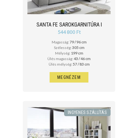
SANTA FE SAROKGARNITÚRA I
544 800 Ft
Magasság:
79 / 96 cm
Szélesség:
305 cm
Mélység:
199 cm
Ülés magasság:
43 / 46 cm
Ülés mélység:
57 / 83 cm
MEGNÉZEM
INGYENES SZÁLLÍTÁS