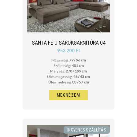
SANTA FE U SAROKGARNITÚRA 04
953 200 Ft
Magasság:
79 / 96 cm
Szélesség:
401 cm
Mélység:
278 / 199 cm
Ülés magasság:
46 / 43 cm
Ülés mélység:
83 / 57 cm
MEGNÉZEM
INGYENES SZÁLLÍTÁS