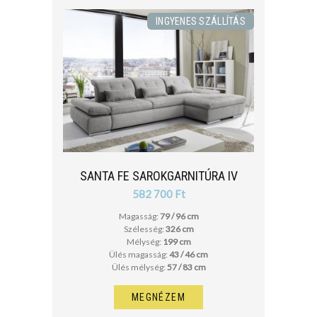
INGYENES SZÁLLÍTÁS
SANTA FE SAROKGARNITÚRA IV
582 700 Ft
Magasság:
79 / 96 cm
Szélesség:
326 cm
Mélység:
199 cm
Ülés magasság:
43 / 46 cm
Ülés mélység:
57 / 83 cm
MEGNÉZEM