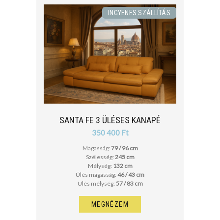
INGYENES SZÁLLÍTÁS
SANTA FE 3 ÜLÉSES KANAPÉ
350 400 Ft
Magasság:
79 / 96 cm
Szélesség:
245 cm
Mélység:
132 cm
Ülés magasság:
46 / 43 cm
Ülés mélység:
57 / 83 cm
MEGNÉZEM