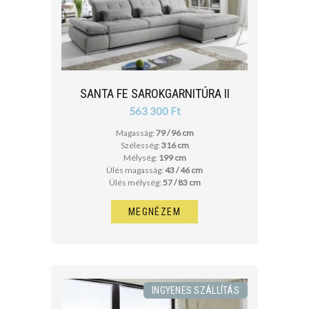
SANTA FE SAROKGARNITÚRA II
563 300 Ft
Magasság:
79 / 96 cm
Szélesség:
316 cm
Mélység:
199 cm
Ülés magasság:
43 / 46 cm
Ülés mélység:
57 / 83 cm
MEGNÉZEM
INGYENES SZÁLLÍTÁS