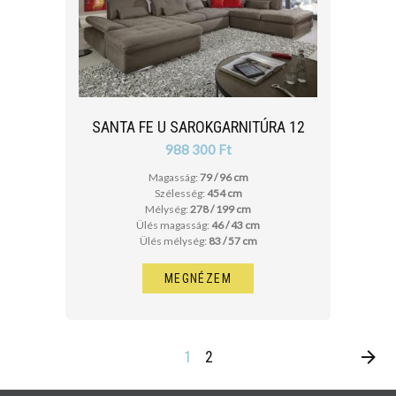
SANTA FE U SAROKGARNITÚRA 12
988 300 Ft
Magasság:
79 / 96 cm
Szélesség:
454 cm
Mélység:
278 / 199 cm
Ülés magasság:
46 / 43 cm
Ülés mélység:
83 / 57 cm
MEGNÉZEM
1
2