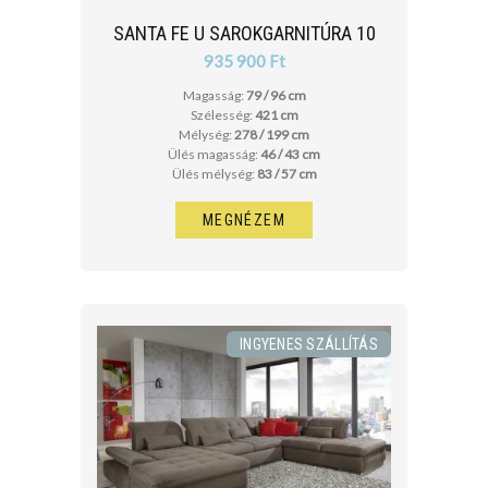
SANTA FE U SAROKGARNITÚRA 10
935 900 Ft
Magasság:
79 / 96 cm
Szélesség:
421 cm
Mélység:
278 / 199 cm
Ülés magasság:
46 / 43 cm
Ülés mélység:
83 / 57 cm
MEGNÉZEM
INGYENES SZÁLLÍTÁS