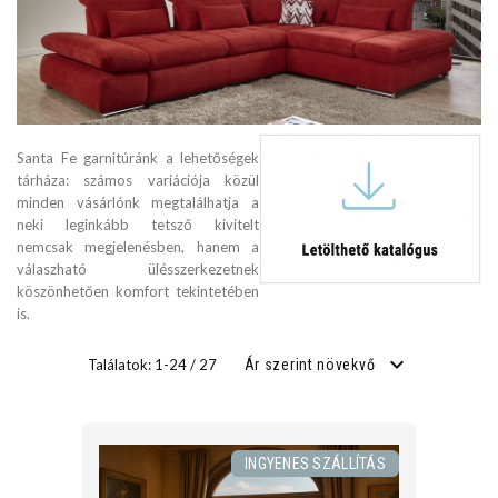
SZÉLESSÉG
cm
Santa Fe garnitúránk a lehetőségek
cm
tárháza: számos variációja közül
minden vásárlónk megtalálhatja a
neki leginkább tetsző kivitelt
nemcsak megjelenésben, hanem a
MÉLYSÉG
válaszható ülésszerkezetnek
köszönhetően komfort tekintetében
cm
is.
cm
Találatok: 1-24 / 27
Ár szerint növekvő
ÜLÉS MAGASSÁG
INGYENES SZÁLLÍTÁS