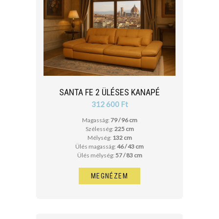
cm
cm
ÜLÉS MÉLYSÉG
cm
SANTA FE 2 ÜLÉSES KANAPÉ
312 600 Ft
cm
Magasság:
79 / 96 cm
Szélesség:
225 cm
Mélység:
132 cm
Ülés magasság:
46 / 43 cm
Ülés mélység:
57 / 83 cm
MEGNÉZEM