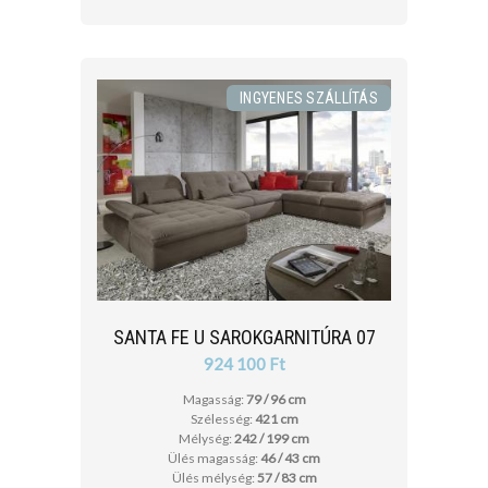
INGYENES SZÁLLÍTÁS
SANTA FE U SAROKGARNITÚRA 07
924 100 Ft
Magasság:
79 / 96 cm
Szélesség:
421 cm
Mélység:
242 / 199 cm
Ülés magasság:
46 / 43 cm
Ülés mélység:
57 / 83 cm