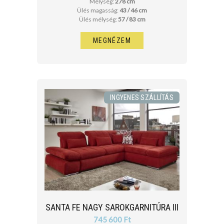
Mélység:
278 cm
Ülés magasság:
43 / 46 cm
Ülés mélység:
57 / 83 cm
MEGNÉZEM
INGYENES SZÁLLÍTÁS
SANTA FE NAGY SAROKGARNITÚRA III
745 600 Ft