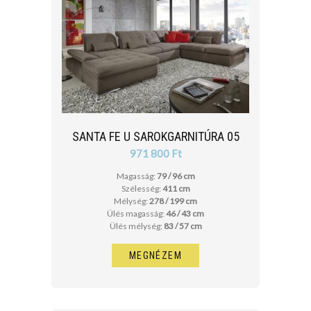
SANTA FE U SAROKGARNITÚRA 05
971 800 Ft
Magasság:
79 / 96 cm
Szélesség:
411 cm
Mélység:
278 / 199 cm
Ülés magasság:
46 / 43 cm
Ülés mélység:
83 / 57 cm
MEGNÉZEM