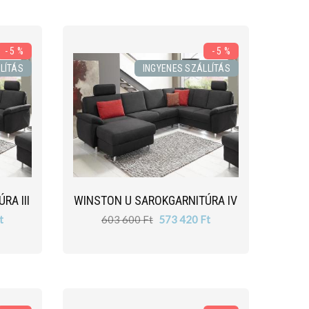
- 5 %
- 5 %
LÍTÁS
INGYENES SZÁLLÍTÁS
RA III
WINSTON U SAROKGARNITÚRA IV
t
603 600 Ft
573 420 Ft