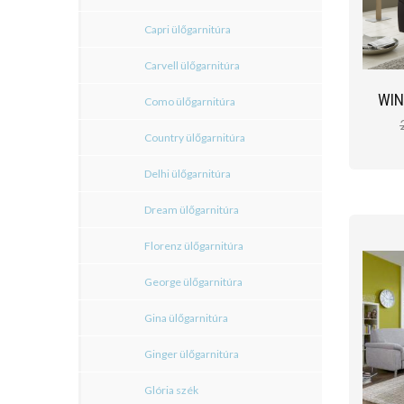
Capri ülőgarnitúra
Carvell ülőgarnitúra
WIN
Como ülőgarnitúra
Country ülőgarnitúra
Delhi ülőgarnitúra
Dream ülőgarnitúra
Florenz ülőgarnitúra
George ülőgarnitúra
Gina ülőgarnitúra
Ginger ülőgarnitúra
Glória szék