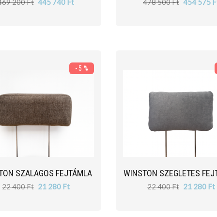
469 200 Ft
445 740 Ft
478 500 Ft
454 575 F
- 5 %
TON SZALAGOS FEJTÁMLA
WINSTON SZEGLETES FEJ
22 400 Ft
21 280 Ft
22 400 Ft
21 280 Ft