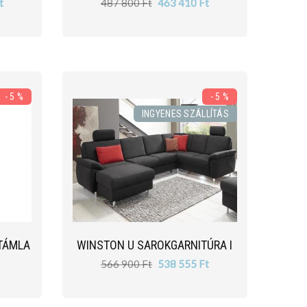
t
487 800 Ft
463 410 Ft
- 5 %
- 5 %
INGYENES SZÁLLÍTÁS
TÁMLA
WINSTON U SAROKGARNITÚRA I
566 900 Ft
538 555 Ft