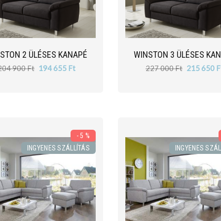
STON 2 ÜLÉSES KANAPÉ
WINSTON 3 ÜLÉSES KA
204 900 Ft
194 655 Ft
227 000 Ft
215 650 F
- 5 %
INGYENES SZÁLLÍTÁS
INGYENES SZÁL