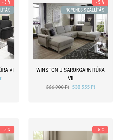
- 5 %
- 5 %
LÍTÁS
INGYENES SZÁLLÍTÁS
ÚRA VI
WINSTON U SAROKGARNITÚRA
VII
t
566 900 Ft
538 555 Ft
- 5 %
- 5 %