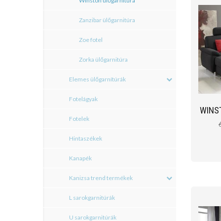
Winston ülőgarnitúra
Zanzibar ülőgarnitúra
Zoe fotel
Zorka ülőgarnitúra
Elemes ülőgarnítúrák
Fotelágyak
WINS
Fotelek
Hintaszékek
Kanapék
Kanizsa trend termékek
L sarokgarnitúrák
U sarokgarnitúrák