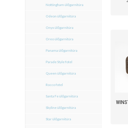
Nottingham ülőgarnitúra
Odeon ülőgarnitúra
Onyx ülőgarnitúra
Oreo ülőgarnitúra
Panama ülőgarnitúra
Parade Style fotel
Queen ülőgarnitúra
Rocco fotel
Santa Fe ülőgarnitúra
WINS
Skyline ülőgarnitúra
Star ülőgarnitúra