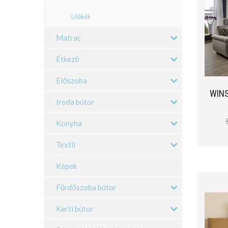
Ülőkék
Matrac
Étkező
Előszoba
WIN
Iroda bútor
Konyha
Textil
Képek
Fürdőszoba bútor
Kerti bútor