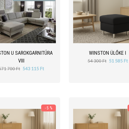
STON U SAROKGARNITÚRA
WINSTON ÜLŐKE I
VIII
54 300 Ft
51 585 Ft
571 700 Ft
543 115 Ft
- 5 %