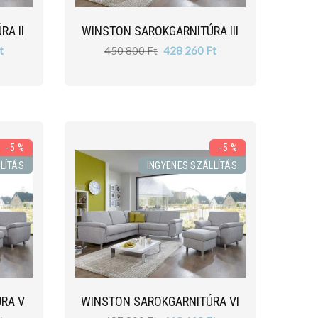
A II
WINSTON SAROKGARNITÚRA III
t
450 800 Ft
428 260 Ft
- 5 %
- 5 %
LÍTÁS
INGYENES SZÁLLÍTÁS
RA V
WINSTON SAROKGARNITÚRA VI