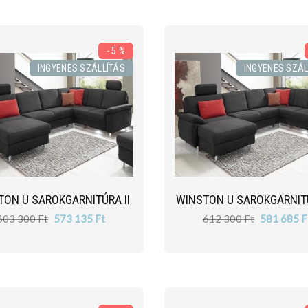
- 5 %
INGYENES SZÁLLÍTÁS
INGYENES SZÁL
TON U SAROKGARNITÚRA II
WINSTON U SAROKGARNITÚ
603 300 Ft
573 135 Ft
612 300 Ft
581 685 F