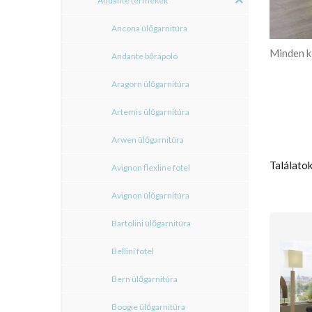
Andante termékek
Ancona ülőgarnitúra
Minden k
Andante bőrápoló
Aragorn ülőgarnitúra
Artemis ülőgarnitúra
Arwen ülőgarnitúra
Találatok
Avignon flexline fotel
Avignon ülőgarnitúra
Bartolini ülőgarnitúra
Bellini fotel
Bern ülőgarnitúra
Boogie ülőgarnitúra