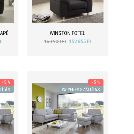
NAPÉ
WINSTON FOTEL
t
160 900 Ft
152 855 Ft
- 5 %
- 5 %
LÍTÁS
INGYENES SZÁLLÍTÁS