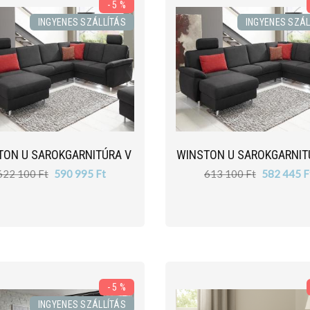
- 5 %
INGYENES SZÁLLÍTÁS
INGYENES SZÁL
TON U SAROKGARNITÚRA V
WINSTON U SAROKGARNIT
622 100 Ft
590 995 Ft
613 100 Ft
582 445 F
- 5 %
INGYENES SZÁLLÍTÁS