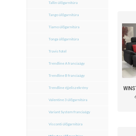
Tallin ülőgarnitúra
Tango ülőgarnitúra
Tiamo ülőgarnitúra
Tonga ülőgarnitúra
Travis fotel
Trendline A franciaágy
Trendline B franciaágy
WINS
Trendline éjjeliszekrény
Valentine 3 ülőgarnitúra
Variant System franciaágy
Visconti ülőgarnitúra