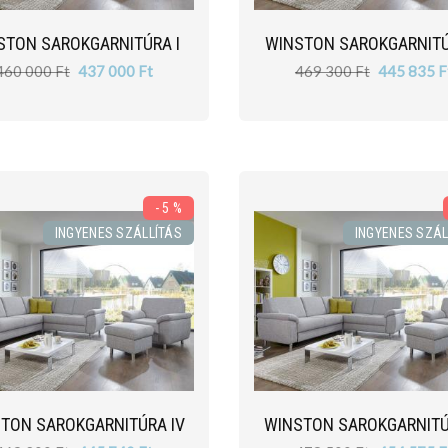
STON SAROKGARNITÚRA I
WINSTON SAROKGARNITÚR
460 000 Ft
437 000 Ft
469 300 Ft
445 835 F
- 5 %
INGYENES SZÁLLÍTÁS
INGYENES SZÁL
TON SAROKGARNITÚRA IV
WINSTON SAROKGARNITÚ