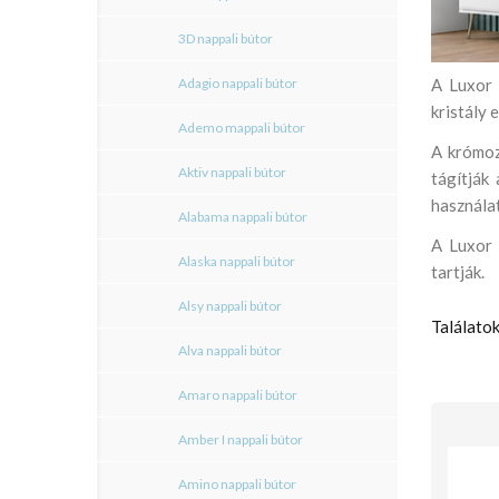
3D nappali bútor
Adagio nappali bútor
A Luxor 
kristály 
Ademo mappali bútor
A krómoz
Aktiv nappali bútor
tágítják
használa
Alabama nappali bútor
A Luxor 
Alaska nappali bútor
tartják.
Alsy nappali bútor
Találatok
Alva nappali bútor
Amaro nappali bútor
Amber I nappali bútor
Amino nappali bútor