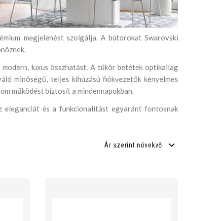
prémium megjelenést szolgálja. A bútorokat Swarovski
sönöznek.
a modern, luxus összhatást. A tükör betétek optikailag
váló minőségű, teljes kihúzású fiókvezetők kényelmes
inom működést biztosít a mindennapokban.
z eleganciát és a funkcionalitást egyaránt fontosnak
Ár szerint növekvő