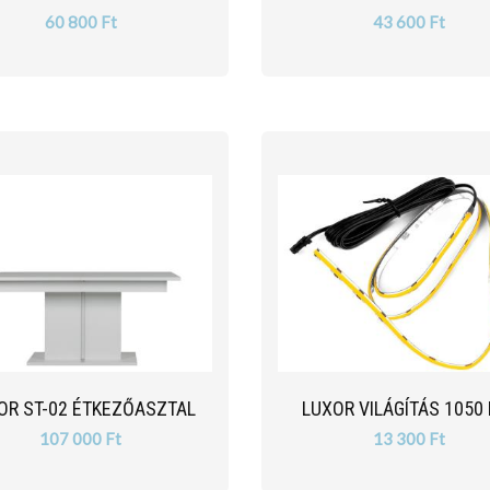
60 800 Ft
43 600 Ft
OR ST-02 ÉTKEZŐASZTAL
LUXOR VILÁGÍTÁS 1050
107 000 Ft
13 300 Ft