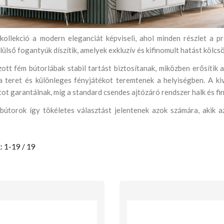
kollekció a modern eleganciát képviseli, ahol minden részlet a 
elülső fogantyúk díszítik, amelyek exkluzív és kifinomult hatást kölc
ott fém bútorlábak stabil tartást biztosítanak, miközben erősítik 
 a teret és különleges fényjátékot teremtenek a helyiségben. A ki
tot garantálnak, míg a standard csendes ajtózáró rendszer halk és f
bútorok így tökéletes választást jelentenek azok számára, akik a
: 1-19 / 19