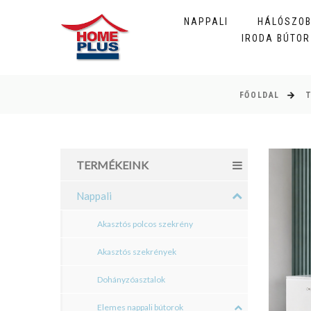
NAPPALI
HÁLÓSZO
IRODA BÚTOR
FŐOLDAL
TERMÉKEINK
Nappali
Akasztós polcos szekrény
Akasztós szekrények
Dohányzóasztalok
Elemes nappali bútorok