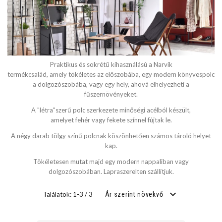
SZÉLESSÉG
cm
Praktikus és sokrétű kihasználású
a Narvik
cm
termékcsalád, amely tökéletes az előszobába, egy modern könyvespolc
a dolgozószobába, vagy egy hely, ahová elhelyezheti a
fűszernövényeket.
A "létra"szerű
polc szerkezete minőségi acélból készült,
MÉLYSÉG
amelyet fehér vagy fekete színnel fújtak le.
A négy darab
tölgy színű polcnak köszönhetően számos tároló helyet
cm
kap.
cm
Tökéletesen mutat majd egy modern nappaliban vagy
dolgozószobában. Lapraszerelten szállítjuk.
Találatok: 1-3 / 3
Ár szerint növekvő