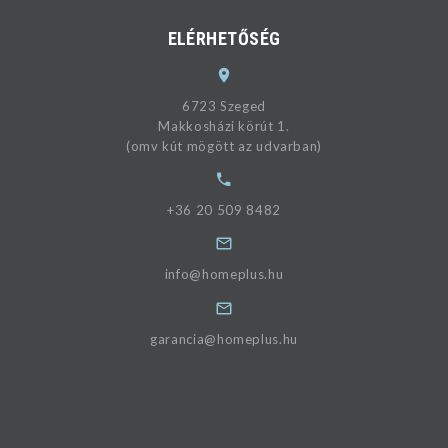
ELÉRHETŐSÉG
6723 Szeged
Makkosházi körút 1.
(omv kút mögött az udvarban)
+36 20 509 8482
info@homeplus.hu
garancia@homeplus.hu