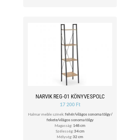
NARVIK REG-01 KÖNYVESPOLC
17 200 Ft
Halmar meble színek:
fehér/világos sonoma tölgy /
fekete/világos sonoma tölgy
Magasság:
148 cm
Szélesség:
34 cm
Mélység:
32 cm