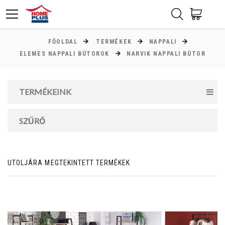
FŐOLDAL
TERMÉKEK
NAPPALI
ÁR
ELEMES NAPPALI BÚTOROK
NARVIK NAPPALI BÚTOR
Minimum ár
TERMÉKEINK
17000
Ft
Maximum ár
SZŰRŐ
32000
Ft
UTOLJÁRA MEGTEKINTETT TERMÉKEK
MAGASSÁG
cm
cm