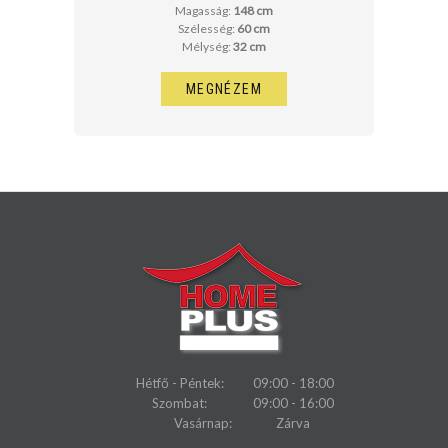
Magasság:
148 cm
Szélesség:
60 cm
Mélység:
32 cm
MEGNÉZEM
Hétfő - Péntek:
09:00 - 18:00
Szombat:
09:00 - 16:00
Vasárnap:
Zárva