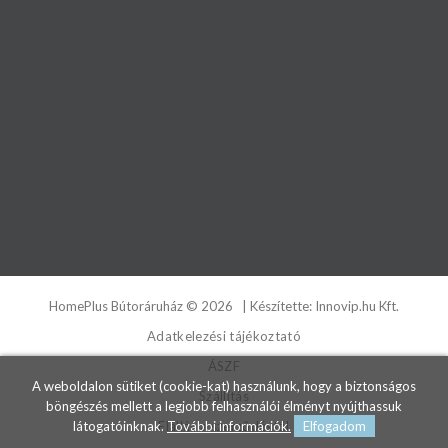
HomePlus Bútoráruház
©
2026
| Készítette:
Innovip.hu Kft.
Adatkelezési tájékoztató
ÁSZF
A weboldalon sütiket (cookie-kat) használunk, hogy a biztonságos
Szállítás
böngészés mellett a legjobb felhasználói élményt nyújthassuk
Elállás a szerződéstől
látogatóinknak.
További információk.
Elfogadom