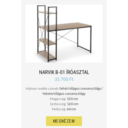
NARVIK B-01 ÍRÓASZTAL
31 700 Ft
Halmar meble színek:
fehér/világos sonoma tölgy /
fekete/világos sonoma tölgy
Magasság:
120 cm
Szélesség:
120 cm
Mélység:
64 cm
MEGNÉZEM