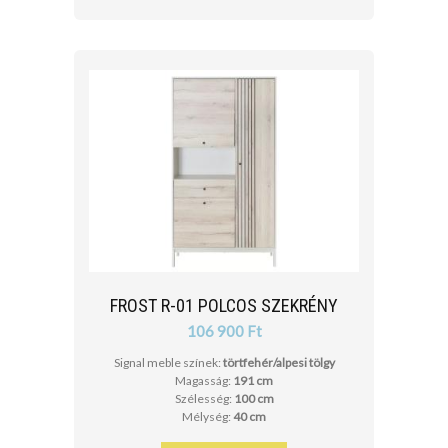
FROST R-01 POLCOS SZEKRÉNY
106 900 Ft
Signal meble színek:
törtfehér/alpesi tölgy
Magasság:
191 cm
Szélesség:
100 cm
Mélység:
40 cm