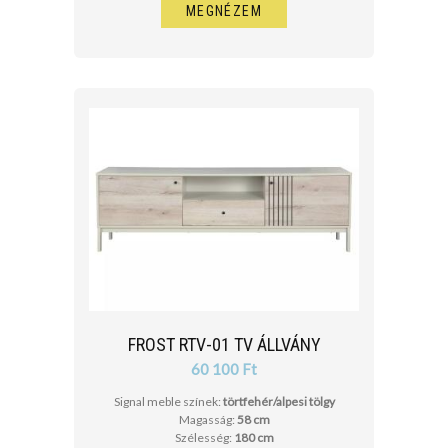
MEGNÉZEM
FROST RTV-01 TV ÁLLVÁNY
60 100 Ft
Signal meble színek:
törtfehér/alpesi tölgy
Magasság:
58 cm
Szélesség:
180 cm