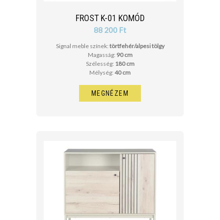
FROST K-01 KOMÓD
88 200 Ft
Signal meble színek:
törtfehér/alpesi tölgy
Magasság:
90 cm
Szélesség:
180 cm
Mélység:
40 cm
MEGNÉZEM