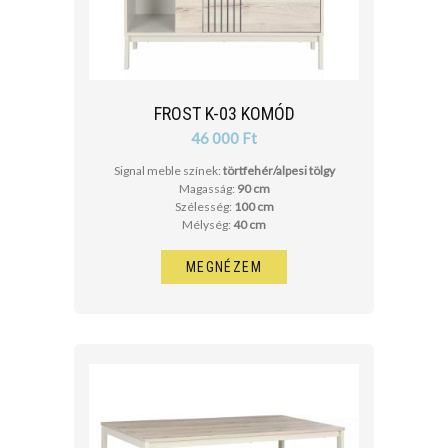
FROST K-03 KOMÓD
46 000 Ft
Signal meble színek:
törtfehér/alpesi tölgy
Magasság:
90 cm
Szélesség:
100 cm
Mélység:
40 cm
MEGNÉZEM