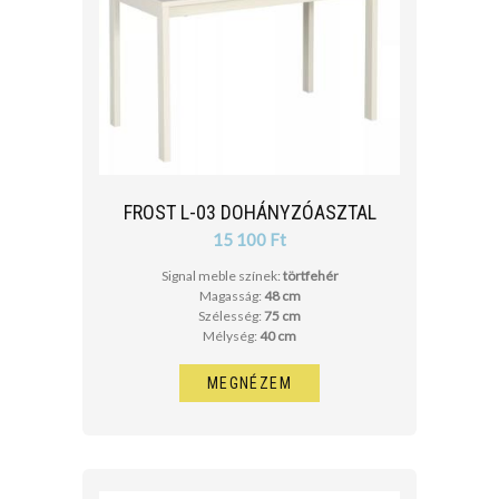
FROST L-03 DOHÁNYZÓASZTAL
15 100 Ft
Signal meble színek:
törtfehér
Magasság:
48 cm
Szélesség:
75 cm
Mélység:
40 cm
MEGNÉZEM