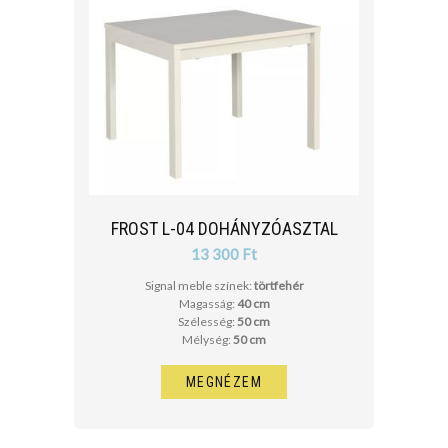
FROST L-04 DOHÁNYZÓASZTAL
13 300 Ft
Signal meble színek:
törtfehér
Magasság:
40 cm
Szélesség:
50 cm
Mélység:
50 cm
MEGNÉZEM