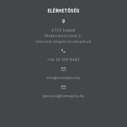
ELÉRHETŐSÉG
6723 Szeged
Makkosházi körút 1.
(omv kút mögött az udvarban)
+36 20 509 8482
info@homeplus.hu
garancia@homeplus.hu