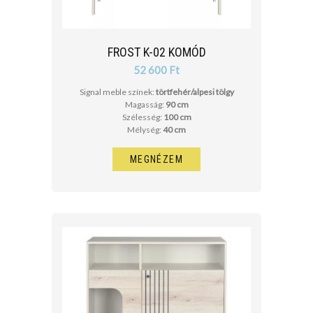
FROST K-02 KOMÓD
52 600 Ft
Signal meble színek:
törtfehér/alpesi tölgy
Magasság:
90 cm
Szélesség:
100 cm
Mélység:
40 cm
MEGNÉZEM