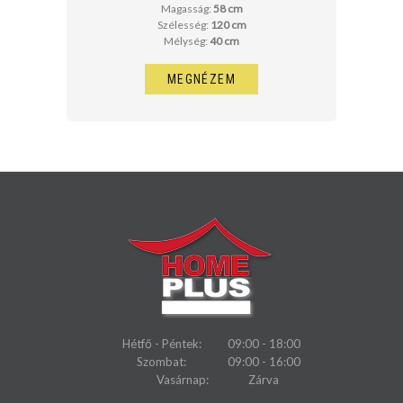
Magasság:
58 cm
Szélesség:
120 cm
Mélység:
40 cm
MEGNÉZEM
Hétfő - Péntek:
09:00 - 18:00
Szombat:
09:00 - 16:00
Vasárnap:
Zárva