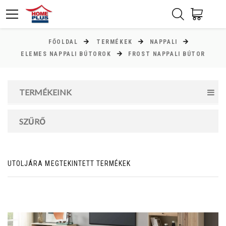
FŐOLDAL
TERMÉKEK
NAPPALI
ÁR
ELEMES NAPPALI BÚTOROK
FROST NAPPALI BÚTOR
Minimum ár
TERMÉKEINK
13000
Ft
Maximum ár
SZŰRŐ
107000
Ft
UTOLJÁRA MEGTEKINTETT TERMÉKEK
MAGASSÁG
cm
cm