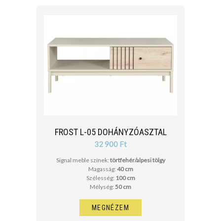
FROST L-05 DOHÁNYZÓASZTAL
32 900 Ft
Signal meble színek:
törtfehér/alpesi tölgy
Magasság:
40 cm
Szélesség:
100 cm
Mélység:
50 cm
MEGNÉZEM