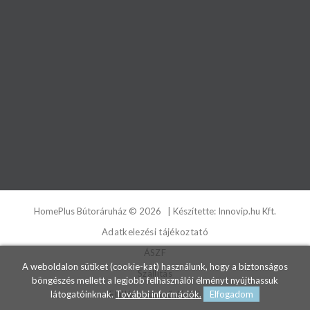
HomePlus Bútoráruház
©
2026
| Készítette:
Innovip.hu Kft.
Adatkelezési tájékoztató
ÁSZF
A weboldalon sütiket (cookie-kat) használunk, hogy a biztonságos
Szállítás
böngészés mellett a legjobb felhasználói élményt nyújthassuk
látogatóinknak.
További információk.
Elfogadom
Elállás a szerződéstől