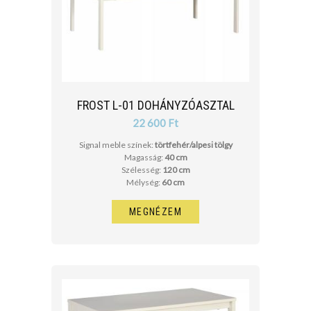
FROST L-01 DOHÁNYZÓASZTAL
22 600 Ft
Signal meble színek:
törtfehér/alpesi tölgy
Magasság:
40 cm
Szélesség:
120 cm
Mélység:
60 cm
MEGNÉZEM