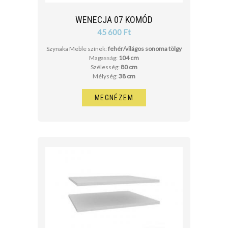
WENECJA 07 KOMÓD
45 600 Ft
Szynaka Meble színek:
fehér/világos sonoma tölgy
Magasság:
104 cm
Szélesség:
80 cm
Mélység:
38 cm
MEGNÉZEM