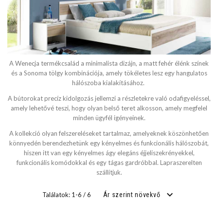
SZÉLESSÉG
cm
A Wenecja termékcsalád a minimalista dizájn, a matt fehér élénk színek
cm
és a Sonoma tölgy kombinációja, amely tökéletes lesz egy hangulatos
hálószoba kialakításához.
A bútorokat precíz kidolgozás jellemzi a részletekre való odafigyeléssel,
amely lehetővé teszi, hogy olyan belső teret alkosson, amely megfelel
MÉLYSÉG
minden ügyfél igényeinek.
A kollekció olyan felszereléseket tartalmaz, amelyeknek köszönhetően
cm
könnyedén berendezhetünk egy kényelmes és funkcionális hálószobát,
hiszen itt van egy kényelmes ágy elegáns éjjeliszekrényekkel,
cm
funkcionális komódokkal és egy tágas gardróbbal. Lapraszerelten
szállítjuk.
FEKVŐFELÜLET SZÉLESSÉG
Találatok: 1-6 / 6
Ár szerint növekvő