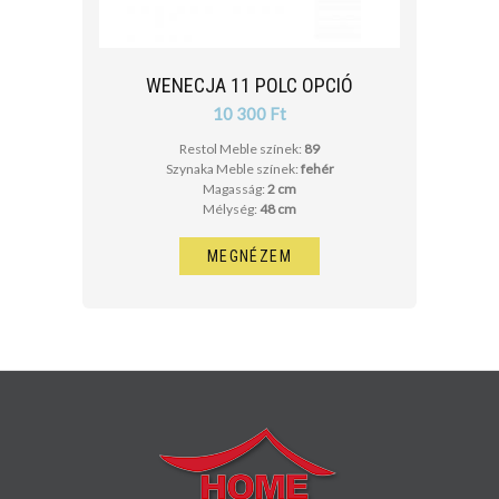
WENECJA 11 POLC OPCIÓ
10 300 Ft
Restol Meble színek:
89
Szynaka Meble színek:
fehér
Magasság:
2 cm
Mélység:
48 cm
MEGNÉZEM