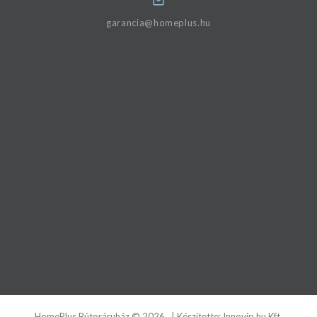
garancia@homeplus.hu
HomePlus Bútoráruház
©
2026
| Készítette:
Innovip.hu Kft.