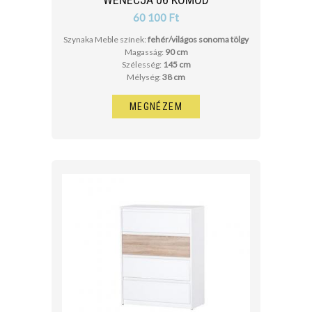
60 100 Ft
Szynaka Meble színek:
fehér/világos sonoma tölgy
Magasság:
90 cm
Szélesség:
145 cm
Mélység:
38 cm
MEGNÉZEM