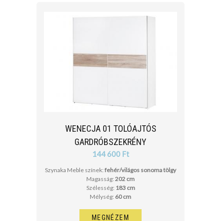
cm
cm
WENECJA 01 TOLÓAJTÓS
GARDRÓBSZEKRÉNY
144 600 Ft
Szynaka Meble színek:
fehér/világos sonoma tölgy
Magasság:
202 cm
Szélesség:
183 cm
Mélység:
60 cm
MEGNÉZEM