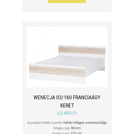
WENECJA 03/160 FRANCIAÁGY
KERET
63 400 Ft
Szynaka Meble színek:
fehér/világos sonoma tölgy
Magasság:
80 cm
Szélesség:
172 cm