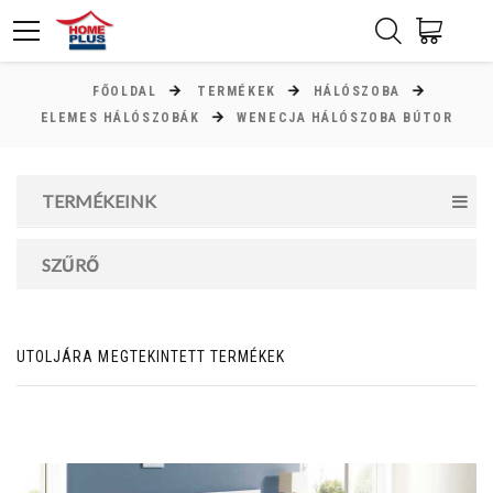
FŐOLDAL
TERMÉKEK
HÁLÓSZOBA
ÁR
ELEMES HÁLÓSZOBÁK
WENECJA HÁLÓSZOBA BÚTOR
Minimum ár
TERMÉKEINK
10000
Ft
Maximum ár
SZŰRŐ
145000
Ft
UTOLJÁRA MEGTEKINTETT TERMÉKEK
MAGASSÁG
cm
cm