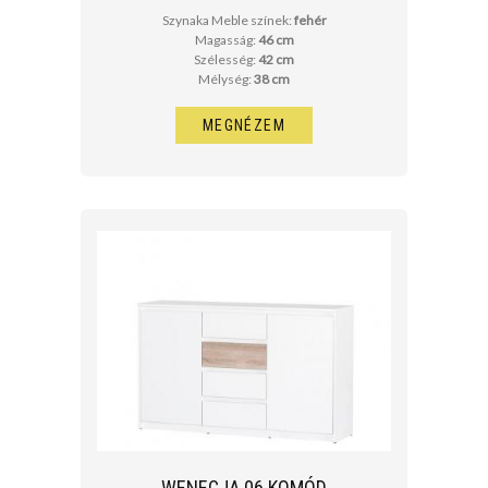
Szynaka Meble színek:
fehér
Magasság:
46 cm
Szélesség:
42 cm
Mélység:
38 cm
MEGNÉZEM
WENECJA 06 KOMÓD