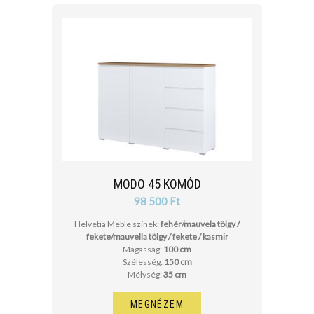
MODO 45 KOMÓD
98 500 Ft
Helvetia Meble színek:
fehér/mauvela tölgy /
fekete/mauvella tölgy / fekete / kasmir
Magasság:
100 cm
Szélesség:
150 cm
Mélység:
35 cm
MEGNÉZEM