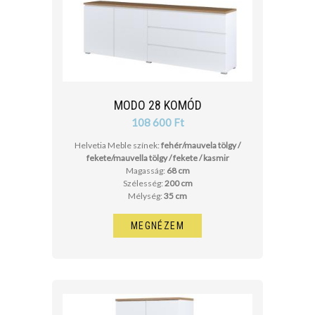
MODO 28 KOMÓD
108 600 Ft
Helvetia Meble színek:
fehér/mauvela tölgy /
fekete/mauvella tölgy / fekete / kasmir
Magasság:
68 cm
Szélesség:
200 cm
Mélység:
35 cm
MEGNÉZEM