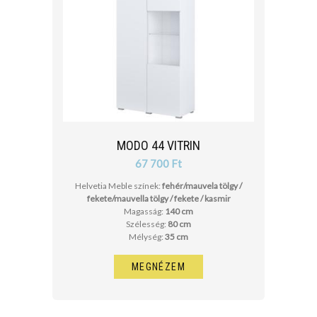
MODO 44 VITRIN
67 700 Ft
Helvetia Meble színek:
fehér/mauvela tölgy /
fekete/mauvella tölgy / fekete / kasmir
Magasság:
140 cm
Szélesség:
80 cm
Mélység:
35 cm
MEGNÉZEM