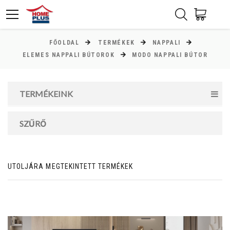
FŐOLDAL
TERMÉKEK
NAPPALI
ÁR
ELEMES NAPPALI BÚTOROK
MODO NAPPALI BÚTOR
Minimum ár
TERMÉKEINK
67000
Ft
Maximum ár
SZŰRŐ
109000
Ft
UTOLJÁRA MEGTEKINTETT TERMÉKEK
MAGASSÁG
cm
cm