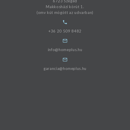
6723 Szeged
Makkosházi körút 1.
(omv kút mögött az udvarban)
+36 20 509 8482
info@homeplus.hu
garancia@homeplus.hu