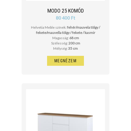
MODO 25 KOMÓD
80 400 Ft
Helvetia Meble színek:
fehér/mauvela tölgy /
fekete/mauvella tölgy / fekete / kasmir
Magasság:
68 cm
Szélesség:
200 cm
Mélység:
35 cm
MEGNÉZEM