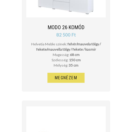
MODO 26 KOMÓD
82 500 Ft
Helvetia Meble színek:
fehér/mauvela tölgy /
fekete/mauvella tölgy / fekete / kasmir
Magasság:
68 cm
Szélesség:
150 cm
Mélység:
35 cm
MEGNÉZEM