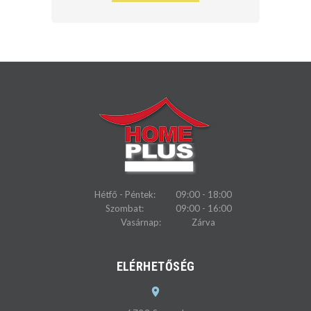
Hétfő - Péntek:
09:00 - 18:00
Szombat:
09:00 - 16:00
Vasárnap:
Zárva
ELÉRHETŐSÉG