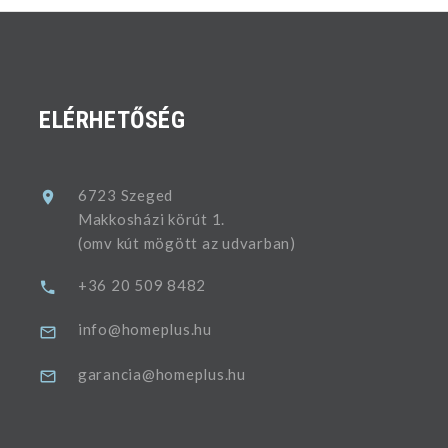
ELÉRHETŐSÉG
6723 Szeged
Makkosházi körút 1.
(omv kút mögött az udvarban)
+36 20 509 8482
info@homeplus.hu
garancia@homeplus.hu