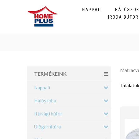
NAPPALI
HÁLÓSZO
IRODA BÚTOR
Matracv
TERMÉKEINK
Találatok
Nappali
Hálószoba
Ifjúsági bútor
Ülőgarnitúra