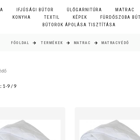
BA
IFJÚSÁGI BÚTOR
ÜLŐGARNITÚRA
MATRAC
KONYHA
TEXTIL
KÉPEK
FÜRDŐSZOBA BÚ
BÚTOROK ÁPOLÁSA TISZTÍTÁSA
FŐOLDAL
TERMÉKEK
MATRAC
MATRACVÉDŐ
édő
: 1-9 / 9