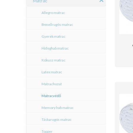
Matrac
Allegro matrac
Bonellrugós matrac
Gyerek matrac
Hideghab matrac
Kókusz matrac
Latex matrac
Matrachuzat
Matracvédő
Memory hab matrac
Táskarugós matrac
Topper