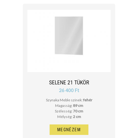
SELENE 21 TÜKÖR
26 400 Ft
Szynaka Meble színek:
fehér
Magasság:
89 cm
Szélesség:
70 cm
Mélység:
2 cm
MEGNÉZEM