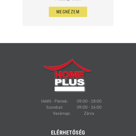
MEGNÉZEM
Hétfő - Péntek:
09:00 - 18:00
Szombat:
09:00 - 16:00
Vasárnap:
Zárva
ELÉRHETŐSÉG