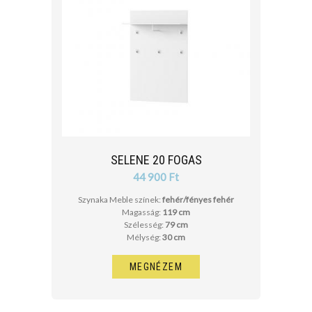
SELENE 20 FOGAS
44 900 Ft
Szynaka Meble színek:
fehér/fényes fehér
Magasság:
119 cm
Szélesség:
79 cm
Mélység:
30 cm
MEGNÉZEM