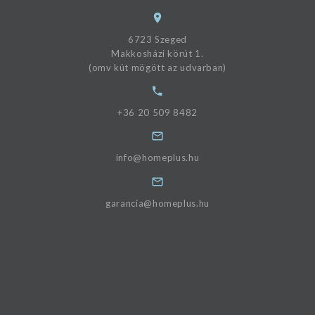
6723 Szeged
Makkosházi körút 1.
(omv kút mögött az udvarban)
+36 20 509 8482
info@homeplus.hu
garancia@homeplus.hu