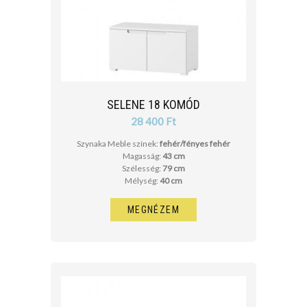
SELENE 18 KOMÓD
28 400 Ft
Szynaka Meble színek:
fehér/fényes fehér
Magasság:
43 cm
Szélesség:
79 cm
Mélység:
40 cm
MEGNÉZEM