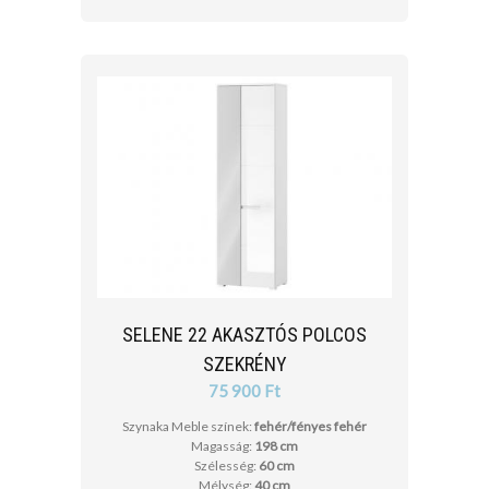
SELENE 22 AKASZTÓS POLCOS
SZEKRÉNY
75 900 Ft
Szynaka Meble színek:
fehér/fényes fehér
Magasság:
198 cm
Szélesség:
60 cm
Mélység:
40 cm