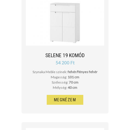
SELENE 19 KOMÓD
54 200 Ft
Szynaka Meble színek:
fehér/fényes fehér
Magasság:
101 cm
Szélesség:
70 cm
Mélység:
40 cm
MEGNÉZEM