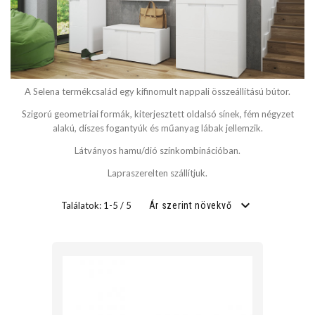
SZÉLESSÉG
cm
A Selena termékcsalád egy kifinomult nappali összeállítású bútor.
cm
Szigorú geometriai formák, kiterjesztett oldalsó sínek, fém négyzet
alakú, díszes fogantyúk és műanyag lábak jellemzik.
Látványos hamu/dió színkombinációban.
MÉLYSÉG
Lapraszerelten szállítjuk.
cm
Találatok: 1-5 / 5
Ár szerint növekvő
cm