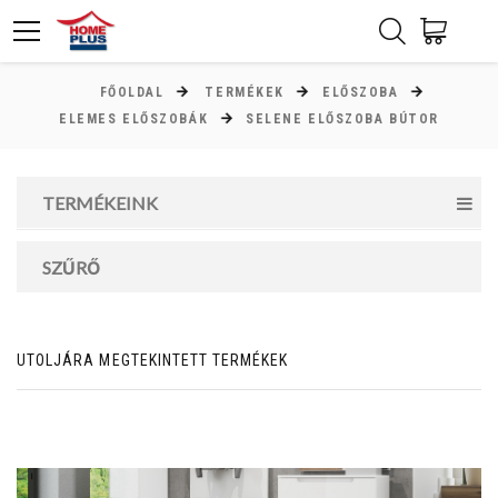
FŐOLDAL
TERMÉKEK
ELŐSZOBA
ÁR
ELEMES ELŐSZOBÁK
SELENE ELŐSZOBA BÚTOR
Minimum ár
TERMÉKEINK
26000
Ft
Maximum ár
SZŰRŐ
76000
Ft
UTOLJÁRA MEGTEKINTETT TERMÉKEK
MAGASSÁG
cm
cm