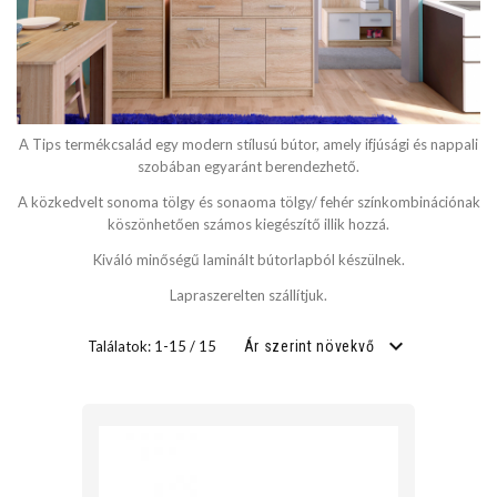
SZÉLESSÉG
cm
A Tips termékcsalád egy modern stílusú bútor, amely ifjúsági és nappali
cm
szobában egyaránt berendezhető.
A közkedvelt sonoma tölgy és sonaoma tölgy/ fehér színkombinációnak
köszönhetően számos kiegészítő illik hozzá.
MÉLYSÉG
Kiváló minőségű laminált bútorlapból készülnek.
Lapraszerelten szállítjuk.
cm
Találatok: 1-15 / 15
Ár szerint növekvő
cm
FEKVŐFELÜLET SZÉLESSÉG