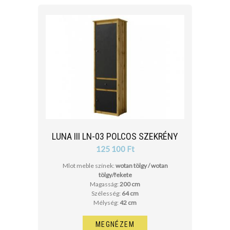
LUNA III LN-03 POLCOS SZEKRÉNY
125 100 Ft
Mlot meble színek:
wotan tölgy / wotan
tölgy/fekete
Magasság:
200 cm
Szélesség:
64 cm
Mélység:
42 cm
MEGNÉZEM