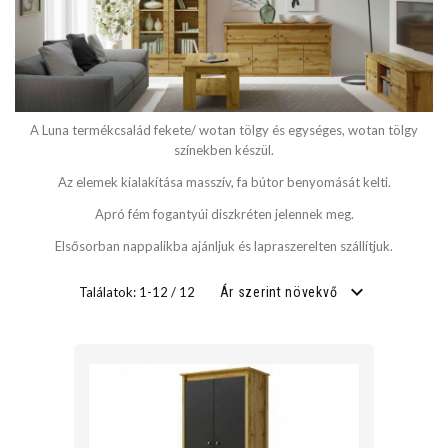
SZÉLESSÉG
cm
A Luna termékcsalád fekete/ wotan tölgy és egységes, wotan tölgy
cm
színekben készül.
Az elemek kialakítása masszív, fa bútor benyomását kelti.
Apró fém fogantyúi diszkréten jelennek meg.
MÉLYSÉG
Elsősorban nappalikba ajánljuk és lapraszerelten szállítjuk.
cm
Találatok: 1-12 / 12
Ár szerint növekvő
cm