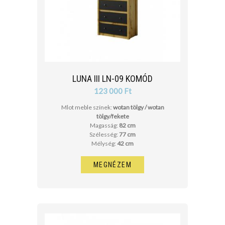
LUNA III LN-09 KOMÓD
123 000 Ft
Mlot meble színek:
wotan tölgy / wotan
tölgy/fekete
Magasság:
82 cm
Szélesség:
77 cm
Mélység:
42 cm
MEGNÉZEM