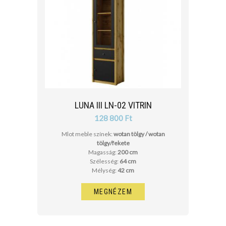
LUNA III LN-02 VITRIN
128 800 Ft
Mlot meble színek:
wotan tölgy / wotan
tölgy/fekete
Magasság:
200 cm
Szélesség:
64 cm
Mélység:
42 cm
MEGNÉZEM