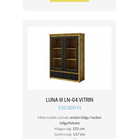
LUNA III LN-04 VITRIN
150 000 Ft
Mlot meble színek:
wotan tölgy / wotan
tölgy/fekete
Magasság:
152 cm
Szélesség:
117 cm