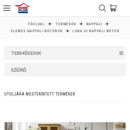
FŐOLDAL
TERMÉKEK
NAPPALI
ÁR
ELEMES NAPPALI BÚTOROK
LUNA III NAPPALI BÚTOR
Minimum ár
TERMÉKEINK
15000
Ft
Maximum ár
SZŰRŐ
152000
Ft
UTOLJÁRA MEGTEKINTETT TERMÉKEK
MAGASSÁG
cm
cm