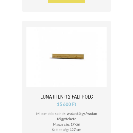
LUNA III LN-12 FALI POLC
15 600 Ft
Mlot meble színek:
wotan tölgy / wotan
tölgy/fekete
Magasság:
17 cm
Szélesség:
127 cm