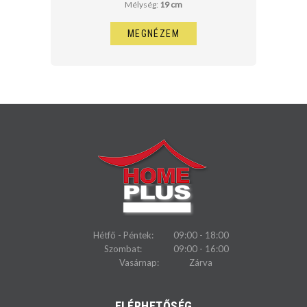
Mélység:
19 cm
MEGNÉZEM
Hétfő - Péntek:
09:00 - 18:00
Szombat:
09:00 - 16:00
Vasárnap:
Zárva
ELÉRHETŐSÉG