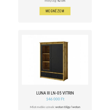
Mélység:
42 cm
MEGNÉZEM
LUNA III LN-05 VITRIN
146 000 Ft
Mlot meble színek:
wotan tölgy / wotan