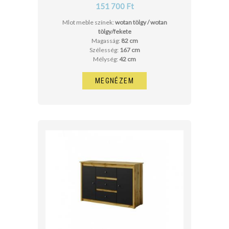
151 700 Ft
Mlot meble színek:
wotan tölgy / wotan
tölgy/fekete
Magasság:
82 cm
Szélesség:
167 cm
Mélység:
42 cm
MEGNÉZEM