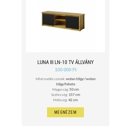
LUNA III LN-10 TV ÁLLVÁNY
100 000 Ft
Mlot meble színek:
wotan tölgy / wotan
tölgy/fekete
Magasság:
50 cm
Szélesség:
157 cm
Mélység:
42 cm
MEGNÉZEM