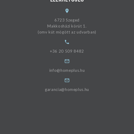
6723 Szeged
Makkosházi körút 1.
(omv kút mögött az udvarban)
+36 20 509 8482
info@homeplus.hu
garancia@homeplus.hu