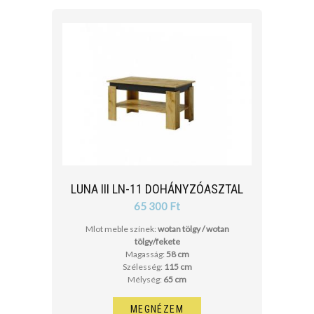
LUNA III LN-11 DOHÁNYZÓASZTAL
65 300 Ft
Mlot meble színek:
wotan tölgy / wotan
tölgy/fekete
Magasság:
58 cm
Szélesség:
115 cm
Mélység:
65 cm
MEGNÉZEM