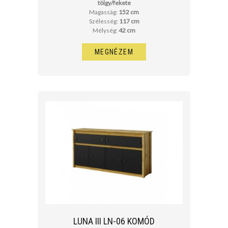
tölgy/fekete
Magasság:
152 cm
Szélesség:
117 cm
Mélység:
42 cm
MEGNÉZEM
LUNA III LN-06 KOMÓD