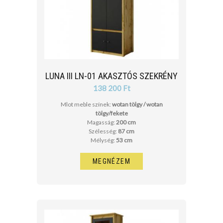
LUNA III LN-01 AKASZTÓS SZEKRÉNY
138 200 Ft
Mlot meble színek:
wotan tölgy / wotan
tölgy/fekete
Magasság:
200 cm
Szélesség:
87 cm
Mélység:
53 cm
MEGNÉZEM