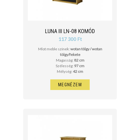
LUNA III LN-08 KOMÓD
117 300 Ft
Mlot meble színek:
wotan tölgy / wotan
tölgy/fekete
Magasság:
82 cm
Szélesség:
97 cm
Mélység:
42 cm
MEGNÉZEM