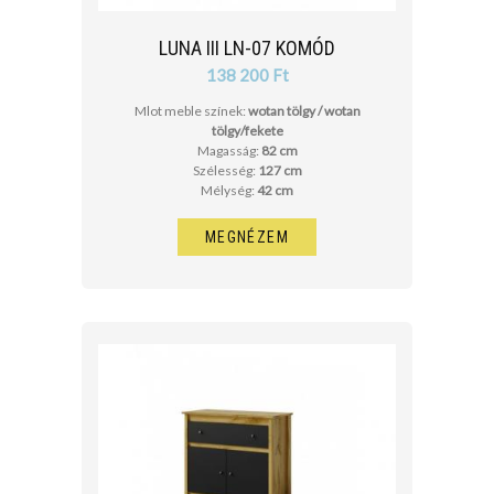
LUNA III LN-07 KOMÓD
138 200 Ft
Mlot meble színek:
wotan tölgy / wotan
tölgy/fekete
Magasság:
82 cm
Szélesség:
127 cm
Mélység:
42 cm
MEGNÉZEM