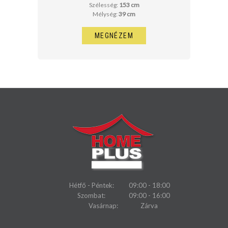
Szélesség:
153 cm
Mélység:
39 cm
MEGNÉZEM
Hétfő - Péntek:
09:00 - 18:00
Szombat:
09:00 - 16:00
Vasárnap:
Zárva