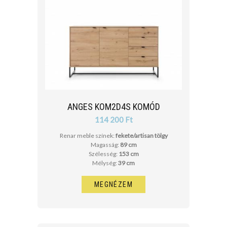
ANGES KOM2D4S KOMÓD
114 200 Ft
Renar meble színek:
fekete/artisan tölgy
Magasság:
89 cm
Szélesség:
153 cm
Mélység:
39 cm
MEGNÉZEM