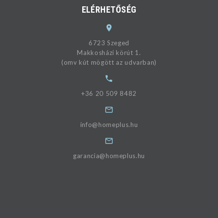
ELÉRHETŐSÉG
6723 Szeged
Makkosházi körút 1.
(omv kút mögött az udvarban)
+36 20 509 8482
info@homeplus.hu
garancia@homeplus.hu