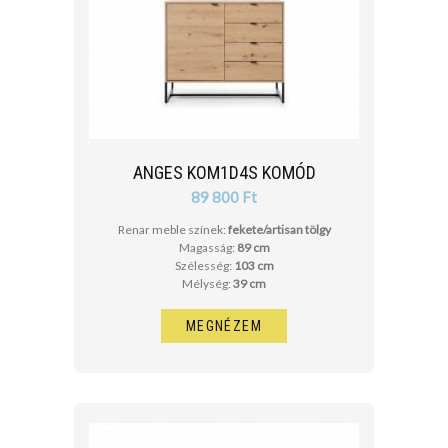
ANGES KOM1D4S KOMÓD
89 800 Ft
Renar meble színek:
fekete/artisan tölgy
Magasság:
89 cm
Szélesség:
103 cm
Mélység:
39 cm
MEGNÉZEM