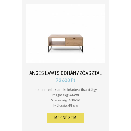
ANGES LAW1S DOHÁNYZÓASZTAL
72 600 Ft
Renar meble színek:
fekete/artisan tölgy
Magasság:
44 cm
Szélesség:
104 cm
Mélység:
68 cm
MEGNÉZEM