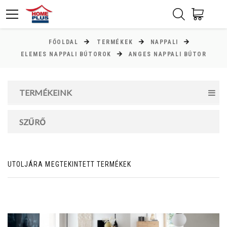
FŐOLDAL
TERMÉKEK
NAPPALI
ÁR
ELEMES NAPPALI BÚTOROK
ANGES NAPPALI BÚTOR
Minimum ár
TERMÉKEINK
72000
Ft
Maximum ár
SZŰRŐ
115000
Ft
UTOLJÁRA MEGTEKINTETT TERMÉKEK
MAGASSÁG
cm
cm