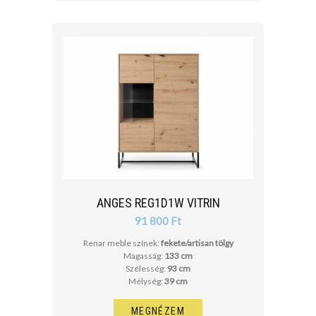
ANGES REG1D1W VITRIN
91 800 Ft
Renar meble színek:
fekete/artisan tölgy
Magasság:
133 cm
Szélesség:
93 cm
Mélység:
39 cm
MEGNÉZEM