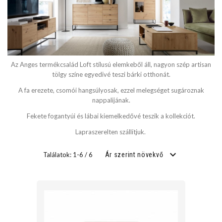
SZÉLESSÉG
cm
Az Anges termékcsalád Loft stílusú elemkeből áll, nagyon szép artisan
cm
tölgy színe egyedivé teszi bárki otthonát.
A fa erezete, csomói hangsúlyosak, ezzel melegséget sugároznak
nappalijának.
MÉLYSÉG
Fekete fogantyúi és lábai kiemelkedővé teszik a kollekciót.
Lapraszerelten szállítjuk.
cm
Találatok: 1-6 / 6
Ár szerint növekvő
cm