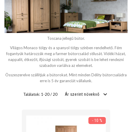
SZÉLESSÉG
cm
Toscana jellegű bútor.
cm
Világos Monaco tölgy és a spanyol tölgy színben rendelhető. Fém
fogantyúk határozzák meg a farmer bútorcsalád stílusát. Vidéki házat,
nappalit, étkezőt, ifjúsági szobát, gyerek szobát is be lehet rendezni
szabadon variálva az elemeket.
MÉLYSÉG
Összeszerelve szállítjuk a bútorokat. Mint minden Délity bútorcsaládra
erre is 5 év garanciát vállalunk.
cm
cm
Találatok: 1-20 / 20
Ár szerint növekvő
FEKVŐFELÜLET SZÉLESSÉG
- 10 %