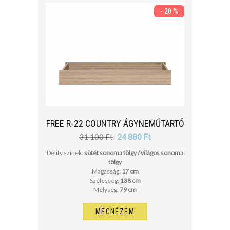
- 20 %
FREE R-22 COUNTRY ÁGYNEMŰTARTÓ
31 100 Ft
24 880 Ft
Délity színek:
sötét sonoma tölgy / világos sonoma
tölgy
Magasság:
17 cm
Szélesség:
138 cm
Mélység:
79 cm
MEGNÉZEM