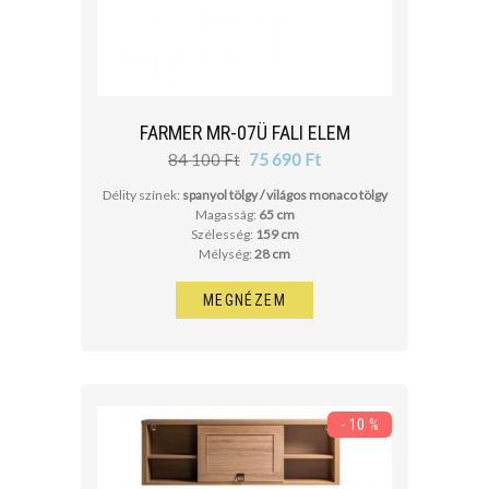
FARMER MR-07Ü FALI ELEM
84 100 Ft
75 690 Ft
Délity színek:
spanyol tölgy / világos monaco tölgy
Magasság:
65 cm
Szélesség:
159 cm
Mélység:
28 cm
MEGNÉZEM
- 10 %