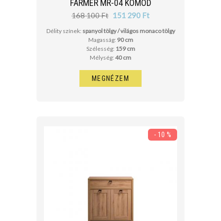
FARMER MR-04 KOMÓD
168 100 Ft
151 290 Ft
Délity színek:
spanyol tölgy / világos monaco tölgy
Magasság:
90 cm
Szélesség:
159 cm
Mélység:
40 cm
MEGNÉZEM
- 10 %