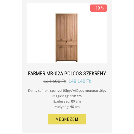
- 10 %
FARMER MR-02A POLCOS SZEKRÉNY
164 600 Ft
148 140 Ft
Délity színek:
spanyol tölgy / világos monaco tölgy
Magasság:
198 cm
Szélesség:
89 cm
Mélység:
40 cm
MEGNÉZEM