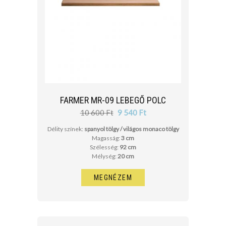
FARMER MR-09 LEBEGŐ POLC
10 600 Ft
9 540 Ft
Délity színek:
spanyol tölgy / világos monaco tölgy
Magasság:
3 cm
Szélesség:
92 cm
Mélység:
20 cm
MEGNÉZEM