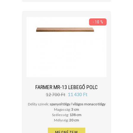
- 10 %
FARMER MR-13 LEBEGŐ POLC
12 700 Ft
11 430 Ft
Délity színek:
spanyol tölgy / világos monaco tölgy
Magasság:
3 cm
Szélesség:
138 cm
Mélység:
20 cm
MEGNÉZEM