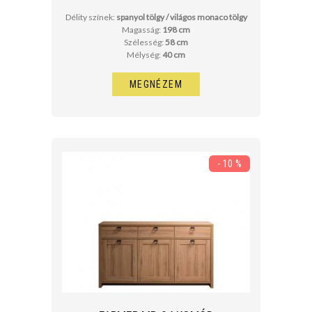
Délity színek:
spanyol tölgy / világos monaco tölgy
Magasság:
198 cm
Szélesség:
58 cm
Mélység:
40 cm
MEGNÉZEM
- 10 %