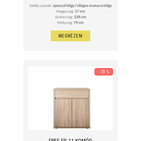
Délity színek:
spanyol tölgy / világos monaco tölgy
Magasság:
17 cm
Szélesség:
138 cm
Mélység:
79 cm
MEGNÉZEM
- 20 %
FREE FR-11 KOMÓD