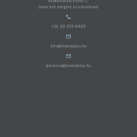
Makkosházi körút 1.
(omv kút mögött az udvarban)
+36 20 509 8482
info@homeplus.hu
garancia@homeplus.hu