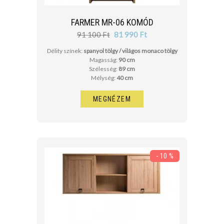
FARMER MR-06 KOMÓD
91 100 Ft
81 990 Ft
Délity színek:
spanyol tölgy / világos monaco tölgy
Magasság:
90 cm
Szélesség:
89 cm
Mélység:
40 cm
MEGNÉZEM
- 10 %