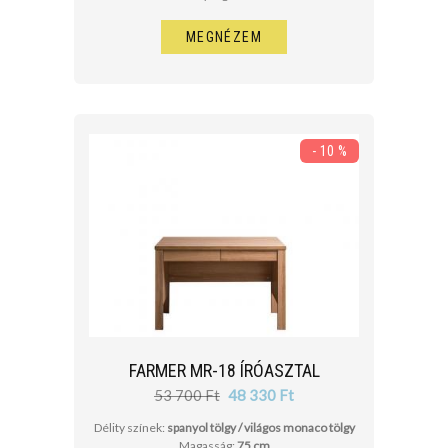
MEGNÉZEM
- 10 %
FARMER MR-18 ÍRÓASZTAL
53 700 Ft
48 330 Ft
Délity színek:
spanyol tölgy / világos monaco tölgy
Magasság:
75 cm