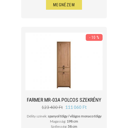
MEGNÉZEM
- 10 %
FARMER MR-03A POLCOS SZEKRÉNY
123 400 Ft
111 060 Ft
Délity színek:
spanyol tölgy / világos monaco tölgy
Magasság:
198 cm
Szélesség:
58 cm