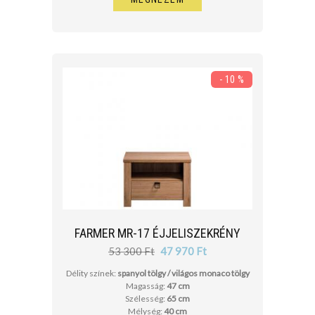
- 10 %
FARMER MR-17 ÉJJELISZEKRÉNY
53 300 Ft
47 970 Ft
Délity színek:
spanyol tölgy / világos monaco tölgy
Magasság:
47 cm
Szélesség:
65 cm
Mélység:
40 cm