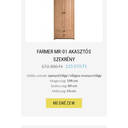
cm
cm
FARMER MR-01 AKASZTÓS
SZEKRÉNY
172 300 Ft
155 070 Ft
Délity színek:
spanyol tölgy / világos monaco tölgy
Magasság:
198 cm
Szélesség:
89 cm
Mélység:
54 cm
MEGNÉZEM