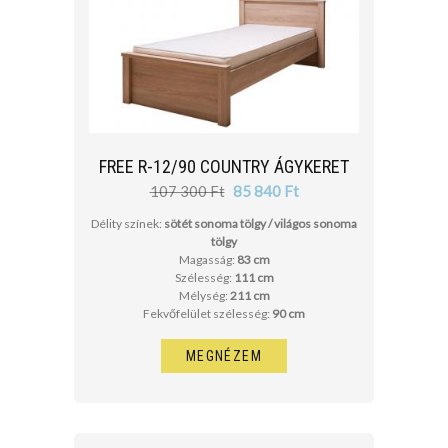
FREE R-12/90 COUNTRY ÁGYKERET
107 300 Ft
85 840 Ft
Délity színek:
sötét sonoma tölgy / világos sonoma
tölgy
Magasság:
83 cm
Szélesség:
111 cm
Mélység:
211 cm
Fekvőfelület szélesség:
90 cm
MEGNÉZEM