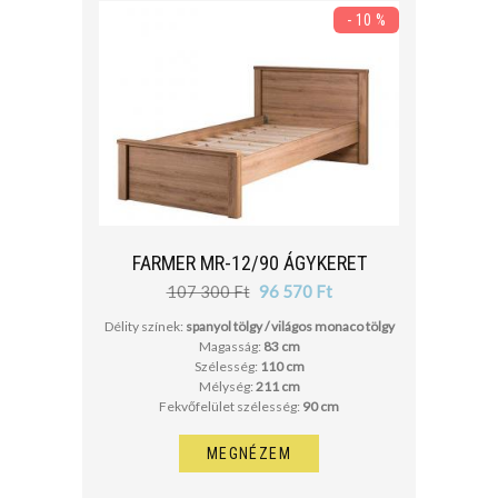
- 10 %
FARMER MR-12/90 ÁGYKERET
107 300 Ft
96 570 Ft
Délity színek:
spanyol tölgy / világos monaco tölgy
Magasság:
83 cm
Szélesség:
110 cm
Mélység:
211 cm
Fekvőfelület szélesség:
90 cm
MEGNÉZEM