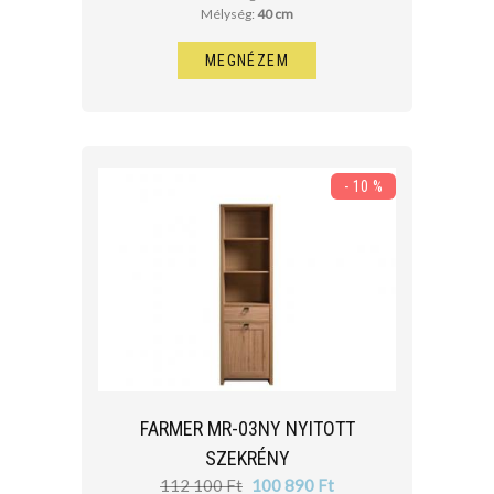
Mélység:
40 cm
MEGNÉZEM
- 10 %
FARMER MR-03NY NYITOTT
SZEKRÉNY
112 100 Ft
100 890 Ft