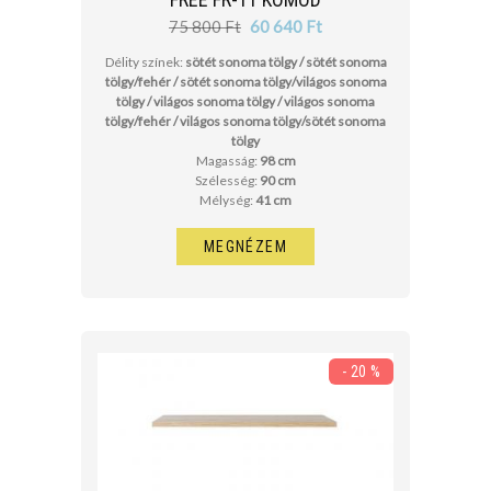
75 800 Ft
60 640 Ft
Délity színek:
sötét sonoma tölgy / sötét sonoma
tölgy/fehér / sötét sonoma tölgy/világos sonoma
tölgy / világos sonoma tölgy / világos sonoma
tölgy/fehér / világos sonoma tölgy/sötét sonoma
tölgy
Magasság:
98 cm
Szélesség:
90 cm
Mélység:
41 cm
MEGNÉZEM
- 20 %