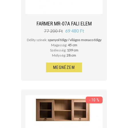
FARMER MR-07A FALI ELEM
77 200 Ft
69 480 Ft
Délity színek:
spanyol tölgy / világos monaco tölgy
Magasság:
45 cm
Szélesség:
139 cm
Mélység:
28 cm
MEGNÉZEM
- 10 %