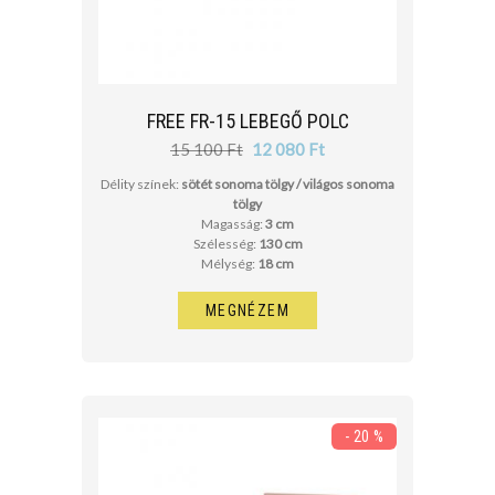
FREE FR-15 LEBEGŐ POLC
15 100 Ft
12 080 Ft
Délity színek:
sötét sonoma tölgy / világos sonoma
tölgy
Magasság:
3 cm
Szélesség:
130 cm
Mélység:
18 cm
MEGNÉZEM
- 20 %