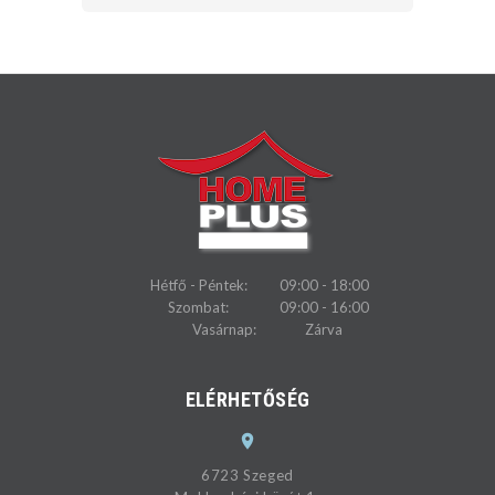
Hétfő - Péntek:
09:00 - 18:00
Szombat:
09:00 - 16:00
Vasárnap:
Zárva
ELÉRHETŐSÉG
6723 Szeged