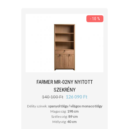
- 10 %
FARMER MR-02NY NYITOTT
SZEKRÉNY
140 100 Ft
126 090 Ft
Délity színek:
spanyol tölgy / világos monaco tölgy
Magasság:
198 cm
Szélesség:
89 cm
Mélység:
40 cm