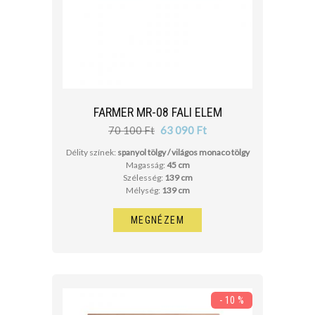
FARMER MR-08 FALI ELEM
70 100 Ft
63 090 Ft
Délity színek:
spanyol tölgy / világos monaco tölgy
Magasság:
45 cm
Szélesség:
139 cm
Mélység:
139 cm
MEGNÉZEM
- 10 %