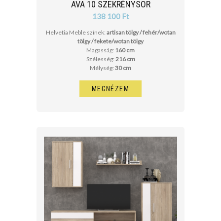
AVA 10 SZEKRÉNYSOR
138 100 Ft
Helvetia Meble színek:
artisan tölgy / fehér/wotan
tölgy / fekete/wotan tölgy
Magasság:
160 cm
Szélesség:
216 cm
Mélység:
30 cm
MEGNÉZEM