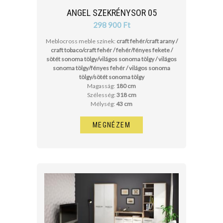
ANGEL SZEKRÉNYSOR 05
298 900 Ft
Meblocross meble színek:
craft fehér/craft arany /
craft tobaco/craft fehér / fehér/fényes fekete /
sötét sonoma tölgy/világos sonoma tölgy / világos
sonoma tölgy/fényes fehér / világos sonoma
tölgy/sötét sonoma tölgy
Magasság:
180 cm
Szélesség:
318 cm
Mélység:
43 cm
MEGNÉZEM