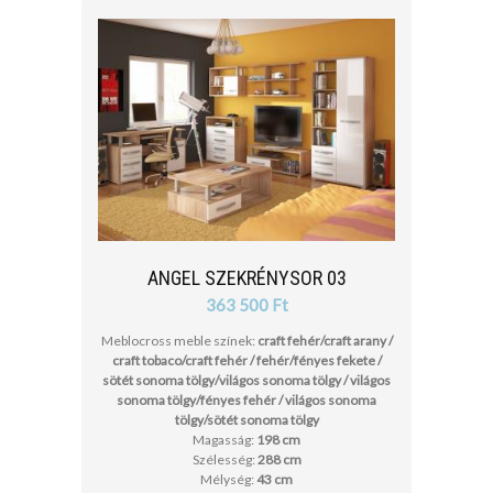
ANGEL SZEKRÉNYSOR 03
363 500 Ft
Meblocross meble színek:
craft fehér/craft arany /
craft tobaco/craft fehér / fehér/fényes fekete /
sötét sonoma tölgy/világos sonoma tölgy / világos
sonoma tölgy/fényes fehér / világos sonoma
tölgy/sötét sonoma tölgy
Magasság:
198 cm
Szélesség:
288 cm
Mélység:
43 cm