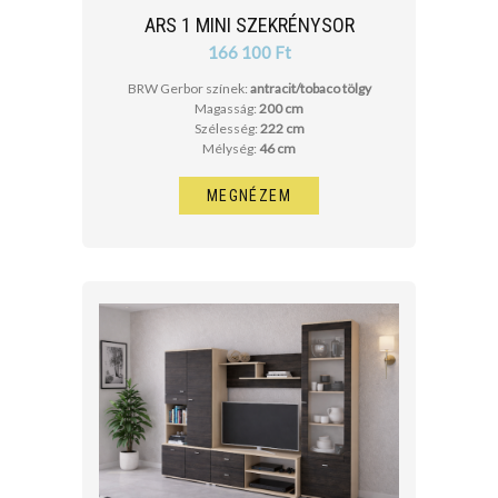
ARS 1 MINI SZEKRÉNYSOR
166 100 Ft
BRW Gerbor színek:
antracit/tobaco tölgy
Magasság:
200 cm
Szélesség:
222 cm
Mélység:
46 cm
MEGNÉZEM