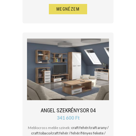
MEGNÉZEM
ANGEL SZEKRÉNYSOR 04
341 600 Ft
Meblocross meble színek:
craft fehér/craft arany /
craft tobaco/craft fehér / fehér/fényes fekete /