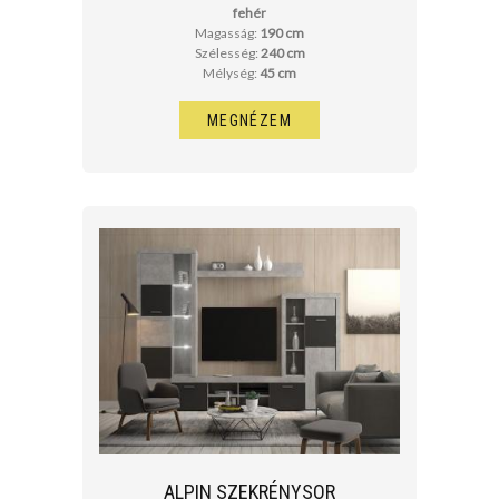
fehér
Magasság:
190 cm
Szélesség:
240 cm
Mélység:
45 cm
MEGNÉZEM
ALPIN SZEKRÉNYSOR