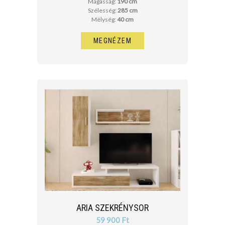
Magasság:
190 cm
Szélesség:
285 cm
Mélység:
40 cm
MEGNÉZEM
ARIA SZEKRÉNYSOR
59 900 Ft