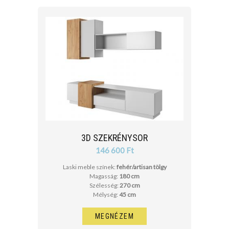
SZÉLESSÉG
cm
cm
MÉLYSÉG
3D SZEKRÉNYSOR
cm
146 600 Ft
cm
Laski meble színek:
fehér/artisan tölgy
Magasság:
180 cm
Szélesség:
270 cm
Mélység:
45 cm
MEGNÉZEM