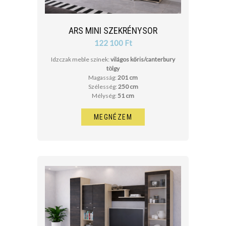
ARS MINI SZEKRÉNYSOR
122 100 Ft
Idzczak meble színek:
világos kőris/canterbury
tölgy
Magasság:
201 cm
Szélesség:
250 cm
Mélység:
51 cm
MEGNÉZEM