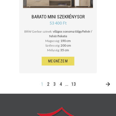
BARATO MINI SZEKRÉNYSOR
53 400 Ft
BRW Gerbor színek:
világos sonoma tölgy/fehér /
fehér/fekete
Magasság:
190 cm
Szélesség:
200 cm
Mélység:
35 cm
MEGNÉZEM
1
2
3
4
...
13