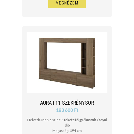
MEGNÉZEM
AURA I 11 SZEKRÉNYSOR
183 600 Ft
Helvetia Meble színek:
fekete tölgy / kasmir / royal
dió
Magasság:
194 cm