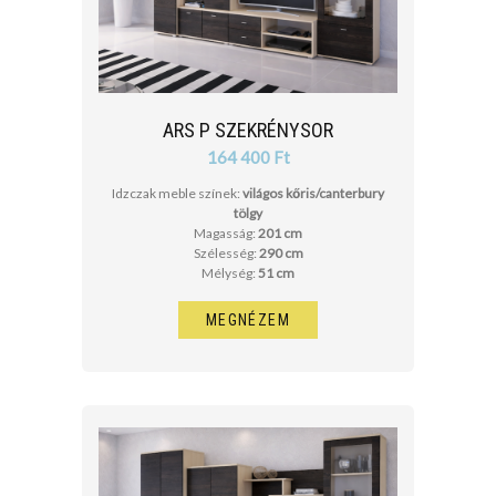
ARS P SZEKRÉNYSOR
164 400 Ft
Idzczak meble színek:
világos kőris/canterbury
tölgy
Magasság:
201 cm
Szélesség:
290 cm
Mélység:
51 cm
MEGNÉZEM