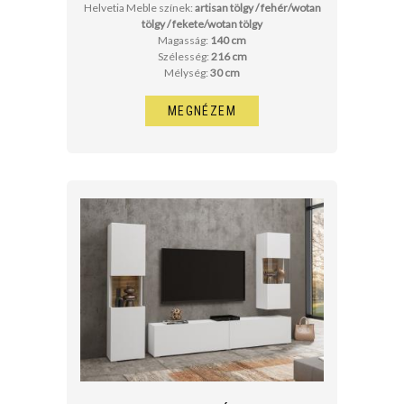
Helvetia Meble színek:
artisan tölgy / fehér/wotan
tölgy / fekete/wotan tölgy
Magasság:
140 cm
Szélesség:
216 cm
Mélység:
30 cm
MEGNÉZEM