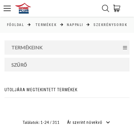
FŐOLDAL
TERMÉKEK
NAPPALI
SZEKRÉNYSOROK
ÁR
Minimum ár
TERMÉKEINK
40000
Ft
SZŰRŐ
Maximum ár
938000
Ft
UTOLJÁRA MEGTEKINTETT TERMÉKEK
MAGASSÁG
cm
Találatok: 1-24 / 311
Ár szerint növekvő
cm