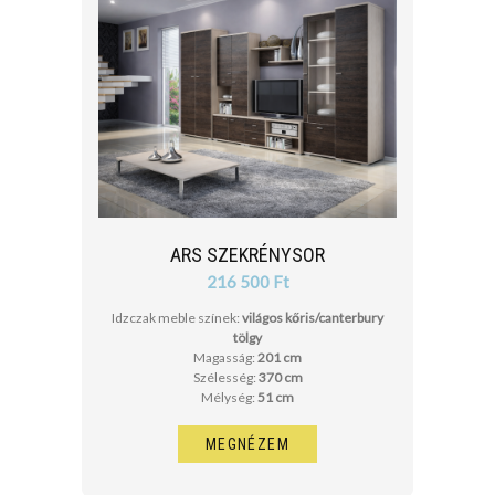
ARS SZEKRÉNYSOR
216 500 Ft
Idzczak meble színek:
világos kőris/canterbury
tölgy
Magasság:
201 cm
Szélesség:
370 cm
Mélység:
51 cm
MEGNÉZEM