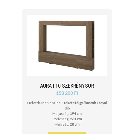
AURA I 10 SZEKRÉNYSOR
158 200 Ft
Helvetia Meble színek:
fekete tölgy / kasmir / royal
dió
Magasság:
194 cm
Szélesség:
261 cm
Mélység:
28 cm