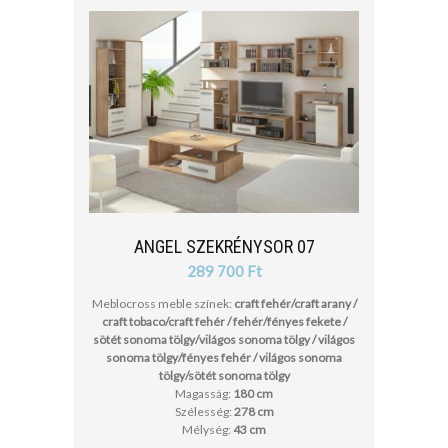
ANGEL SZEKRÉNYSOR 07
289 700 Ft
Meblocross meble színek:
craft fehér/craft arany /
craft tobaco/craft fehér / fehér/fényes fekete /
sötét sonoma tölgy/világos sonoma tölgy / világos
sonoma tölgy/fényes fehér / világos sonoma
tölgy/sötét sonoma tölgy
Magasság:
180 cm
Szélesség:
278 cm
Mélység:
43 cm