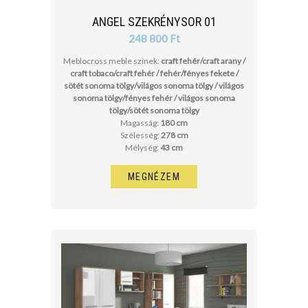
ANGEL SZEKRÉNYSOR 01
248 800 Ft
Meblocross meble színek:
craft fehér/craft arany /
craft tobaco/craft fehér / fehér/fényes fekete /
sötét sonoma tölgy/világos sonoma tölgy / világos
sonoma tölgy/fényes fehér / világos sonoma
tölgy/sötét sonoma tölgy
Magasság:
180 cm
Szélesség:
278 cm
Mélység:
43 cm
MEGNÉZEM