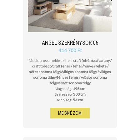
ANGEL SZEKRÉNYSOR 06
414 700 Ft
Meblocross meble színek:
craft fehér/craft arany /
craft tobaco/craft fehér / fehér/fényes fekete /
sötét sonoma tölgy/világos sonoma tölgy / világos
sonoma tölgy/fényes fehér / világos sonoma
tölgy/sötét sonoma tölgy
Magasság:
198 cm
Szélesség:
300 cm
Mélység:
53 cm
MEGNÉZEM