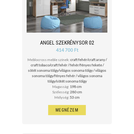
ANGEL SZEKRÉNYSOR 02
414 700 Ft
Meblocross meble színek:
craft fehér/craft arany /
craft tobaco/craft fehér / fehér/fényes fekete /
sötét sonoma tölgy/világos sonoma tölgy / világos
sonoma tölgy/fényes fehér / világos sonoma
tölgy/sötét sonoma tölgy
Magasság:
198 cm
Szélesség:
280 cm
Mélység:
53 cm
MEGNÉZEM