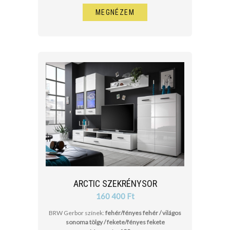
MEGNÉZEM
ARCTIC SZEKRÉNYSOR
160 400 Ft
BRW Gerbor színek:
fehér/fényes fehér / világos
sonoma tölgy / fekete/fényes fekete