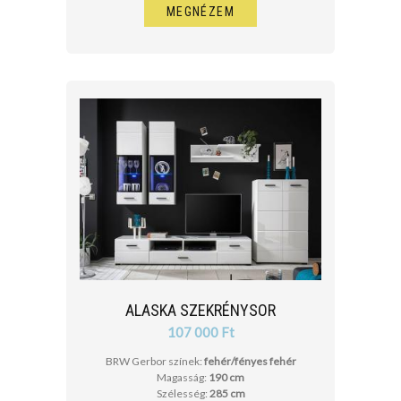
MEGNÉZEM
ALASKA SZEKRÉNYSOR
107 000 Ft
BRW Gerbor színek:
fehér/fényes fehér
Magasság:
190 cm
Szélesség:
285 cm