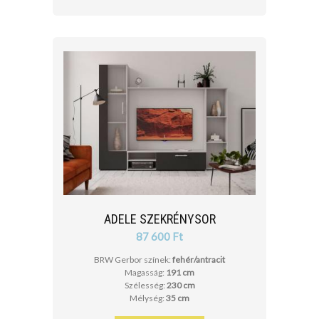
ADELE SZEKRÉNYSOR
87 600 Ft
BRW Gerbor színek:
fehér/antracit
Magasság:
191 cm
Szélesség:
230 cm
Mélység:
35 cm