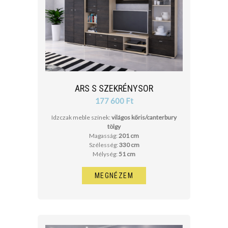
ARS S SZEKRÉNYSOR
177 600 Ft
Idzczak meble színek:
világos kőris/canterbury
tölgy
Magasság:
201 cm
Szélesség:
330 cm
Mélység:
51 cm
MEGNÉZEM