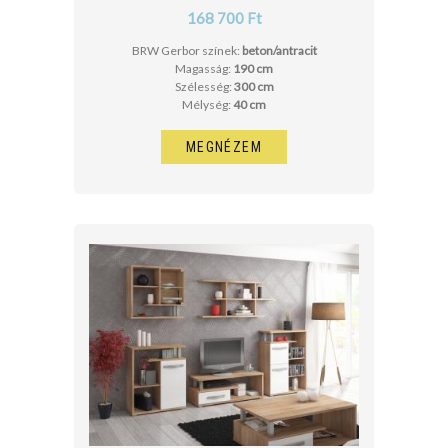
168 700 Ft
BRW Gerbor színek:
beton/antracit
Magasság:
190 cm
Szélesség:
300 cm
Mélység:
40 cm
MEGNÉZEM