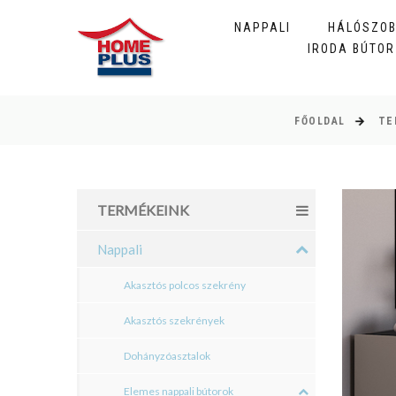
NAPPALI
HÁLÓSZO
IRODA BÚTOR
FŐOLDAL
TE
TERMÉKEINK
Nappali
Akasztós polcos szekrény
Akasztós szekrények
Dohányzóasztalok
Elemes nappali bútorok