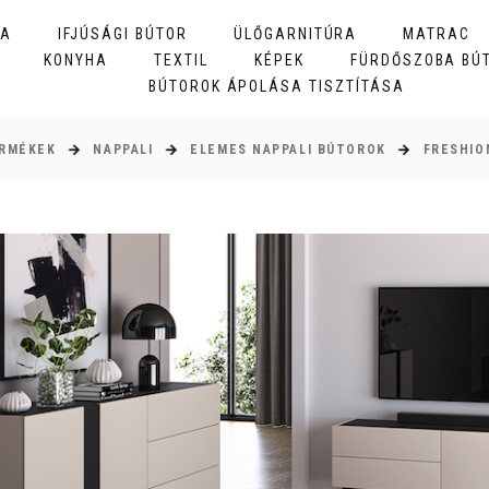
BA
IFJÚSÁGI BÚTOR
ÜLŐGARNITÚRA
MATRAC
KONYHA
TEXTIL
KÉPEK
FÜRDŐSZOBA BÚ
BÚTOROK ÁPOLÁSA TISZTÍTÁSA
RMÉKEK
NAPPALI
ELEMES NAPPALI BÚTOROK
FRESHIO