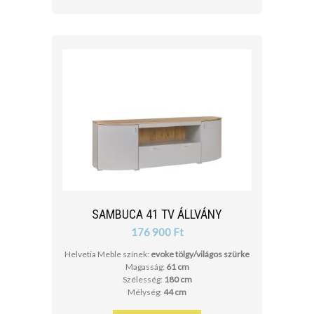
SAMBUCA 41 TV ÁLLVÁNY
176 900 Ft
Helvetia Meble színek:
evoke tölgy/világos szürke
Magasság:
61 cm
Szélesség:
180 cm
Mélység:
44 cm