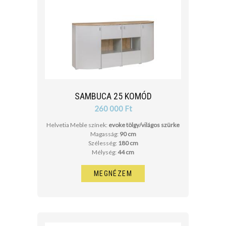
SAMBUCA 25 KOMÓD
260 000 Ft
Helvetia Meble színek:
evoke tölgy/világos szürke
Magasság:
90 cm
Szélesség:
180 cm
Mélység:
44 cm
MEGNÉZEM