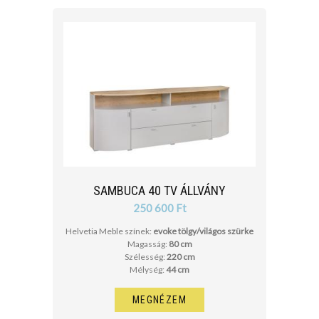
SAMBUCA 40 TV ÁLLVÁNY
250 600 Ft
Helvetia Meble színek:
evoke tölgy/világos szürke
Magasság:
80 cm
Szélesség:
220 cm
Mélység:
44 cm
MEGNÉZEM