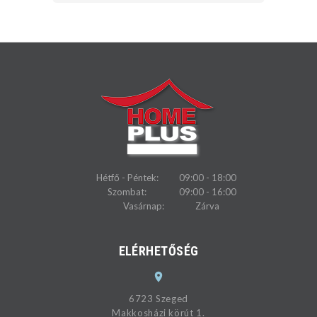
Hétfő - Péntek:
09:00 - 18:00
Szombat:
09:00 - 16:00
Vasárnap:
Zárva
ELÉRHETŐSÉG
6723 Szeged
Makkosházi körút 1.