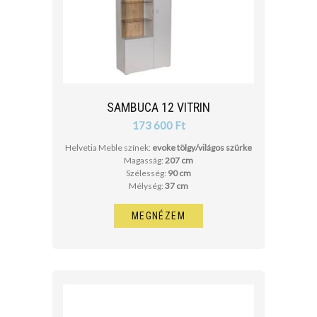
SAMBUCA 12 VITRIN
173 600 Ft
Helvetia Meble színek:
evoke tölgy/világos szürke
Magasság:
207 cm
Szélesség:
90 cm
Mélység:
37 cm
MEGNÉZEM