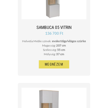
SAMBUCA 05 VITRIN
136 700 Ft
Helvetia Meble színek:
evoke tölgy/világos szürke
Magasság:
207 cm
Szélesség:
55 cm
Mélység:
37 cm
MEGNÉZEM