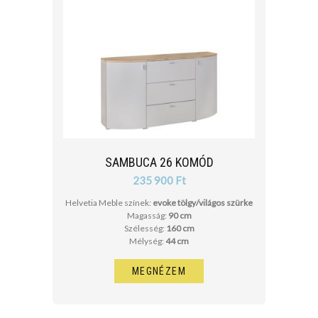
SAMBUCA 26 KOMÓD
235 900 Ft
Helvetia Meble színek:
evoke tölgy/világos szürke
Magasság:
90 cm
Szélesség:
160 cm
Mélység:
44 cm
MEGNÉZEM