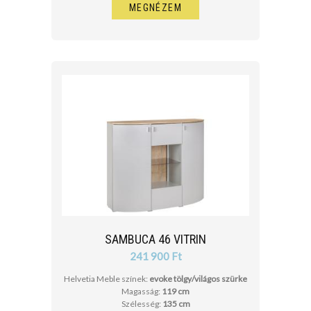
MEGNÉZEM
SAMBUCA 46 VITRIN
241 900 Ft
Helvetia Meble színek:
evoke tölgy/világos szürke
Magasság:
119 cm
Szélesség:
135 cm