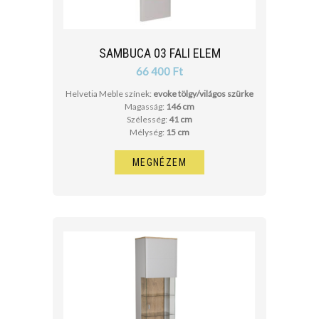
SAMBUCA 03 FALI ELEM
66 400 Ft
Helvetia Meble színek:
evoke tölgy/világos szürke
Magasság:
146 cm
Szélesség:
41 cm
Mélység:
15 cm
MEGNÉZEM