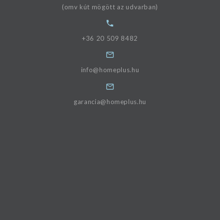
(omv kút mögött az udvarban)
+36 20 509 8482
info@homeplus.hu
garancia@homeplus.hu