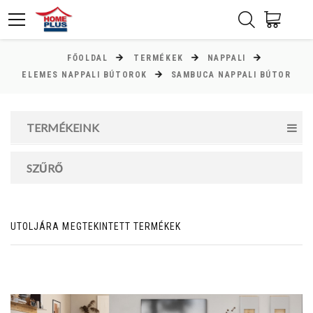
FŐOLDAL
TERMÉKEK
NAPPALI
ÁR
ELEMES NAPPALI BÚTOROK
SAMBUCA NAPPALI BÚTOR
Minimum ár
TERMÉKEINK
6000
Ft
Maximum ár
SZŰRŐ
260000
Ft
UTOLJÁRA MEGTEKINTETT TERMÉKEK
MAGASSÁG
cm
cm