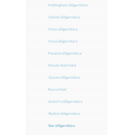
Nottingham ülőgarnitúra
Odeon ülőgarnitúra
Onyx ülőgarnitúra
Oreo ülőgarnitúra
Panama ülőgarnitúra
Parade Style fotel
Queen ülőgarnitúra
Rocco fotel
Santa Fe ülőgarnitúra
Skyline ülőgarnitúra
Star ülőgarnitúra