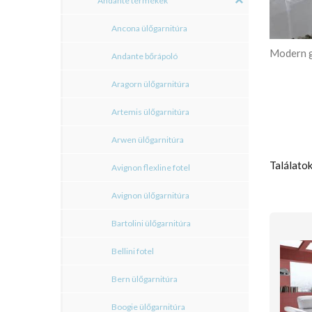
Andante termékek
Ancona ülőgarnitúra
Modern g
Andante bőrápoló
Aragorn ülőgarnitúra
Artemis ülőgarnitúra
Arwen ülőgarnitúra
Találatok
Avignon flexline fotel
Avignon ülőgarnitúra
Bartolini ülőgarnitúra
Bellini fotel
Bern ülőgarnitúra
Boogie ülőgarnitúra