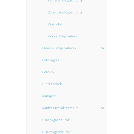
Winston ülőgarnitúra
Zanzibar ülőgarnitúra
Zoe fotel
Zorka ülőgarnitúra
Elemes ülőgarnítúrák
Fotelágyak
Fotelek
Hintaszékek
Kanapék
Kanizsa trend termékek
L sarokgarnitúrák
U sarokgarnitúrák