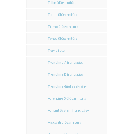
Tallin ülőgarnitúra
Tango ülőgarnitúra
Tiamo ülőgarnitúra
Tonga ülőgarnitúra
Travis fotel
Trendline A franciaágy
Trendline B franciaágy
Trendline éjjeliszekrény
Valentine 3 ülőgarnitúra
Variant System franciaágy
Visconti ülőgarnitúra