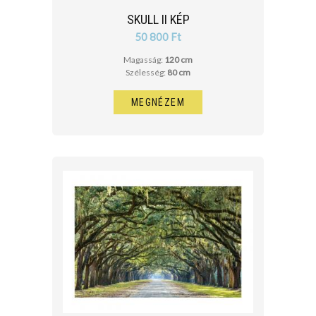
SKULL II KÉP
50 800 Ft
Magasság:
120 cm
Szélesség:
80 cm
MEGNÉZEM