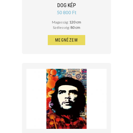
DOG KÉP
50 800 Ft
Magasság:
120 cm
Szélesség:
80 cm
MEGNÉZEM