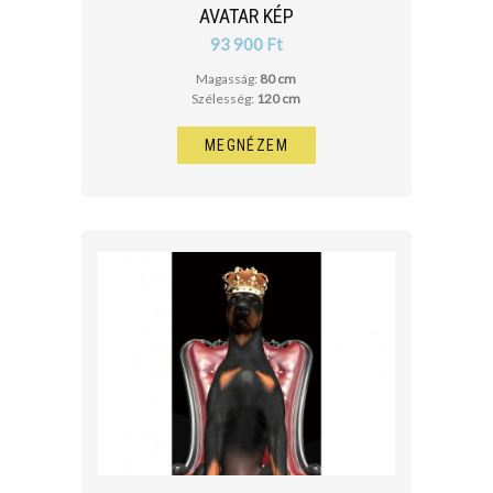
AVATAR KÉP
93 900 Ft
Magasság:
80 cm
Szélesség:
120 cm
MEGNÉZEM