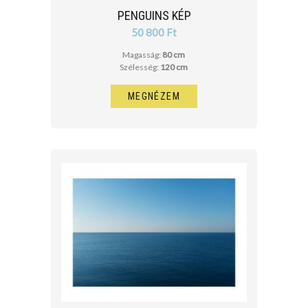
PENGUINS KÉP
50 800 Ft
Magasság:
80 cm
Szélesség:
120 cm
MEGNÉZEM