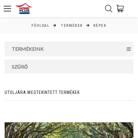
FŐOLDAL
TERMÉKEK
KÉPEK
ÁR
Minimum ár
TERMÉKEINK
50000
Ft
SZŰRŐ
Maximum ár
94000
Ft
UTOLJÁRA MEGTEKINTETT TERMÉKEK
MAGASSÁG
cm
cm