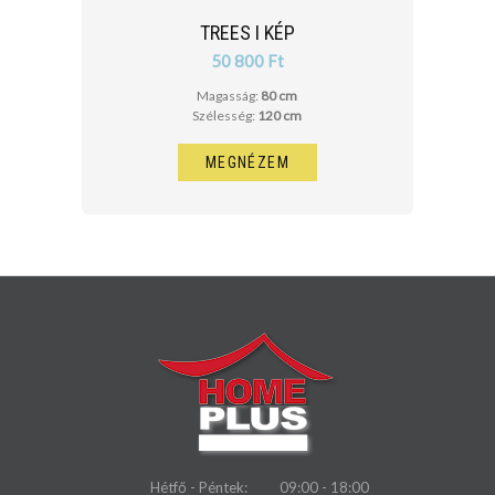
TREES I KÉP
50 800 Ft
Magasság:
80 cm
Szélesség:
120 cm
MEGNÉZEM
Hétfő - Péntek:
09:00 - 18:00