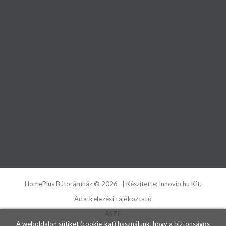
HomePlus Bútoráruház
©
2026
| Készítette:
Innovip.hu Kft.
Adatkelezési tájékoztató
ÁSZF
A weboldalon sütiket (cookie-kat) használunk, hogy a biztonságos