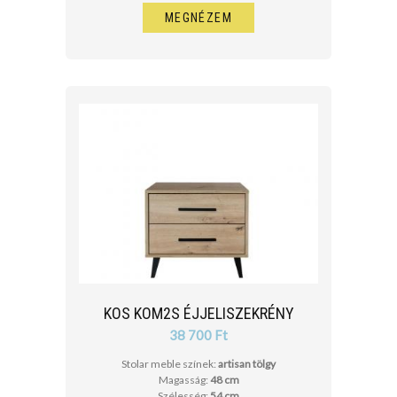
MEGNÉZEM
KOS KOM2S ÉJJELISZEKRÉNY
38 700 Ft
Stolar meble színek:
artisan tölgy
Magasság:
48 cm
Szélesség:
54 cm