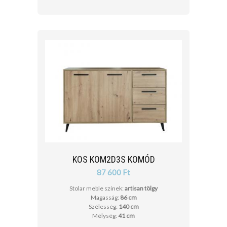
KOS KOM2D3S KOMÓD
87 600 Ft
Stolar meble színek:
artisan tölgy
Magasság:
86 cm
Szélesség:
140 cm
Mélység:
41 cm