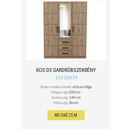
KOS D3 GARDRÓBSZEKRÉNY
173 200 Ft
Stolar meble színek:
artisan tölgy
Magasság:
200 cm
Szélesség:
149 cm
Mélység:
58 cm
MEGNÉZEM