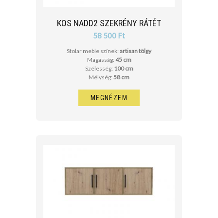
KOS NADD2 SZEKRÉNY RÁTÉT
58 500 Ft
Stolar meble színek:
artisan tölgy
Magasság:
45 cm
Szélesség:
100 cm
Mélység:
58 cm
MEGNÉZEM