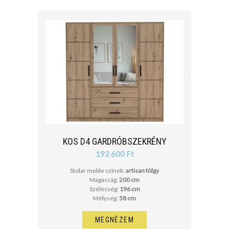
KOS D4 GARDRÓBSZEKRÉNY
192 600 Ft
Stolar meble színek:
artisan tölgy
Magasság:
200 cm
Szélesség:
196 cm
Mélység:
58 cm
MEGNÉZEM