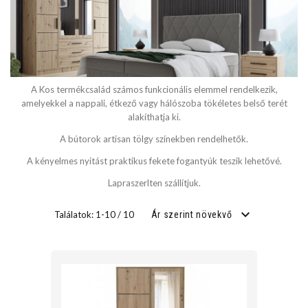
SZÉLESSÉG
cm
A Kos termékcsalád számos funkcionális elemmel rendelkezik,
cm
amelyekkel a nappali, étkező vagy hálószoba tökéletes belső terét
alakíthatja ki.
A bútorok artisan tölgy színekben rendelhetők.
MÉLYSÉG
A kényelmes nyitást praktikus fekete fogantyúk teszik lehetővé.
Lapraszerlten szállítjuk.
cm
Találatok: 1-10 / 10
Ár szerint növekvő
cm