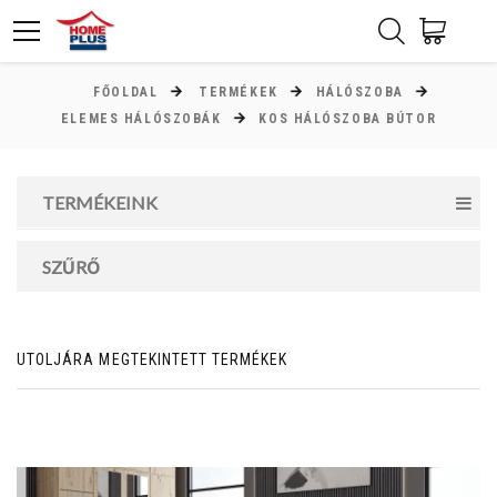
FŐOLDAL
TERMÉKEK
HÁLÓSZOBA
ÁR
ELEMES HÁLÓSZOBÁK
KOS HÁLÓSZOBA BÚTOR
Minimum ár
TERMÉKEINK
38000
Ft
Maximum ár
SZŰRŐ
193000
Ft
UTOLJÁRA MEGTEKINTETT TERMÉKEK
MAGASSÁG
cm
cm