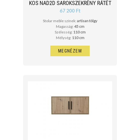
KOS NAD2D SAROKSZEKRÉNY RÁTÉT
67 200 Ft
Stolar meble színek:
artisan tölgy
Magasság:
45 cm
Szélesség:
110 cm
Mélység:
110 cm
MEGNÉZEM