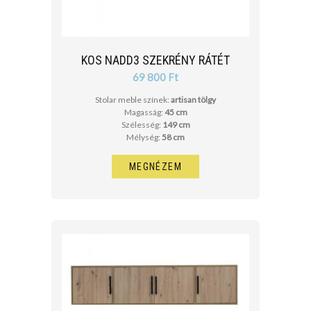
KOS NADD3 SZEKRÉNY RÁTÉT
69 800 Ft
Stolar meble színek:
artisan tölgy
Magasság:
45 cm
Szélesség:
149 cm
Mélység:
58 cm
MEGNÉZEM