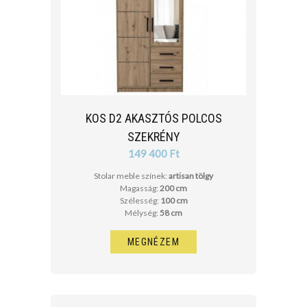
KOS D2 AKASZTÓS POLCOS
SZEKRÉNY
149 400 Ft
Stolar meble színek:
artisan tölgy
Magasság:
200 cm
Szélesség:
100 cm
Mélység:
58 cm
MEGNÉZEM