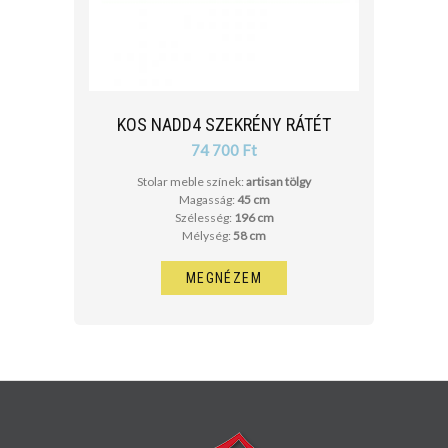
KOS NADD4 SZEKRÉNY RÁTÉT
74 700 Ft
Stolar meble színek:
artisan tölgy
Magasság:
45 cm
Szélesség:
196 cm
Mélység:
58 cm
MEGNÉZEM