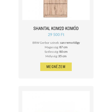
SHANTAL KOM2D KOMÓD
29 500 Ft
BRW Gerbor színek:
san remo tölgy
Magasság:
87 cm
Szélesség:
80 cm
Mélység:
35 cm
MEGNÉZEM