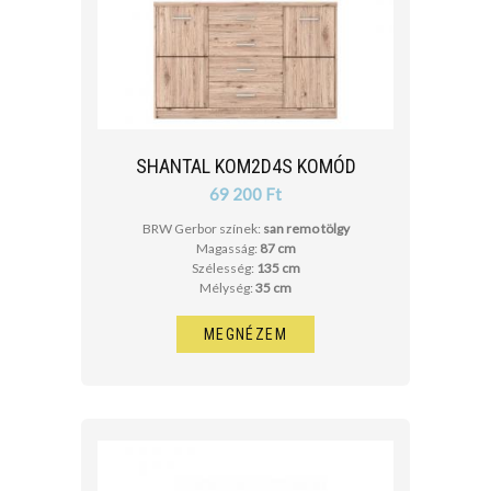
SHANTAL KOM2D4S KOMÓD
69 200 Ft
BRW Gerbor színek:
san remo tölgy
Magasság:
87 cm
Szélesség:
135 cm
Mélység:
35 cm
MEGNÉZEM