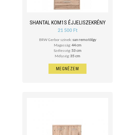
SHANTAL KOM1S ÉJJELISZEKRÉNY
21 500 Ft
BRW Gerbor színek:
san remo tölgy
Magasság:
44 cm
Szélesség:
53 cm
Mélység:
35 cm
MEGNÉZEM