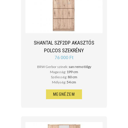
SHANTAL SZF2DP AKASZTÓS
POLCOS SZEKRÉNY
76 000 Ft
BRW Gerbor színek:
san remo tölgy
Magasság:
199 cm
Szélesség:
80 cm
Mélység:
54 cm
MEGNÉZEM