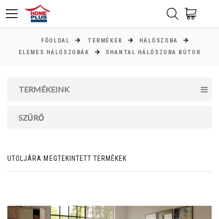
FŐOLDAL
TERMÉKEK
HÁLÓSZOBA
ÁR
ELEMES HÁLÓSZOBÁK
SHANTAL HÁLÓSZOBA BÚTOR
Minimum ár
TERMÉKEINK
6000
Ft
Maximum ár
SZŰRŐ
119000
Ft
UTOLJÁRA MEGTEKINTETT TERMÉKEK
MAGASSÁG
cm
cm