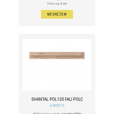
Mélység:
2 cm
MEGNÉZEM
SHANTAL POL120 FALI POLC
6 800 Ft
BRW Gerbor színek:
san remo tölgy