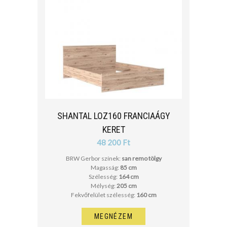
SHANTAL LOZ160 FRANCIAÁGY
KERET
48 200 Ft
BRW Gerbor színek:
san remo tölgy
Magasság:
85 cm
Szélesség:
164 cm
Mélység:
205 cm
Fekvőfelület szélesség:
160 cm
MEGNÉZEM