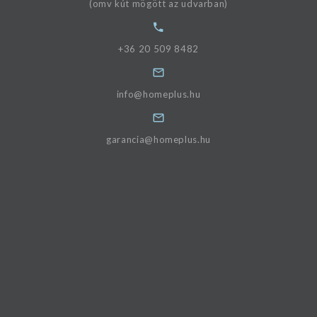
(omv kút mögött az udvarban)
+36 20 509 8482
info@homeplus.hu
garancia@homeplus.hu