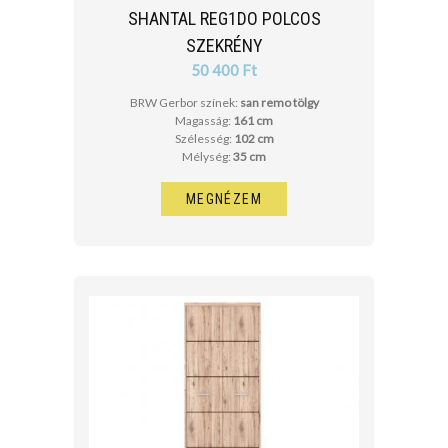
SHANTAL REG1DO POLCOS
SZEKRÉNY
50 400 Ft
BRW Gerbor színek:
san remo tölgy
Magasság:
161 cm
Szélesség:
102 cm
Mélység:
35 cm
MEGNÉZEM