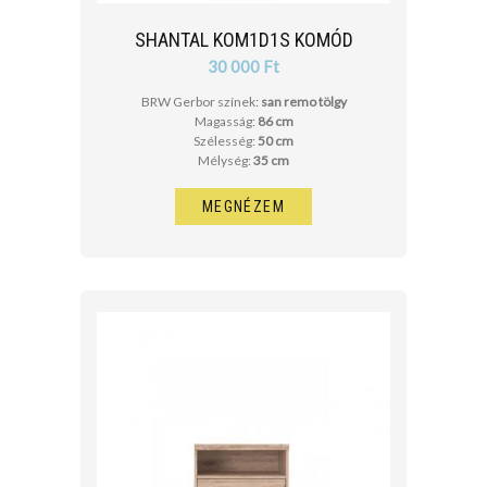
cm
SHANTAL KOM1D1S KOMÓD
cm
30 000 Ft
BRW Gerbor színek:
san remo tölgy
Magasság:
86 cm
Szélesség:
50 cm
Mélység:
35 cm
MEGNÉZEM