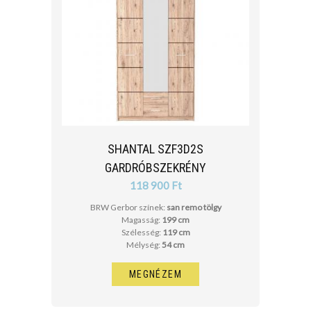
SHANTAL SZF3D2S
GARDRÓBSZEKRÉNY
118 900 Ft
BRW Gerbor színek:
san remo tölgy
Magasság:
199 cm
Szélesség:
119 cm
Mélység:
54 cm
MEGNÉZEM