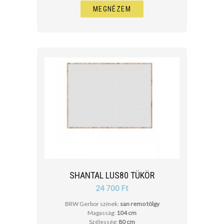
MEGNÉZEM
SHANTAL LUS80 TÜKÖR
24 700 Ft
BRW Gerbor színek:
san remo tölgy
Magasság:
104 cm
Szélesség:
80 cm