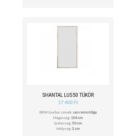
SHANTAL LUS50 TÜKÖR
17 400 Ft
BRW Gerbor színek:
san remo tölgy
Magasság:
104 cm
Szélesség:
50 cm
Mélység:
2 cm