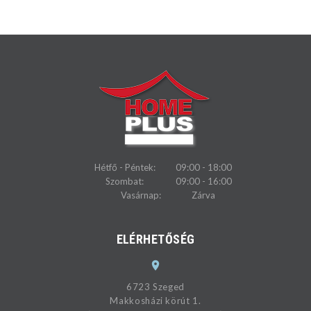
Hétfő - Péntek:
09:00 - 18:00
Szombat:
09:00 - 16:00
Vasárnap:
Zárva
ELÉRHETŐSÉG
6723 Szeged
Makkosházi körút 1.