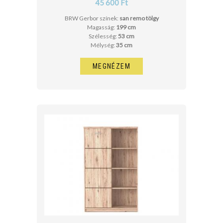
45 600 Ft
BRW Gerbor színek:
san remo tölgy
Magasság:
199 cm
Szélesség:
53 cm
Mélység:
35 cm
MEGNÉZEM