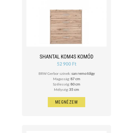
SHANTAL KOM4S KOMÓD
52 900 Ft
BRW Gerbor színek:
san remo tölgy
Magasság:
87 cm
Szélesség:
80 cm
Mélység:
35 cm
MEGNÉZEM