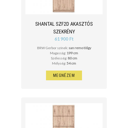
SHANTAL SZF2D AKASZTÓS
SZEKRÉNY
61 900 Ft
BRW Gerbor színek:
san remo tölgy
Magasság:
199 cm
Szélesség:
80 cm
Mélység:
54 cm
MEGNÉZEM