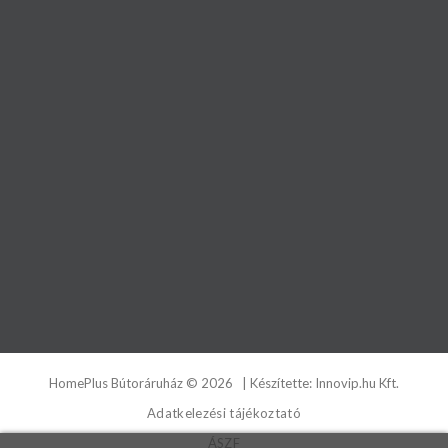
HomePlus Bútoráruház
©
2026
| Készítette:
Innovip.hu Kft.
Adatkelezési tájékoztató
ÁSZF