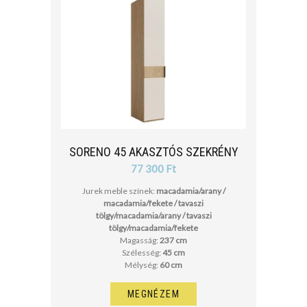
SORENO 45 AKASZTÓS SZEKRÉNY
77 300 Ft
Jurek meble színek:
macadamia/arany /
macadamia/fekete / tavaszi
tölgy/macadamia/arany / tavaszi
tölgy/macadamia/fekete
Magasság:
237 cm
Szélesség:
45 cm
Mélység:
60 cm
MEGNÉZEM