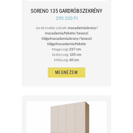
SORENO 135 GARDRÓBSZEKRÉNY
190 100 Ft
Jurek meble színek:
macadamia/arany /
macadamia/fekete / tavaszi
tölgy/macadamia/arany / tavaszi
tölgy/macadamia/fekete
Magasság:
237 cm
Szélesség:
135 cm
Mélység:
60 cm
MEGNÉZEM