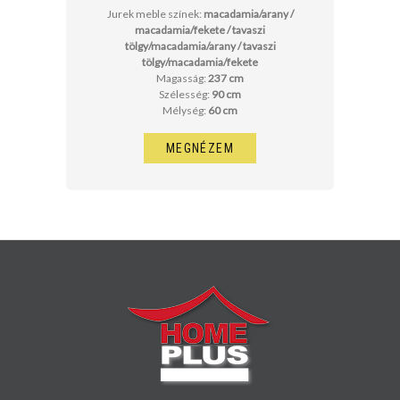
Jurek meble színek:
macadamia/arany /
macadamia/fekete / tavaszi
tölgy/macadamia/arany / tavaszi
tölgy/macadamia/fekete
Magasság:
237 cm
Szélesség:
90 cm
Mélység:
60 cm
MEGNÉZEM