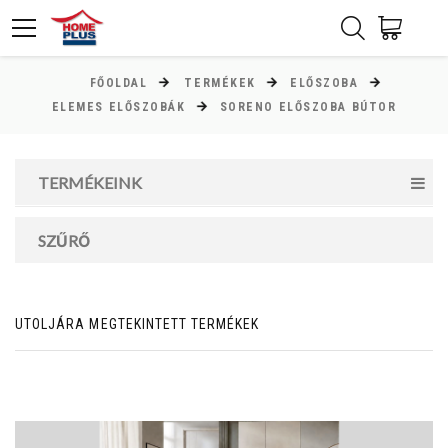
FŐOLDAL
TERMÉKEK
ELŐSZOBA
ÁR
ELEMES ELŐSZOBÁK
SORENO ELŐSZOBA BÚTOR
Minimum ár
TERMÉKEINK
77000
Ft
Maximum ár
SZŰRŐ
247000
Ft
UTOLJÁRA MEGTEKINTETT TERMÉKEK
MAGASSÁG
cm
cm