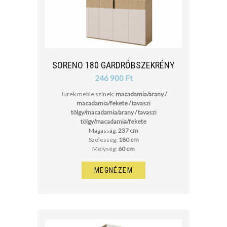
SORENO 180 GARDRÓBSZEKRÉNY
246 900 Ft
Jurek meble színek:
macadamia/arany /
macadamia/fekete / tavaszi
tölgy/macadamia/arany / tavaszi
tölgy/macadamia/fekete
Magasság:
237 cm
Szélesség:
180 cm
Mélység:
60 cm
MEGNÉZEM