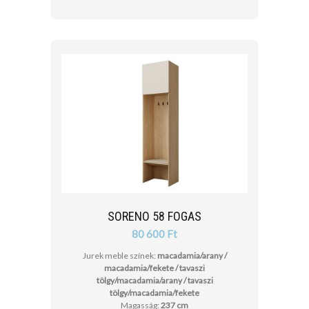
SORENO 58 FOGAS
80 600 Ft
Jurek meble színek:
macadamia/arany /
macadamia/fekete / tavaszi
tölgy/macadamia/arany / tavaszi
tölgy/macadamia/fekete
Magasság:
237 cm