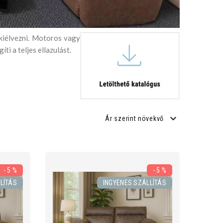
 kiélvezni. Motoros vagy
i a teljes ellazulást.
Ár szerint növekvő
- 5 %
- 5 %
LÍTÁS
INGYENES SZÁLLÍTÁS