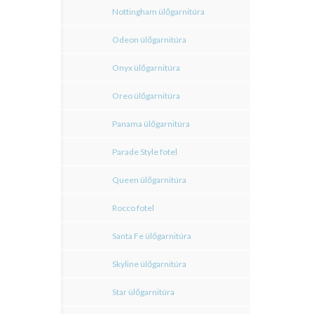
Nottingham ülőgarnitúra
Odeon ülőgarnitúra
Onyx ülőgarnitúra
Oreo ülőgarnitúra
Panama ülőgarnitúra
Parade Style fotel
Queen ülőgarnitúra
Rocco fotel
Santa Fe ülőgarnitúra
Skyline ülőgarnitúra
Star ülőgarnitúra