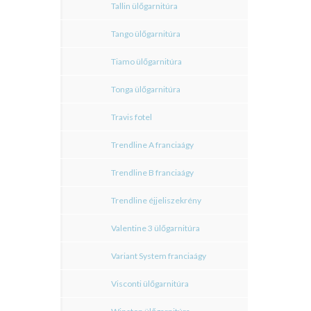
Tallin ülőgarnitúra
Tango ülőgarnitúra
Tiamo ülőgarnitúra
Tonga ülőgarnitúra
Travis fotel
Trendline A franciaágy
Trendline B franciaágy
Trendline éjjeliszekrény
Valentine 3 ülőgarnitúra
Variant System franciaágy
Visconti ülőgarnitúra