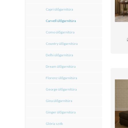
Capri ülőgarnitúra
Carvell ülőgarnitúra
Como ülőgarnitúra
Country ülőgarnitúra
Delhi ülőgarnitúra
Dream ülőgarnitúra
Florenz ülőgarnitúra
George ülőgarnitúra
Gina ülőgarnitúra
Ginger ülőgarnitúra
Glória szék