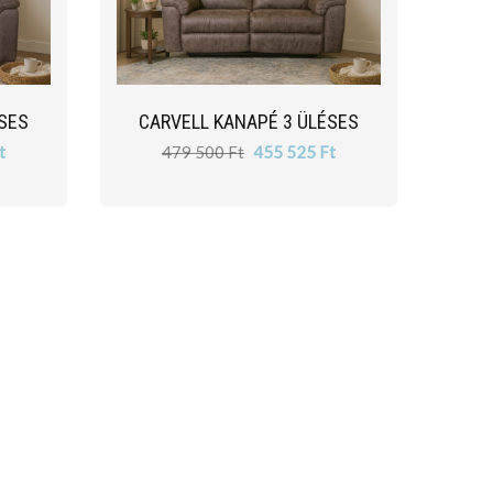
SES
CARVELL KANAPÉ 3 ÜLÉSES
t
479 500 Ft
455 525 Ft