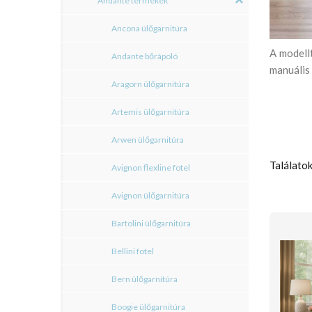
Andante termékek
Ancona ülőgarnitúra
A modell
Andante bőrápoló
manuális 
Aragorn ülőgarnitúra
Artemis ülőgarnitúra
Arwen ülőgarnitúra
Találatok
Avignon flexline fotel
Avignon ülőgarnitúra
Bartolini ülőgarnitúra
Bellini fotel
Bern ülőgarnitúra
Boogie ülőgarnitúra