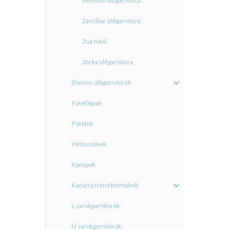
Winston ülőgarnitúra
Zanzibar ülőgarnitúra
Zoe fotel
Zorka ülőgarnitúra
Elemes ülőgarnítúrák
Fotelágyak
Fotelek
Hintaszékek
Kanapék
Kanizsa trend termékek
L sarokgarnitúrák
U sarokgarnitúrák