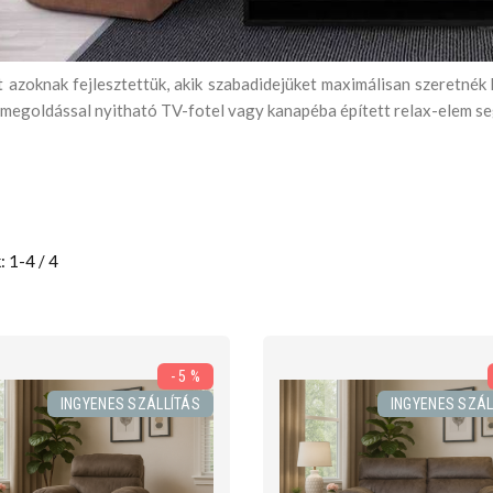
t azoknak fejlesztettük, akik szabadidejüket maximálisan szeretnék
megoldással nyitható TV-fotel vagy kanapéba épített relax-elem segít
: 1-4 / 4
- 5 %
INGYENES SZÁLLÍTÁS
INGYENES SZÁL