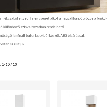
rmékcsalád egyedi falegységet alkot a nappaliban, ötvözve a funkcio
ió különboző színváltozatban rendelhető.
nőségő laminált bútorlapokból készül, ABS élzárással.
elten szállítjuk.
: 1-10 / 10