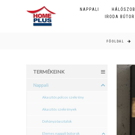
NAPPALI
HÁLÓSZO
IRODA BÚTOR
FŐOLDAL
TERMÉKEINK
Nappali
Akasztós polcos szekrény
Akasztós szekrények
Dohányzóasztalok
Elemes nappali bútorok