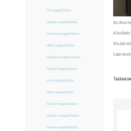
3D nappali bútor
Adagio nappali bútor
Az Ava te
A kollekc
Ademo mappali bútor
Kiváló mi
Aktiv nappali bútor
Lapraszer
Alabama nappali bútor
Alaska nappali bútor
Találatok
Alsy nappali bútor
Alva nappali bútor
Amaro nappali bútor
Amber I nappali bútor
Amino nappali bútor