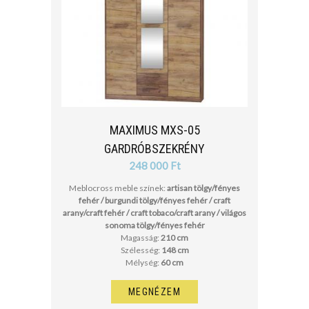
MAXIMUS MXS-05
GARDRÓBSZEKRÉNY
248 000 Ft
Meblocross meble színek:
artisan tölgy/fényes
fehér / burgundi tölgy/fényes fehér / craft
arany/craft fehér / craft tobaco/craft arany / világos
sonoma tölgy/fényes fehér
Magasság:
210 cm
Szélesség:
148 cm
Mélység:
60 cm
MEGNÉZEM