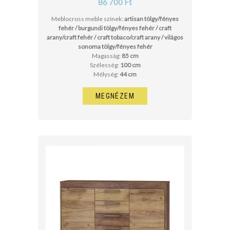
86 700 Ft
Meblocross meble színek:
artisan tölgy/fényes
fehér / burgundi tölgy/fényes fehér / craft
arany/craft fehér / craft tobaco/craft arany / világos
sonoma tölgy/fényes fehér
Magasság:
85 cm
Szélesség:
100 cm
Mélység:
44 cm
MEGNÉZEM