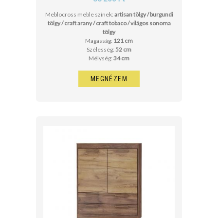
Meblocross meble színek:
artisan tölgy / burgundi
tölgy / craft arany / craft tobaco / világos sonoma
tölgy
Magasság:
121 cm
Szélesség:
52 cm
Mélység:
34 cm
MEGNÉZEM