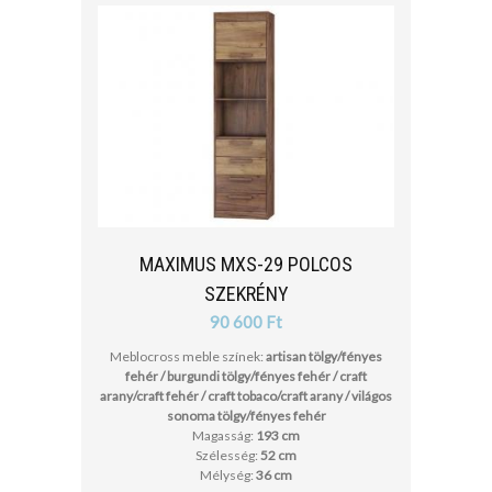
MAXIMUS MXS-29 POLCOS
SZEKRÉNY
90 600 Ft
Meblocross meble színek:
artisan tölgy/fényes
fehér / burgundi tölgy/fényes fehér / craft
arany/craft fehér / craft tobaco/craft arany / világos
sonoma tölgy/fényes fehér
Magasság:
193 cm
Szélesség:
52 cm
Mélység:
36 cm