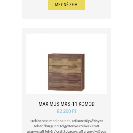
MEGNÉZEM
MAXIMUS MXS-11 KOMÓD
82 200 Ft
Meblocross meble színek:
artisan tölgy/fényes
fehér / burgundi tölgy/fényes fehér / craft
arany/craft fehér / craft tobaco/craft arany / világos