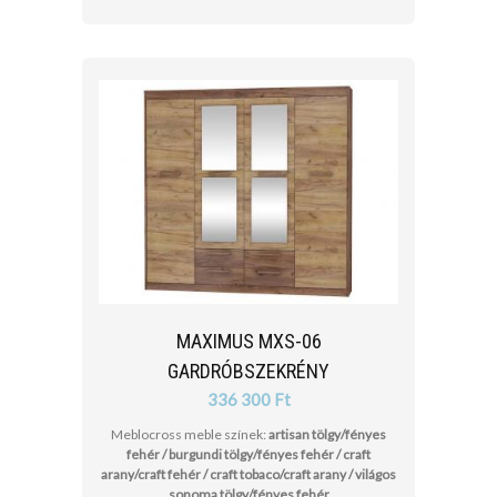
MAXIMUS MXS-06
GARDRÓBSZEKRÉNY
336 300 Ft
Meblocross meble színek:
artisan tölgy/fényes
fehér / burgundi tölgy/fényes fehér / craft
arany/craft fehér / craft tobaco/craft arany / világos
sonoma tölgy/fényes fehér