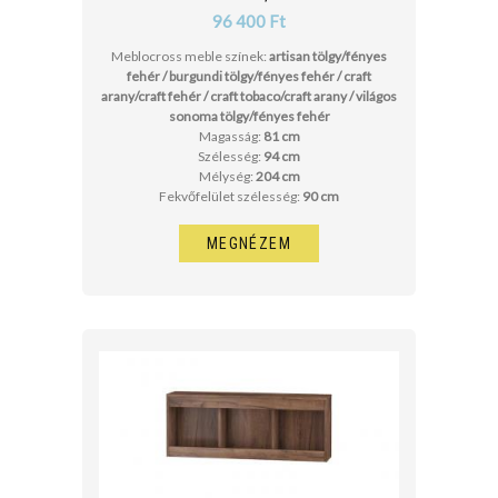
96 400 Ft
Meblocross meble színek:
artisan tölgy/fényes
fehér / burgundi tölgy/fényes fehér / craft
arany/craft fehér / craft tobaco/craft arany / világos
sonoma tölgy/fényes fehér
Magasság:
81 cm
Szélesség:
94 cm
Mélység:
204 cm
Fekvőfelület szélesség:
90 cm
MEGNÉZEM