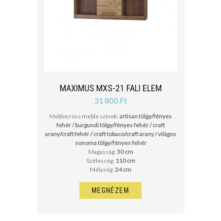
MAXIMUS MXS-21 FALI ELEM
31 800 Ft
Meblocross meble színek:
artisan tölgy/fényes
fehér / burgundi tölgy/fényes fehér / craft
arany/craft fehér / craft tobaco/craft arany / világos
sonoma tölgy/fényes fehér
Magasság:
50 cm
Szélesség:
110 cm
Mélység:
24 cm
MEGNÉZEM