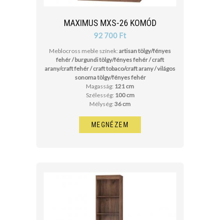
MAXIMUS MXS-26 KOMÓD
92 700 Ft
Meblocross meble színek:
artisan tölgy/fényes
fehér / burgundi tölgy/fényes fehér / craft
arany/craft fehér / craft tobaco/craft arany / világos
sonoma tölgy/fényes fehér
Magasság:
121 cm
Szélesség:
100 cm
Mélység:
36 cm
MEGNÉZEM