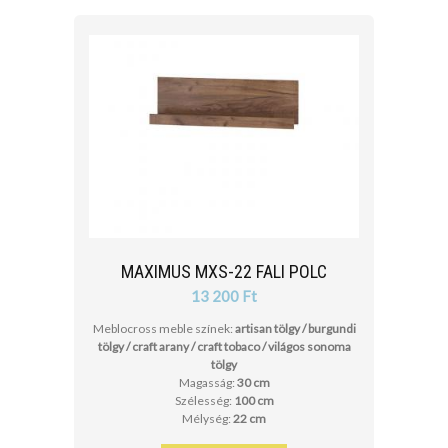
MAXIMUS MXS-22 FALI POLC
13 200 Ft
Meblocross meble színek:
artisan tölgy / burgundi
tölgy / craft arany / craft tobaco / világos sonoma
tölgy
Magasság:
30 cm
Szélesség:
100 cm
Mélység:
22 cm