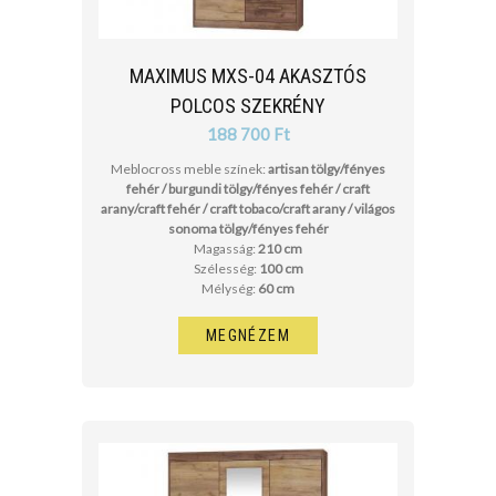
MAXIMUS MXS-04 AKASZTÓS
POLCOS SZEKRÉNY
188 700 Ft
Meblocross meble színek:
artisan tölgy/fényes
fehér / burgundi tölgy/fényes fehér / craft
arany/craft fehér / craft tobaco/craft arany / világos
sonoma tölgy/fényes fehér
Magasság:
210 cm
Szélesség:
100 cm
Mélység:
60 cm
MEGNÉZEM