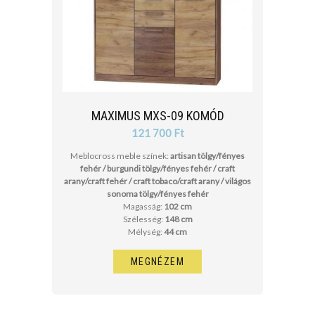
MAXIMUS MXS-09 KOMÓD
121 700 Ft
Meblocross meble színek:
artisan tölgy/fényes
fehér / burgundi tölgy/fényes fehér / craft
arany/craft fehér / craft tobaco/craft arany / világos
sonoma tölgy/fényes fehér
Magasság:
102 cm
Szélesség:
148 cm
Mélység:
44 cm
MEGNÉZEM