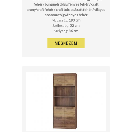
fehér / burgundi tölgy/fényes fehér / craft
arany/craft fehér / craft tobaco/craft fehér / világos
sonoma tölgy/fényes fehér
Magasság:
193 cm
Szélesség:
52 cm
Mélység:
36 cm
MEGNÉZEM