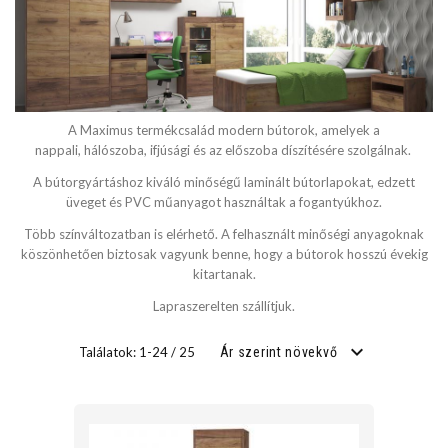
SZÉLESSÉG
cm
A Maximus termékcsalád modern bútorok, amelyek a
cm
nappali, hálószoba, ifjúsági és az előszoba díszítésére szolgálnak.
A bútorgyártáshoz kiváló minőségű laminált bútorlapokat, edzett
üveget és PVC műanyagot használtak a fogantyúkhoz.
MÉLYSÉG
Több színváltozatban is elérhető. A felhasznált minőségi anyagoknak
köszönhetően biztosak vagyunk benne, hogy a bútorok hosszú évekig
kitartanak.
cm
Lapraszerelten szállítjuk.
cm
Találatok: 1-24 / 25
Ár szerint növekvő
FEKVŐFELÜLET SZÉLESSÉG