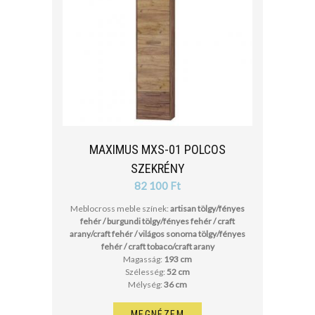
cm
cm
MAXIMUS MXS-01 POLCOS
SZEKRÉNY
82 100 Ft
Meblocross meble színek:
artisan tölgy/fényes
fehér / burgundi tölgy/fényes fehér / craft
arany/craft fehér / világos sonoma tölgy/fényes
fehér / craft tobaco/craft arany
Magasság:
193 cm
Szélesség:
52 cm
Mélység:
36 cm
MEGNÉZEM