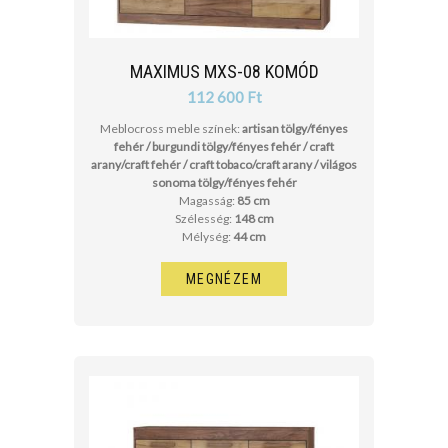
MAXIMUS MXS-08 KOMÓD
112 600 Ft
Meblocross meble színek:
artisan tölgy/fényes
fehér / burgundi tölgy/fényes fehér / craft
arany/craft fehér / craft tobaco/craft arany / világos
sonoma tölgy/fényes fehér
Magasság:
85 cm
Szélesség:
148 cm
Mélység:
44 cm
MEGNÉZEM