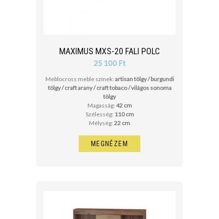
MAXIMUS MXS-20 FALI POLC
25 100 Ft
Meblocross meble színek:
artisan tölgy / burgundi
tölgy / craft arany / craft tobaco / világos sonoma
tölgy
Magasság:
42 cm
Szélesség:
110 cm
Mélység:
22 cm
MEGNÉZEM