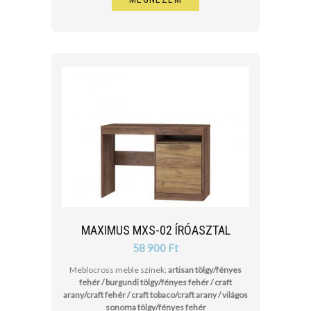
MAXIMUS MXS-02 ÍRÓASZTAL
58 900 Ft
Meblocross meble színek:
artisan tölgy/fényes
fehér / burgundi tölgy/fényes fehér / craft
arany/craft fehér / craft tobaco/craft arany / világos
sonoma tölgy/fényes fehér