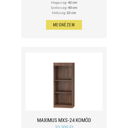
Magasság:
42 cm
Szélesség:
40 cm
Mélység:
22 cm
MEGNÉZEM
MAXIMUS MXS-24 KOMÓD
33 200 Ft