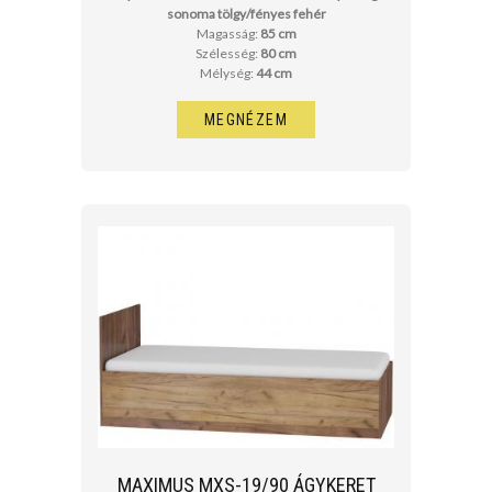
sonoma tölgy/fényes fehér
Magasság:
85 cm
Szélesség:
80 cm
Mélység:
44 cm
MEGNÉZEM
MAXIMUS MXS-19/90 ÁGYKERET