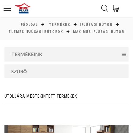
FŐOLDAL
TERMÉKEK
IFJÚSÁGI BÚTOR
ÁR
ELEMES IFJÚSÁGI BÚTOROK
MAXIMUS IFJÚSÁGI BÚTOR
Minimum ár
TERMÉKEINK
13000
Ft
Maximum ár
SZŰRŐ
337000
Ft
UTOLJÁRA MEGTEKINTETT TERMÉKEK
MAGASSÁG
cm
cm