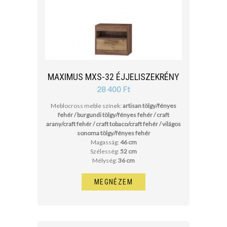
MAXIMUS MXS-32 ÉJJELISZEKRÉNY
28 400 Ft
Meblocross meble színek:
artisan tölgy/fényes
fehér / burgundi tölgy/fényes fehér / craft
arany/craft fehér / craft tobaco/craft fehér / világos
sonoma tölgy/fényes fehér
Magasság:
46 cm
Szélesség:
52 cm
Mélység:
36 cm
MEGNÉZEM