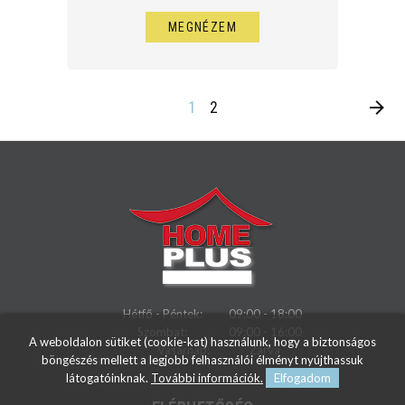
MEGNÉZEM
1
2
Hétfő - Péntek:
09:00 - 18:00
Szombat:
09:00 - 16:00
A weboldalon sütiket (cookie-kat) használunk, hogy a biztonságos
Vasárnap:
Zárva
böngészés mellett a legjobb felhasználói élményt nyújthassuk
látogatóinknak.
További információk.
Elfogadom