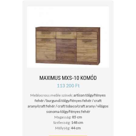
MAXIMUS MXS-10 KOMÓD
113 200 Ft
Meblocross meble színek:
artisan tölgy/fényes
fehér / burgundi tölgy/fényes fehér / craft
arany/craft fehér / craft tobaco/craft arany / világos
sonoma tölgy/fényes fehér
Magasság:
85 cm
Szélesség:
148 cm
Mélység:
44 cm