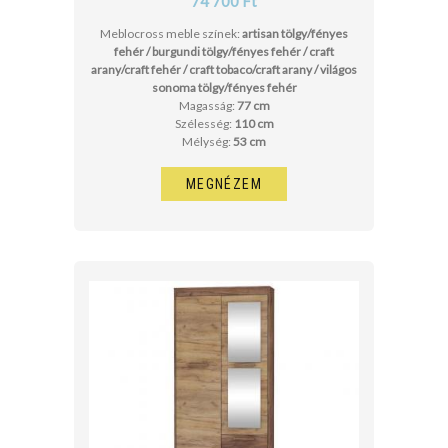
74 700 Ft
Meblocross meble színek:
artisan tölgy/fényes
fehér / burgundi tölgy/fényes fehér / craft
arany/craft fehér / craft tobaco/craft arany / világos
sonoma tölgy/fényes fehér
Magasság:
77 cm
Szélesség:
110 cm
Mélység:
53 cm
MEGNÉZEM