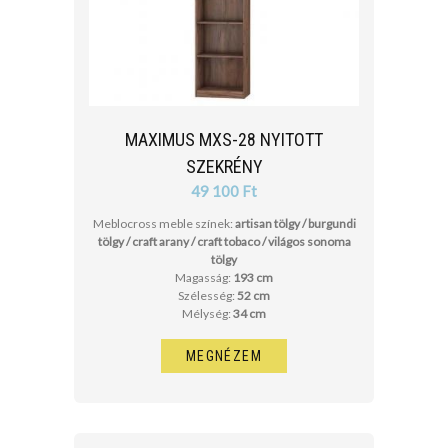
MAXIMUS MXS-28 NYITOTT
SZEKRÉNY
49 100 Ft
Meblocross meble színek:
artisan tölgy / burgundi
tölgy / craft arany / craft tobaco / világos sonoma
tölgy
Magasság:
193 cm
Szélesség:
52 cm
Mélység:
34 cm
MEGNÉZEM