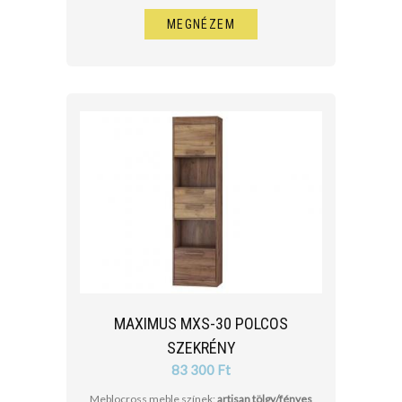
MEGNÉZEM
MAXIMUS MXS-30 POLCOS
SZEKRÉNY
83 300 Ft
Meblocross meble színek:
artisan tölgy/fényes