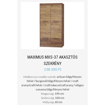
MAXIMUS MXS-37 AKASZTÓS
SZEKRÉNY
138 300 Ft
Meblocross meble színek:
artisan tölgy/fényes
fehér / burgundi tölgy/fényes fehér / craft
arany/craft fehér / craft tobaco/craft arany / világos
sonoma tölgy/fényes fehér
Magasság:
193 cm
Szélesség:
100 cm
Mélység:
60 cm