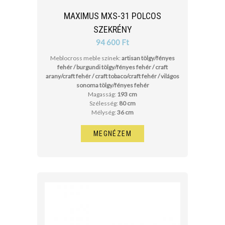
MAXIMUS MXS-31 POLCOS
SZEKRÉNY
94 600 Ft
Meblocross meble színek:
artisan tölgy/fényes
fehér / burgundi tölgy/fényes fehér / craft
arany/craft fehér / craft tobaco/craft fehér / világos
sonoma tölgy/fényes fehér
Magasság:
193 cm
Szélesség:
80 cm
Mélység:
36 cm
MEGNÉZEM