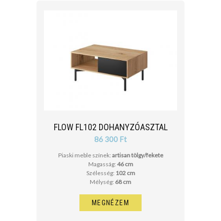
FLOW FL102 DOHANYZÓASZTAL
86 300 Ft
Piaski meble színek:
artisan tölgy/fekete
Magasság:
46 cm
Szélesség:
102 cm
Mélység:
68 cm
MEGNÉZEM