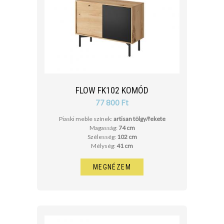
FLOW FK102 KOMÓD
77 800 Ft
Piaski meble színek:
artisan tölgy/fekete
Magasság:
74 cm
Szélesség:
102 cm
Mélység:
41 cm
MEGNÉZEM