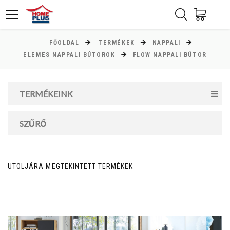
FŐOLDAL
TERMÉKEK
NAPPALI
ÁR
ELEMES NAPPALI BÚTOROK
FLOW NAPPALI BÚTOR
Minimum ár
TERMÉKEINK
15000
Ft
Maximum ár
SZŰRŐ
122000
Ft
UTOLJÁRA MEGTEKINTETT TERMÉKEK
MAGASSÁG
cm
cm