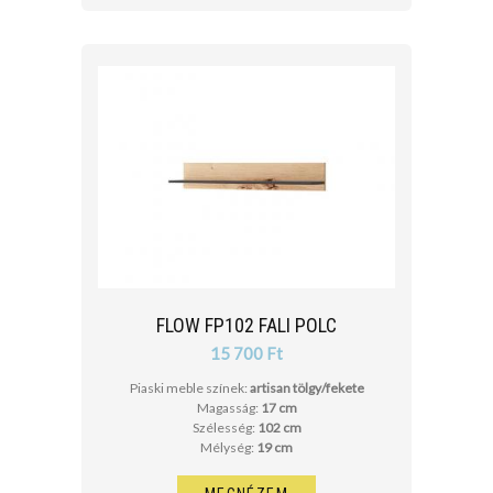
FLOW FP102 FALI POLC
15 700 Ft
Piaski meble színek:
artisan tölgy/fekete
Magasság:
17 cm
Szélesség:
102 cm
Mélység:
19 cm