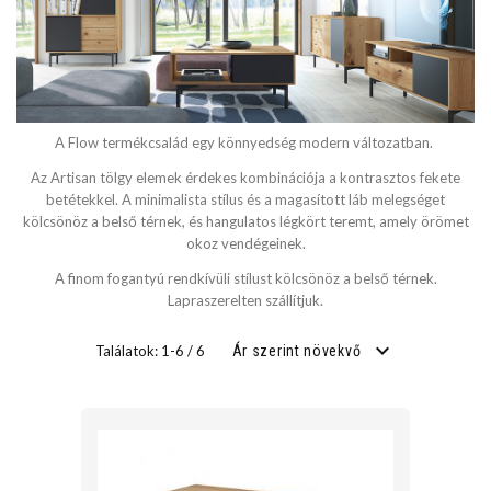
SZÉLESSÉG
cm
A Flow termékcsalád egy könnyedség modern változatban.
cm
Az Artisan tölgy elemek érdekes kombinációja a kontrasztos fekete
betétekkel. A minimalista stílus és a magasított láb melegséget
kölcsönöz a belső térnek, és hangulatos légkört teremt, amely örömet
okoz vendégeinek.
MÉLYSÉG
A finom fogantyú rendkívüli stílust kölcsönöz a belső térnek.
Lapraszerelten szállítjuk.
cm
cm
Találatok: 1-6 / 6
Ár szerint növekvő