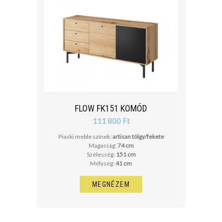
FLOW FK151 KOMÓD
111 800 Ft
Piaski meble színek:
artisan tölgy/fekete
Magasság:
74 cm
Szélesség:
151 cm
Mélység:
41 cm
MEGNÉZEM