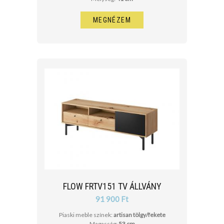
MEGNÉZEM
FLOW FRTV151 TV ÁLLVÁNY
91 900 Ft
Piaski meble színek:
artisan tölgy/fekete
Magasság:
53 cm