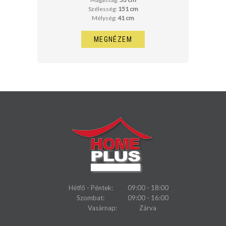
Szélesség:
151 cm
Mélység:
41 cm
MEGNÉZEM
Hétfő - Péntek:
09:00 - 18:00
Szombat:
09:00 - 16:00
Vasárnap:
Zárva