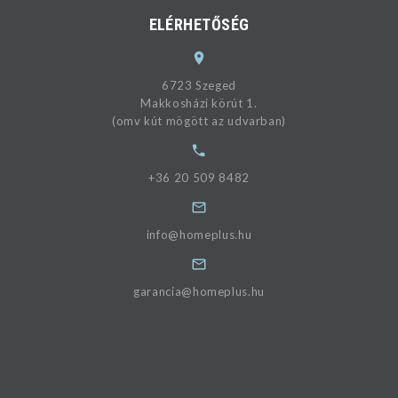
ELÉRHETŐSÉG
6723 Szeged
Makkosházi körút 1.
(omv kút mögött az udvarban)
+36 20 509 8482
info@homeplus.hu
garancia@homeplus.hu