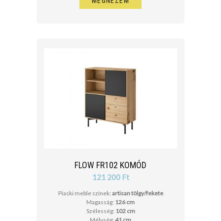
MEGNÉZEM
FLOW FR102 KOMÓD
121 200 Ft
Piaski meble színek:
artisan tölgy/fekete
Magasság:
126 cm
Szélesség:
102 cm
Mélység:
41 cm