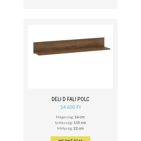
DELI D FALI POLC
14 600 Ft
Magasság:
16 cm
Szélesség:
115 cm
Mélység:
22 cm