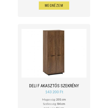
MEGNÉZEM
DELI F AKASZTÓS SZEKRÉNY
143 200 Ft
Magasság:
201 cm
Szélesség:
84 cm