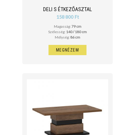
DELI S ÉTKEZŐASZTAL
158 800 Ft
Magasság:
79 cm
Szélesség:
140 / 180 cm
Mélység:
86 cm
MEGNÉZEM