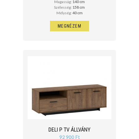
Magasság:
140 cm
Szélesség:
158 cm
Mélység:
40 cm
MEGNÉZEM
DELI P TV ÁLLVÁNY
92 900 Ft