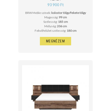
93 900 Ft
BRW Meble színek:
kolostor tölgy/fekete tölgy
Magasság:
99 cm
Szélesség:
185 cm
Mélység:
206 cm
Fekvőfelület szélesség:
180 cm
MEGNÉZEM