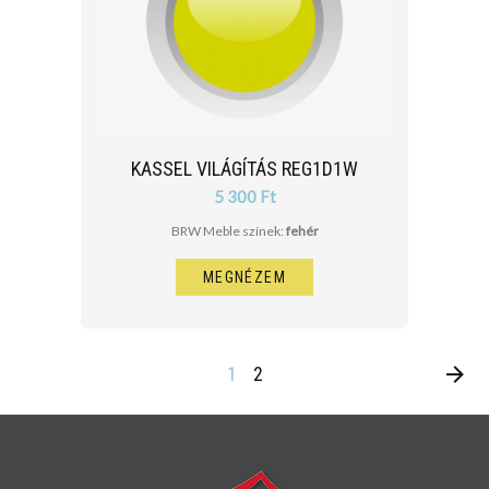
KASSEL VILÁGÍTÁS REG1D1W
5 300 Ft
BRW Meble színek:
fehér
MEGNÉZEM
1
2