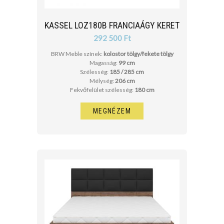
KASSEL LOZ180B FRANCIAÁGY KERET
292 500 Ft
BRW Meble színek:
kolostor tölgy/fekete tölgy
Magasság:
99 cm
Szélesség:
185 / 285 cm
Mélység:
206 cm
Fekvőfelület szélesség:
180 cm
MEGNÉZEM