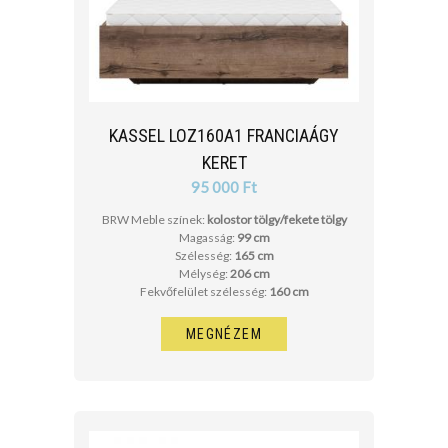
KASSEL LOZ160A1 FRANCIAÁGY
KERET
95 000 Ft
BRW Meble színek:
kolostor tölgy/fekete tölgy
Magasság:
99 cm
Szélesség:
165 cm
Mélység:
206 cm
Fekvőfelület szélesség:
160 cm
MEGNÉZEM