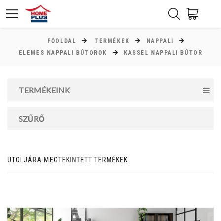
FŐOLDAL
TERMÉKEK
NAPPALI
ÁR
ELEMES NAPPALI BÚTOROK
KASSEL NAPPALI BÚTOR
Minimum ár
TERMÉKEINK
5000
Ft
Maximum ár
SZŰRŐ
293000
Ft
UTOLJÁRA MEGTEKINTETT TERMÉKEK
MAGASSÁG
cm
cm