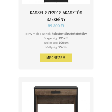
KASSEL SZF2D1S AKASZTÓS
SZEKRÉNY
89 300 Ft
BRW Meble színek:
kolostor tölgy/fekete tölgy
Magasság:
195 cm
Szélesség:
100 cm
Mélység:
55 cm
MEGNÉZEM