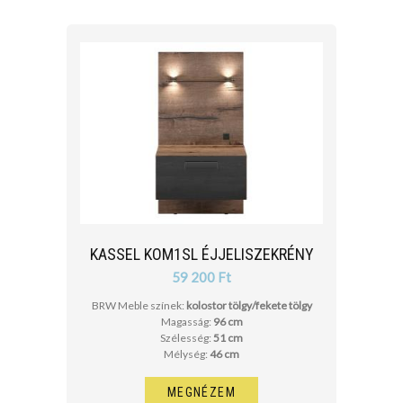
KASSEL KOM1SL ÉJJELISZEKRÉNY
59 200 Ft
BRW Meble színek:
kolostor tölgy/fekete tölgy
Magasság:
96 cm
Szélesség:
51 cm
Mélység:
46 cm
MEGNÉZEM