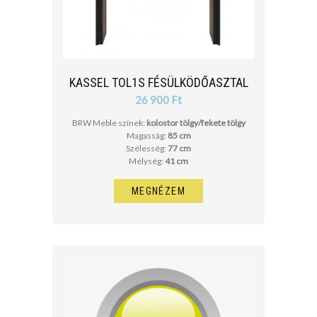
KASSEL TOL1S FÉSÜLKÖDŐASZTAL
26 900 Ft
BRW Meble színek:
kolostor tölgy/fekete tölgy
Magasság:
85 cm
Szélesség:
77 cm
Mélység:
41 cm
MEGNÉZEM