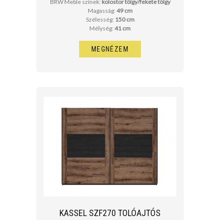
BRW Meble színek:
kolostor tölgy/fekete tölgy
Magasság:
49 cm
Szélesség:
150 cm
Mélység:
41 cm
MEGNÉZEM
KASSEL SZF270 TOLÓAJTÓS