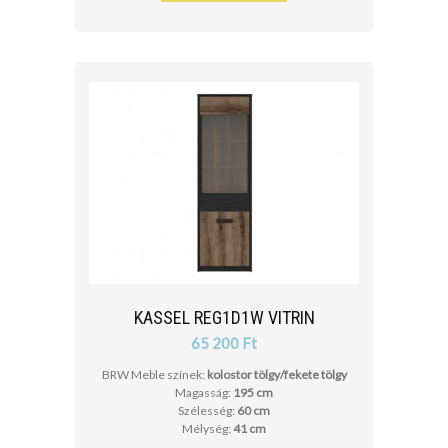
KASSEL REG1D1W VITRIN
65 200 Ft
BRW Meble színek:
kolostor tölgy/fekete tölgy
Magasság:
195 cm
Szélesség:
60 cm
Mélység:
41 cm