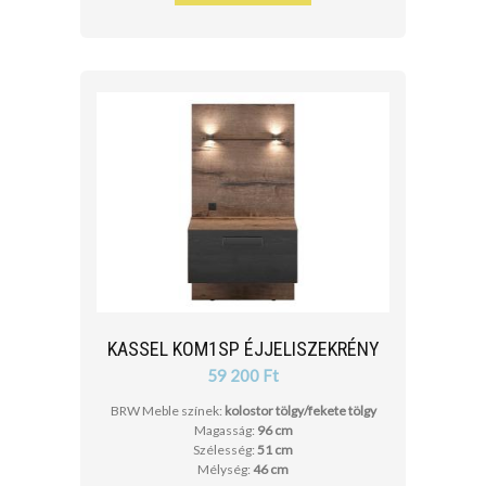
KASSEL KOM1SP ÉJJELISZEKRÉNY
59 200 Ft
BRW Meble színek:
kolostor tölgy/fekete tölgy
Magasság:
96 cm
Szélesség:
51 cm
Mélység:
46 cm