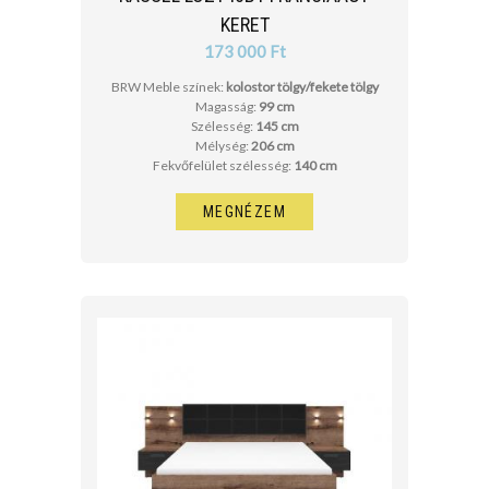
KERET
173 000 Ft
BRW Meble színek:
kolostor tölgy/fekete tölgy
Magasság:
99 cm
Szélesség:
145 cm
Mélység:
206 cm
Fekvőfelület szélesség:
140 cm
MEGNÉZEM