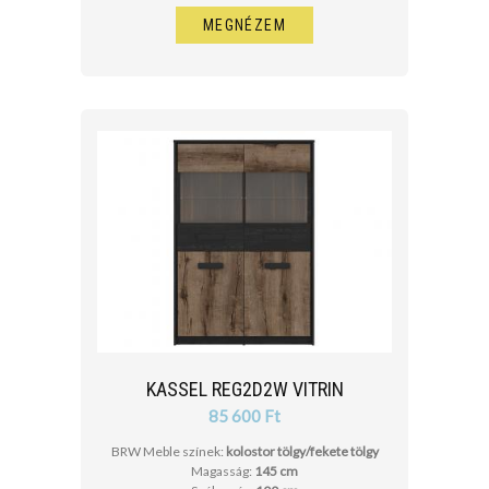
MEGNÉZEM
KASSEL REG2D2W VITRIN
85 600 Ft
BRW Meble színek:
kolostor tölgy/fekete tölgy
Magasság:
145 cm