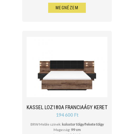
MEGNÉZEM
KASSEL LOZ180A FRANCIAÁGY KERET
194 600 Ft
BRW Meble színek:
kolostor tölgy/fekete tölgy
Magasság:
99 cm