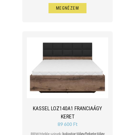
MEGNÉZEM
KASSEL LOZ140A1 FRANCIAÁGY
KERET
89 600 Ft
BRW Meble színek:
kolostor tölgy/fekete tölgy