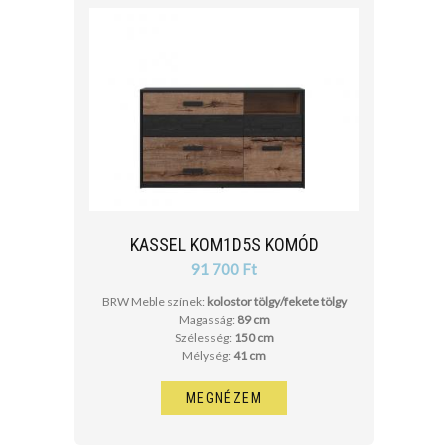
cm
cm
KASSEL KOM1D5S KOMÓD
91 700 Ft
BRW Meble színek:
kolostor tölgy/fekete tölgy
Magasság:
89 cm
Szélesség:
150 cm
Mélység:
41 cm
MEGNÉZEM