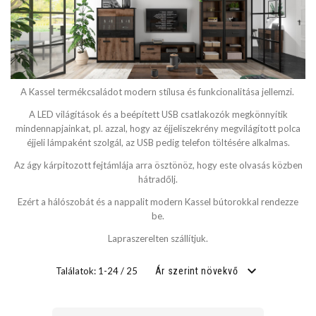
SZÉLESSÉG
cm
A Kassel termékcsaládot modern stílusa és funkcionalitása jellemzi.
cm
A LED világítások és a beépített USB csatlakozók megkönnyítik
mindennapjainkat, pl. azzal, hogy az éjjeliszekrény megvilágított polca
éjjeli lámpaként szolgál, az USB pedig telefon töltésére alkalmas.
MÉLYSÉG
Az ágy kárpitozott fejtámlája arra ösztönöz, hogy este olvasás közben
hátradőlj.
cm
Ezért a hálószobát és a nappalit modern Kassel bútorokkal rendezze
be.
cm
Lapraszerelten szállítjuk.
Találatok: 1-24 / 25
Ár szerint növekvő
FEKVŐFELÜLET SZÉLESSÉG