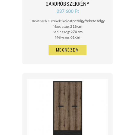
GARDRÓBSZEKRÉNY
237 600 Ft
BRW Meble színek:
kolostor tölgy/fekete tölgy
Magasság:
218 cm
Szélesség:
270 cm
Mélység:
61 cm
MEGNÉZEM