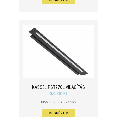
MEGNÉZEM
KASSEL PST270L VILÁGÍTÁS
33 000 Ft
BRW Meble színek:
fehér
MEGNÉZEM