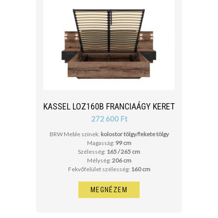
KASSEL LOZ160B FRANCIAÁGY KERET
272 600 Ft
BRW Meble színek:
kolostor tölgy/fekete tölgy
Magasság:
99 cm
Szélesség:
165 / 265 cm
Mélység:
206 cm
Fekvőfelület szélesség:
160 cm
MEGNÉZEM