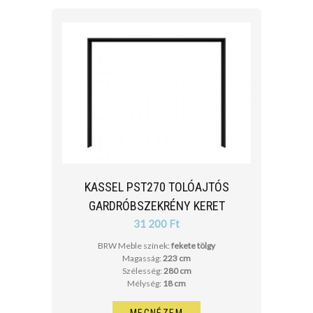
KASSEL PST270 TOLÓAJTÓS
GARDRÓBSZEKRÉNY KERET
31 200 Ft
BRW Meble színek:
fekete tölgy
Magasság:
223 cm
Szélesség:
280 cm
Mélység:
18 cm