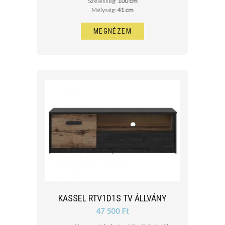
Szélesség:
100 cm
Mélység:
41 cm
MEGNÉZEM
KASSEL RTV1D1S TV ÁLLVÁNY
47 500 Ft