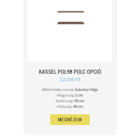
KASSEL POL98 POLC OPCIÓ
12 100 Ft
BRW Meble színek:
kolostor tölgy
Magasság:
2 cm
Szélesség:
98 cm
Mélység:
48 cm
MEGNÉZEM