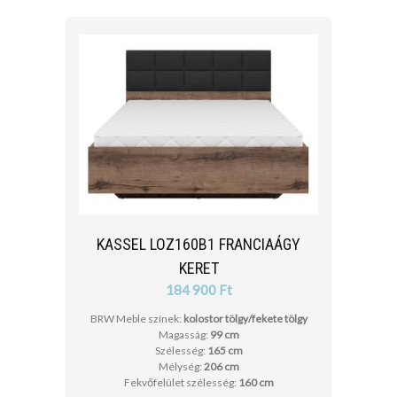
KASSEL LOZ160B1 FRANCIAÁGY
KERET
184 900 Ft
BRW Meble színek:
kolostor tölgy/fekete tölgy
Magasság:
99 cm
Szélesség:
165 cm
Mélység:
206 cm
Fekvőfelület szélesség:
160 cm