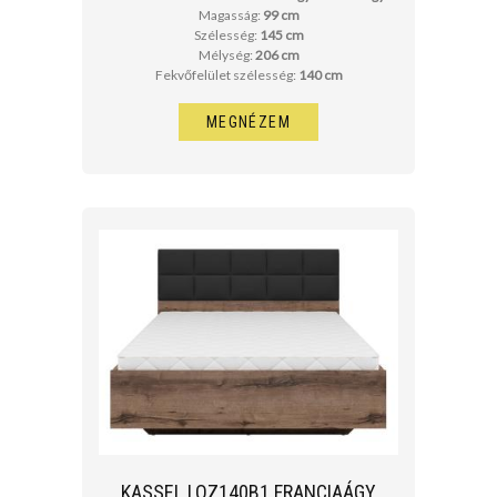
Magasság:
99 cm
Szélesség:
145 cm
Mélység:
206 cm
Fekvőfelület szélesség:
140 cm
MEGNÉZEM
KASSEL LOZ140B1 FRANCIAÁGY