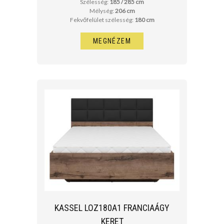
Szélesség:
185 / 285 cm
Mélység:
206 cm
Fekvőfelület szélesség:
180 cm
MEGNÉZEM
KASSEL LOZ180A1 FRANCIAÁGY
KERET