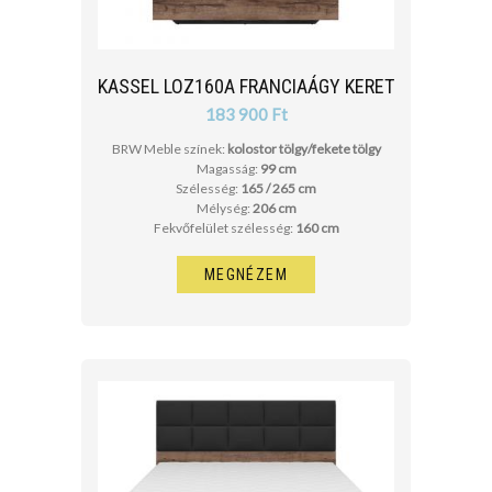
KASSEL LOZ160A FRANCIAÁGY KERET
183 900 Ft
BRW Meble színek:
kolostor tölgy/fekete tölgy
Magasság:
99 cm
Szélesség:
165 / 265 cm
Mélység:
206 cm
Fekvőfelület szélesség:
160 cm
MEGNÉZEM