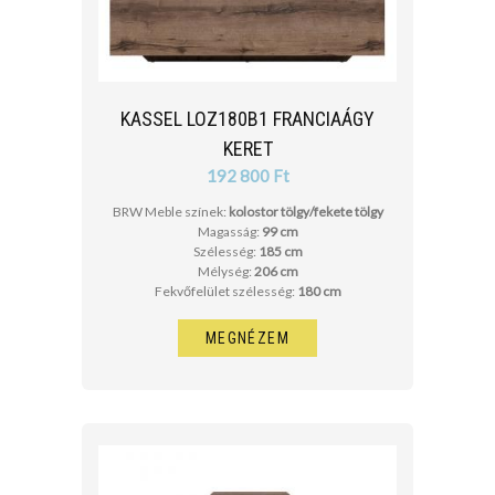
KASSEL LOZ180B1 FRANCIAÁGY
KERET
192 800 Ft
BRW Meble színek:
kolostor tölgy/fekete tölgy
Magasság:
99 cm
Szélesség:
185 cm
Mélység:
206 cm
Fekvőfelület szélesség:
180 cm
MEGNÉZEM