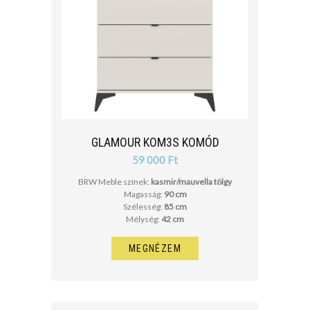
GLAMOUR KOM3S KOMÓD
59 000 Ft
BRW Meble színek:
kasmir/mauvella tölgy
Magasság:
90 cm
Szélesség:
85 cm
Mélység:
42 cm
MEGNÉZEM