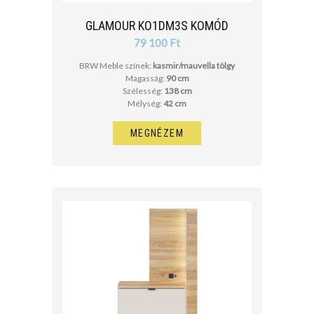
cm
GLAMOUR KO1DM3S KOMÓD
cm
79 100 Ft
BRW Meble színek:
kasmir/mauvella tölgy
Magasság:
90 cm
Szélesség:
138 cm
Mélység:
42 cm
MEGNÉZEM