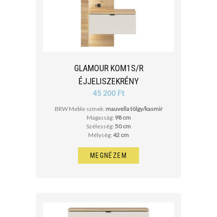
GLAMOUR KOM1S/R
ÉJJELISZEKRÉNY
45 200 Ft
BRW Meble színek:
mauvella tölgy/kasmir
Magasság:
98 cm
Szélesség:
50 cm
Mélység:
42 cm
MEGNÉZEM