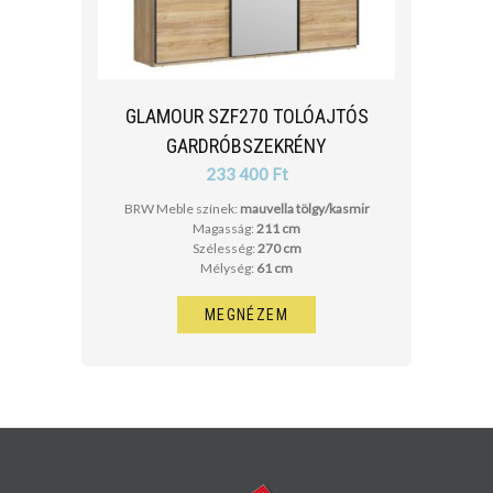
GLAMOUR SZF270 TOLÓAJTÓS
GARDRÓBSZEKRÉNY
233 400 Ft
BRW Meble színek:
mauvella tölgy/kasmir
Magasság:
211 cm
Szélesség:
270 cm
Mélység:
61 cm
MEGNÉZEM