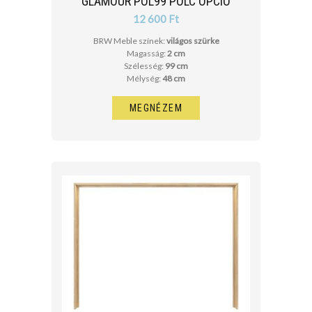
GLAMOUR POL99 POLC OPCIÓ
12 600 Ft
BRW Meble színek:
világos szürke
Magasság:
2 cm
Szélesség:
99 cm
Mélység:
48 cm
MEGNÉZEM