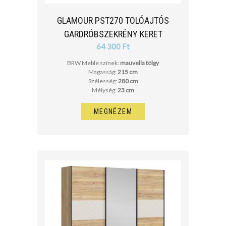
GLAMOUR PST270 TOLÓAJTÓS
GARDRÓBSZEKRÉNY KERET
64 300 Ft
BRW Meble színek:
mauvella tölgy
Magasság:
215 cm
Szélesség:
280 cm
Mélység:
23 cm
MEGNÉZEM