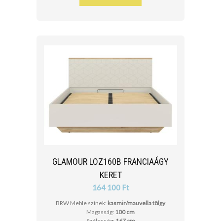
GLAMOUR LOZ160B FRANCIAÁGY
KERET
164 100 Ft
BRW Meble színek:
kasmir/mauvella tölgy
Magasság:
100 cm
Szélesség:
167 cm