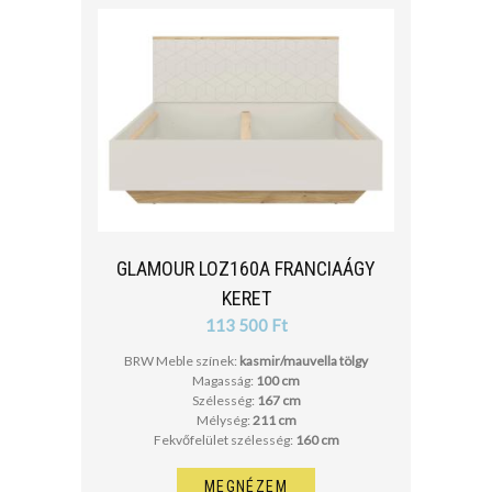
GLAMOUR LOZ160A FRANCIAÁGY
KERET
113 500 Ft
BRW Meble színek:
kasmir/mauvella tölgy
Magasság:
100 cm
Szélesség:
167 cm
Mélység:
211 cm
Fekvőfelület szélesség:
160 cm
MEGNÉZEM