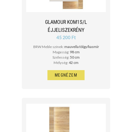
GLAMOUR KOM1S/L
ÉJJELISZEKRÉNY
45 200 Ft
BRW Meble színek:
mauvella tölgy/kasmir
Magasság:
98 cm
Szélesség:
50 cm
Mélység:
42 cm
MEGNÉZEM