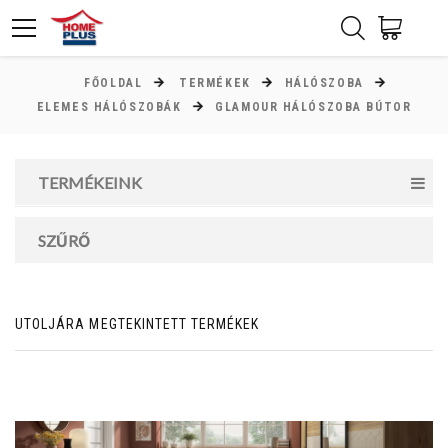
FŐOLDAL
TERMÉKEK
HÁLÓSZOBA
ÁR
ELEMES HÁLÓSZOBÁK
GLAMOUR HÁLÓSZOBA BÚTOR
Minimum ár
TERMÉKEINK
10000
Ft
Maximum ár
SZŰRŐ
234000
Ft
UTOLJÁRA MEGTEKINTETT TERMÉKEK
MAGASSÁG
cm
cm