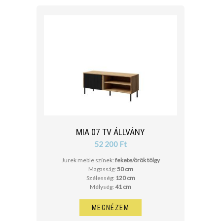
MIA 07 TV ÁLLVÁNY
52 200 Ft
Jurek meble színek:
fekete/örök tölgy
Magasság:
50 cm
Szélesség:
120 cm
Mélység:
41 cm
MEGNÉZEM