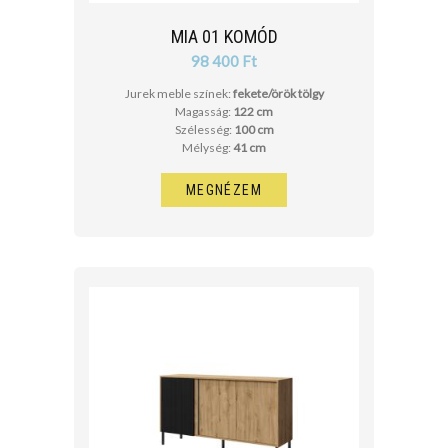
MIA 01 KOMÓD
98 400 Ft
Jurek meble színek:
fekete/örök tölgy
Magasság:
122 cm
Szélesség:
100 cm
Mélység:
41 cm
MEGNÉZEM