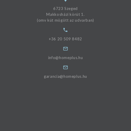
6723 Szeged
Makkosházi körút 1.
(omv kút mögött az udvarban)
+36 20 509 8482
info@homeplus.hu
garancia@homeplus.hu