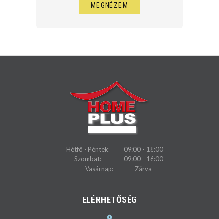
MEGNÉZEM
Hétfő - Péntek:
09:00 - 18:00
Szombat:
09:00 - 16:00
Vasárnap:
Zárva
ELÉRHETŐSÉG