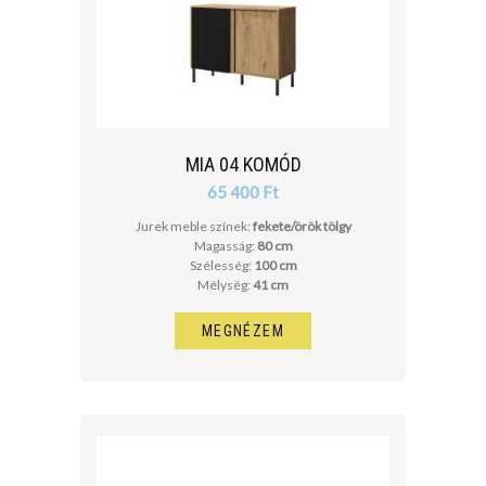
MIA 04 KOMÓD
65 400 Ft
Jurek meble színek:
fekete/örök tölgy
Magasság:
80 cm
Szélesség:
100 cm
Mélység:
41 cm
MEGNÉZEM