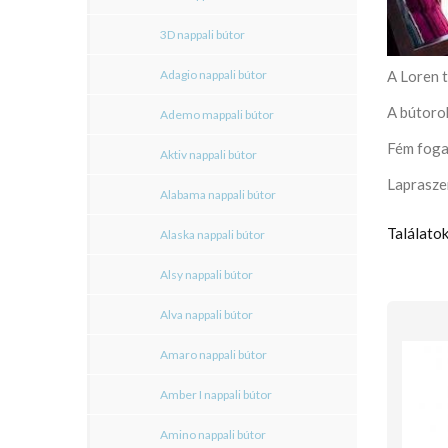
3D nappali bútor
Adagio nappali bútor
A Loren 
A bútorok
Ademo mappali bútor
Fém foga
Aktiv nappali bútor
Lapraszer
Alabama nappali bútor
Találatok
Alaska nappali bútor
Alsy nappali bútor
Alva nappali bútor
Amaro nappali bútor
Amber I nappali bútor
Amino nappali bútor