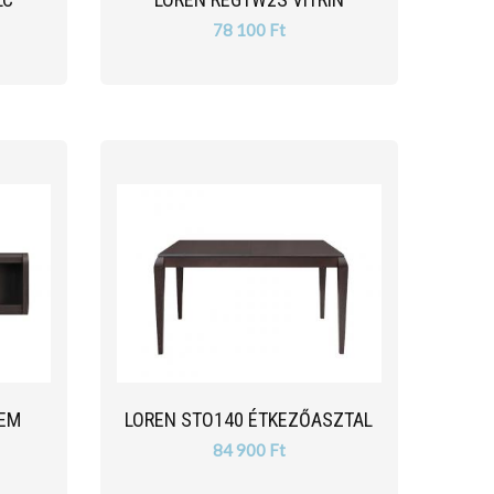
78 100 Ft
LEM
LOREN STO140 ÉTKEZŐASZTAL
84 900 Ft