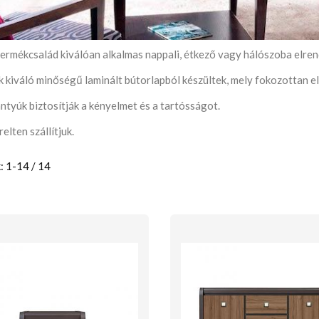
termékcsalád kiválóan alkalmas nappali, étkező vagy hálószoba elre
 kiváló minőségű laminált bútorlapból készültek, mely fokozottan e
ntyúk biztosítják a kényelmet és a tartósságot.
elten szállítjuk.
: 1-14 / 14