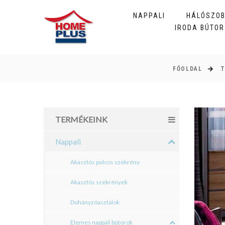
NAPPALI
HÁLÓSZO
IRODA BÚTOR
FŐOLDAL
TERMÉKEINK
Nappali
Akasztós polcos szekrény
Akasztós szekrények
Dohányzóasztalok
Elemes nappali bútorok