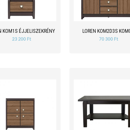
N KOM1S ÉJJELISZEKRÉNY
LOREN KOM2D3S KOM
23 200 Ft
70 300 Ft