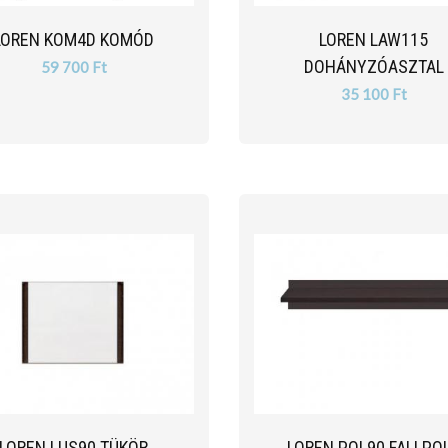
LOREN KOM4D KOMÓD
LOREN LAW115
DOHÁNYZÓASZTAL
59 700 Ft
35 100 Ft
LOREN LUS90 TÜKÖR
LOREN POL90 FALI PO