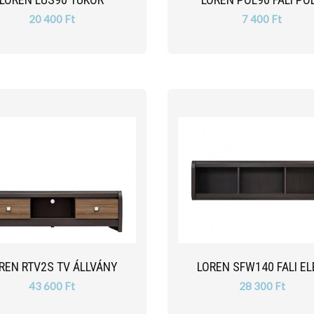
20 400 Ft
7 400 Ft
REN RTV2S TV ÁLLVÁNY
LOREN SFW140 FALI E
43 600 Ft
28 300 Ft