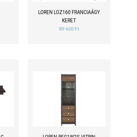
LOREN LOZ160 FRANCIAÁGY
KERET
89 600 Ft
LC
LOREN REG1W2S VITRIN